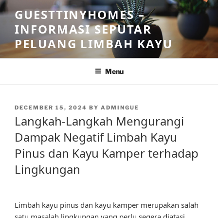
Skip
GUESTTINYHOMES –
to
INFORMASI SEPUTAR
content
PELUANG LIMBAH KAYU
Menu
POSTED
DECEMBER 15, 2024
BY
ADMINGUE
ON
Langkah-Langkah Mengurangi
Dampak Negatif Limbah Kayu
Pinus dan Kayu Kamper terhadap
Lingkungan
Limbah kayu pinus dan kayu kamper merupakan salah
satu masalah lingkungan yang perlu segera diatasi.