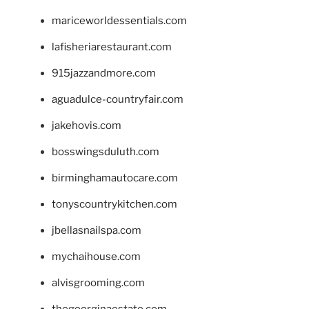
mariceworldessentials.com
lafisheriarestaurant.com
915jazzandmore.com
aguadulce-countryfair.com
jakehovis.com
bosswingsduluth.com
birminghamautocare.com
tonyscountrykitchen.com
jbellasnailspa.com
mychaihouse.com
alvisgrooming.com
thegeorginaestate.com