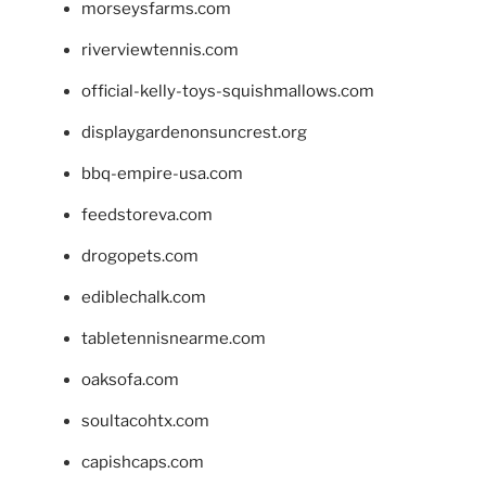
morseysfarms.com
riverviewtennis.com
official-kelly-toys-squishmallows.com
displaygardenonsuncrest.org
bbq-empire-usa.com
feedstoreva.com
drogopets.com
ediblechalk.com
tabletennisnearme.com
oaksofa.com
soultacohtx.com
capishcaps.com