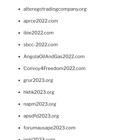
alteregotradingcompany.org
aprce2022.com
ibie2022.com
sbcc-2022.com
AngolaOilAndGas2022.com
Convoy4Freedom2022.com
grur2023.org
hkhk2023.org
napm2023.org
apsdfd2023.org
forumausape2023.com
imkl2023.com