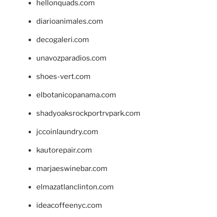
hellonquads.com
diarioanimales.com
decogaleri.com
unavozparadios.com
shoes-vert.com
elbotanicopanama.com
shadyoaksrockportrvpark.com
jccoinlaundry.com
kautorepair.com
marjaeswinebar.com
elmazatlanclinton.com
ideacoffeenyc.com