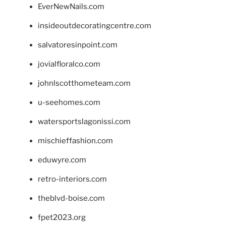
EverNewNails.com
insideoutdecoratingcentre.com
salvatoresinpoint.com
jovialfloralco.com
johnlscotthometeam.com
u-seehomes.com
watersportslagonissi.com
mischieffashion.com
eduwyre.com
retro-interiors.com
theblvd-boise.com
fpet2023.org