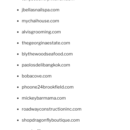
jbellasnailspa.com
mychaihouse.com
alvisgrooming.com
thegeorginaestate.com
blythewoodseafood.com
paolosdelibangkok.com
bobacove.com
phoone24brookfield.com
mickeybarmama.com
roadwayconstructioninc.com
shopdragonflyboutique.com