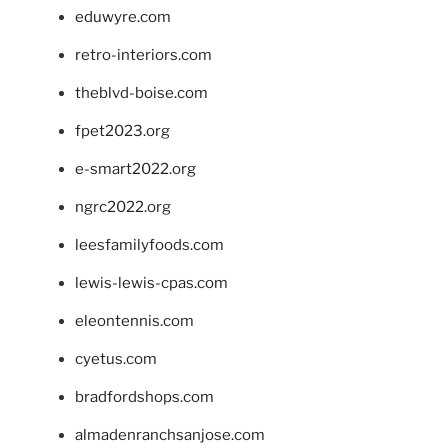
eduwyre.com
retro-interiors.com
theblvd-boise.com
fpet2023.org
e-smart2022.org
ngrc2022.org
leesfamilyfoods.com
lewis-lewis-cpas.com
eleontennis.com
cyetus.com
bradfordshops.com
almadenranchsanjose.com