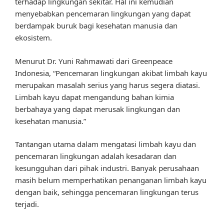
terhadap lingkungan sekitar. Hal ini kemudian
menyebabkan pencemaran lingkungan yang dapat
berdampak buruk bagi kesehatan manusia dan
ekosistem.
Menurut Dr. Yuni Rahmawati dari Greenpeace
Indonesia, “Pencemaran lingkungan akibat limbah kayu
merupakan masalah serius yang harus segera diatasi.
Limbah kayu dapat mengandung bahan kimia
berbahaya yang dapat merusak lingkungan dan
kesehatan manusia.”
Tantangan utama dalam mengatasi limbah kayu dan
pencemaran lingkungan adalah kesadaran dan
kesungguhan dari pihak industri. Banyak perusahaan
masih belum memperhatikan penanganan limbah kayu
dengan baik, sehingga pencemaran lingkungan terus
terjadi.