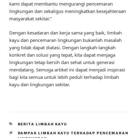
kami dapat membantu mengurangi pencemaran
lingkungan dan sekaligus meningkatkan kesejahteraan
masyarakat sekitar.”
Dengan kesadaran dan kerja sama yang baik, limbah
kayu dan pencemaran lingkungan bukanlah masalah
yang tidak dapat diatasi. Dengan langkah-langkah
konkret dan solusi yang tepat, kita dapat menjaga
lingkungan tetap bersih dan sehat untuk generasi
mendatang. Semoga artikel ini dapat menjadi inspirasi
bagi kita semua untuk lebih peduli terhadap limbah
kayu dan lingkungan sekitar.
CATEGORIES
BERITA LIMBAH KAYU
TAGS
DAMPAK LIMBAH KAYU TERHADAP PENCEMARAN