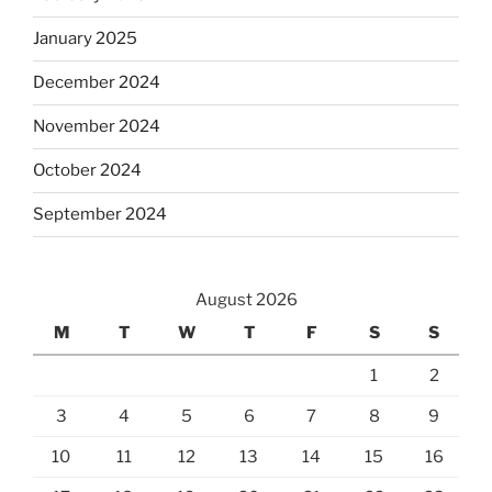
January 2025
December 2024
November 2024
October 2024
September 2024
August 2026
M
T
W
T
F
S
S
1
2
3
4
5
6
7
8
9
10
11
12
13
14
15
16