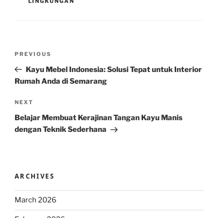
LINGKUNGAN
Post
Previous
PREVIOUS
navigation
Post
Kayu Mebel Indonesia: Solusi Tepat untuk Interior
Rumah Anda di Semarang
Next
NEXT
Post
Belajar Membuat Kerajinan Tangan Kayu Manis
dengan Teknik Sederhana
ARCHIVES
March 2026