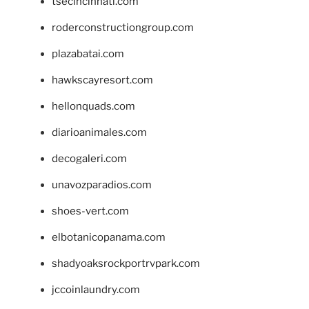
tsecincinnati.com
roderconstructiongroup.com
plazabatai.com
hawkscayresort.com
hellonquads.com
diarioanimales.com
decogaleri.com
unavozparadios.com
shoes-vert.com
elbotanicopanama.com
shadyoaksrockportrvpark.com
jccoinlaundry.com