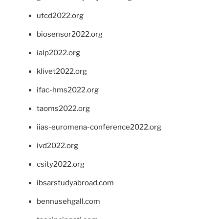
utcd2022.org
biosensor2022.org
ialp2022.org
klivet2022.org
ifac-hms2022.org
taoms2022.org
iias-euromena-conference2022.org
ivd2022.org
csity2022.org
ibsarstudyabroad.com
bennusehgall.com