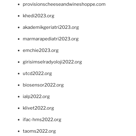
provisionscheeseandwineshoppe.com
khedi2023.org
akademikgeriatri2023.org
marmarapediatri2023.org
emchie2023.org
girisimselradyoloji2022.org
utcd2022.org
biosensor2022.org
ialp2022.org
klivet2022.org
ifac-hms2022.org
taoms2022.org