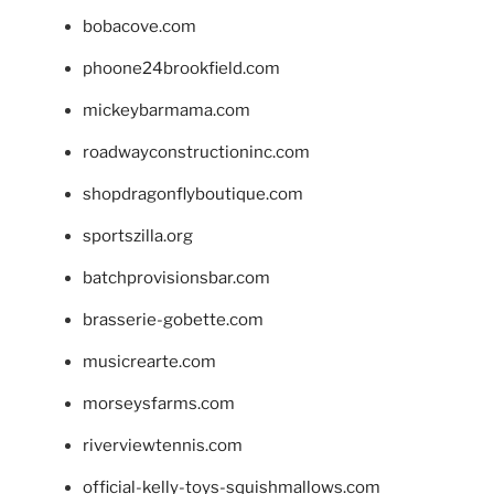
bobacove.com
phoone24brookfield.com
mickeybarmama.com
roadwayconstructioninc.com
shopdragonflyboutique.com
sportszilla.org
batchprovisionsbar.com
brasserie-gobette.com
musicrearte.com
morseysfarms.com
riverviewtennis.com
official-kelly-toys-squishmallows.com