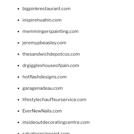
bigpinkrestaurant.com
inspirehuahin.com
memmingerspainting.com
jeremypbeasley.com
thesandwichdepotcos.com
drgiggleshouseofpain.com
hotflashdesigns.com
garagenadeau.com
lifestylechauffeurservice.com
EverNewNails.com
insideoutdecoratingcentre.com
salvatoresinpoint.com