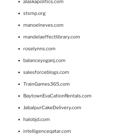
alaskapolitics.com
stsmp.org
manoelneves.com
mandelaeffectlibrary.com
roselynns.com
balanceyoganj.com
salesforceblogs.com
TrainGames365.com
BaytownEvaCationRentals.com
JabalpurCakeDelivery.com
halobjd.com
intelligenceqatar.com