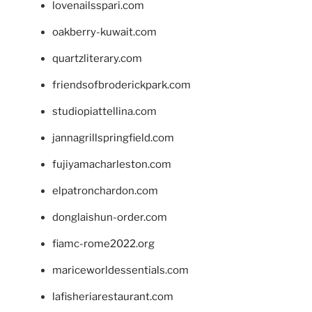
lovenailsspari.com
oakberry-kuwait.com
quartzliterary.com
friendsofbroderickpark.com
studiopiattellina.com
jannagrillspringfield.com
fujiyamacharleston.com
elpatronchardon.com
donglaishun-order.com
fiamc-rome2022.org
mariceworldessentials.com
lafisheriarestaurant.com