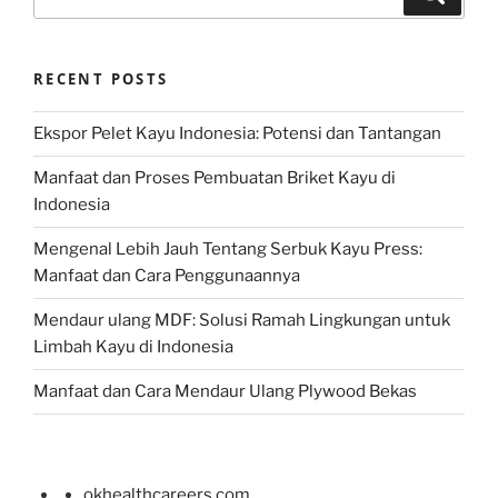
for:
RECENT POSTS
Ekspor Pelet Kayu Indonesia: Potensi dan Tantangan
Manfaat dan Proses Pembuatan Briket Kayu di
Indonesia
Mengenal Lebih Jauh Tentang Serbuk Kayu Press:
Manfaat dan Cara Penggunaannya
Mendaur ulang MDF: Solusi Ramah Lingkungan untuk
Limbah Kayu di Indonesia
Manfaat dan Cara Mendaur Ulang Plywood Bekas
okhealthcareers.com