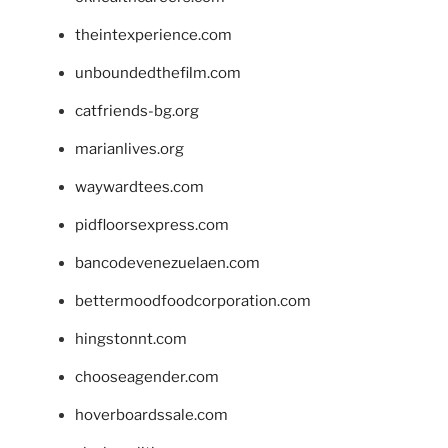
theintexperience.com
unboundedthefilm.com
catfriends-bg.org
marianlives.org
waywardtees.com
pidfloorsexpress.com
bancodevenezuelaen.com
bettermoodfoodcorporation.com
hingstonnt.com
chooseagender.com
hoverboardssale.com