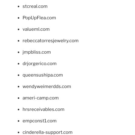
stcreal.com
PopUpFlea.com
valueml.com
rebeccatorresjewelry.com
jmpbliss.com
drjorgerico.com
queensushipa.com
wendyweimerdds.com
ameri-camp.com
hrsreceivables.com
empconst1.com
cinderella-support.com