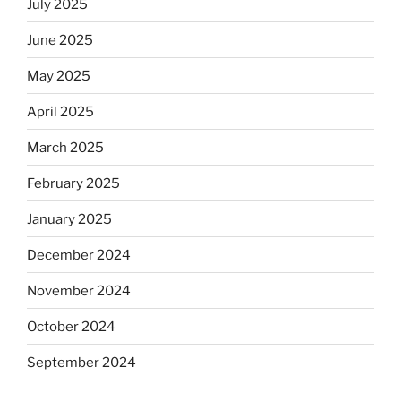
July 2025
June 2025
May 2025
April 2025
March 2025
February 2025
January 2025
December 2024
November 2024
October 2024
September 2024