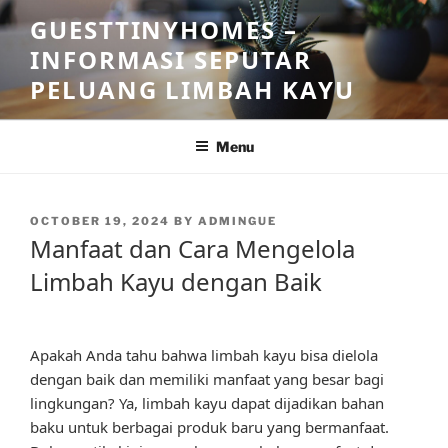
Skip
GUESTTINYHOMES –
to
INFORMASI SEPUTAR
content
PELUANG LIMBAH KAYU
Menu
POSTED
OCTOBER 19, 2024
BY
ADMINGUE
ON
Manfaat dan Cara Mengelola
Limbah Kayu dengan Baik
Apakah Anda tahu bahwa limbah kayu bisa dielola
dengan baik dan memiliki manfaat yang besar bagi
lingkungan? Ya, limbah kayu dapat dijadikan bahan
baku untuk berbagai produk baru yang bermanfaat.