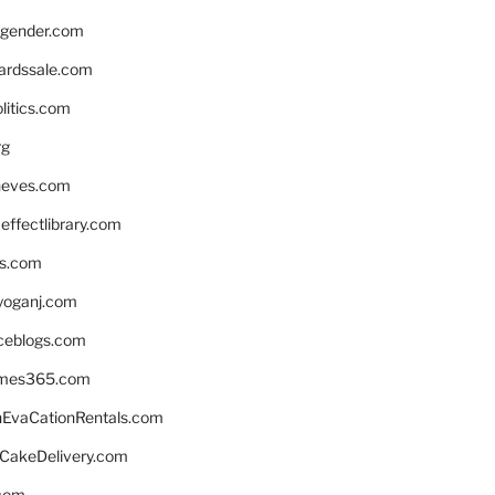
gender.com
ardssale.com
litics.com
rg
neves.com
ffectlibrary.com
ns.com
yoganj.com
rceblogs.com
ames365.com
EvaCationRentals.com
rCakeDelivery.com
.com