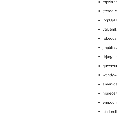
mpzin.c
stcreal.
PopUpFl
valueml
rebecca
jmpblis
drjorger
queensu
wendyw
ameri-
hrsrece
empcon
cinderel