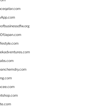
enceqatar.com
aApp.com
eofbusinessdfw.org
OfJapan.com
ifestyle.com
eekadventures.com
labs.com
leanchemdry.com
ing.com
acee.com
ntshop.com
te.com