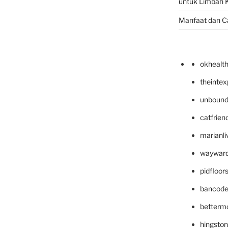
untuk Limbah K
Manfaat dan C
okhealt
theinte
unbound
catfrien
marianli
wayward
pidfloo
bancode
betterm
hingsto