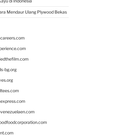
ayu di Indonesia
ara Mendaur Ulang Plywood Bekas
hcareers.com
xperience.com
edthefilm.com
ds-bg.org
ves.org
tees.com
rsexpress.com
venezuelaen.com
oodfoodcorporation.com
nnt.com