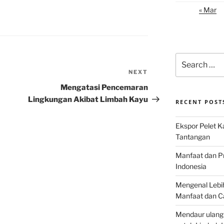
« Mar
Search
for:
NEXT
Next
Post
a
Mengatasi Pencemaran
Lingkungan Akibat Limbah Kayu
RECENT POST
Ekspor Pelet K
Tantangan
Manfaat dan P
Indonesia
Mengenal Lebih
Manfaat dan C
Mendaur ulang