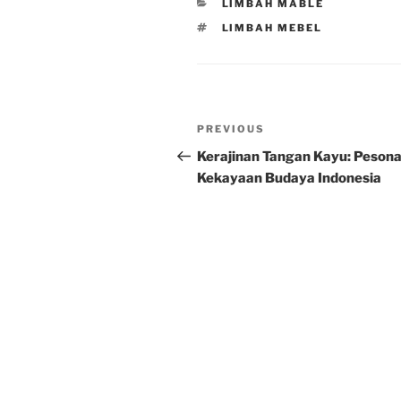
CATEGORIES
LIMBAH MABLE
TAGS
LIMBAH MEBEL
Post
Previous
PREVIOUS
navigation
Post
Kerajinan Tangan Kayu: Peson
Kekayaan Budaya Indonesia