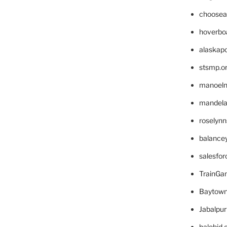
choosea
hoverbo
alaskapo
stsmp.o
manoel
mandelae
roselyn
balance
salesfo
TrainG
Baytown
Jabalpu
halobjd