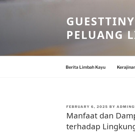
Skip
to
GUESTTINY
content
PELUANG 
Berita Limbah Kayu
Kerajina
POSTED
FEBRUARY 6, 2025
BY
ADMING
ON
Manfaat dan Dam
terhadap Lingkun