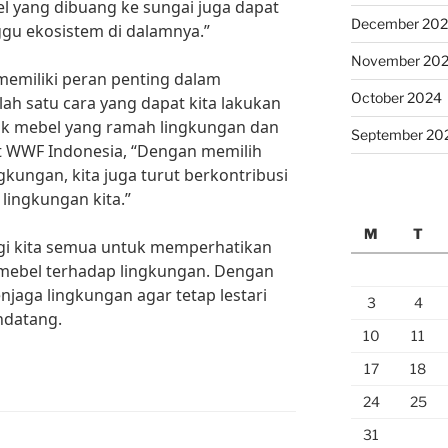
bel yang dibuang ke sungai juga dapat
December 20
u ekosistem di dalamnya.”
November 20
memiliki peran penting dalam
October 2024
ah satu cara yang dapat kita lakukan
uk mebel yang ramah lingkungan dan
September 20
t WWF Indonesia, “Dengan memilih
kungan, kita juga turut berkontribusi
lingkungan kita.”
M
T
gi kita semua untuk memperhatikan
mebel terhadap lingkungan. Dengan
jaga lingkungan agar tetap lestari
3
4
ndatang.
10
11
17
18
24
25
31