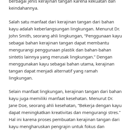
berbagai jenis kerajinan tangan karena kekuatan dan
keindahannya.
Salah satu manfaat dari kerajinan tangan dari bahan
kayu adalah keberlangsungan lingkungan. Menurut Dr.
John Smith, seorang ahli lingkungan, “Penggunaan kayu
sebagai bahan kerajinan tangan dapat membantu
mengurangi penggunaan plastik dan bahan-bahan
sintetis lainnya yang merusak lingkungan.” Dengan
menggunakan kayu sebagai bahan utama, kerajinan
tangan dapat menjadi alternatif yang ramah
lingkungan.
Selain manfaat lingkungan, kerajinan tangan dari bahan
kayu juga memiliki manfaat kesehatan. Menurut Dr.
Jane Doe, seorang ahli kesehatan, “Bekerja dengan kayu
dapat meningkatkan kreativitas dan mengurangi stres.”
Hal ini karena proses pembuatan kerajinan tangan dari
kayu mengharuskan pengrajin untuk fokus dan