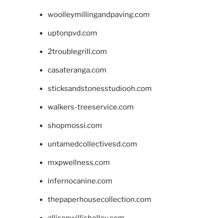
woolleymillingandpaving.com
uptonpvd.com
2troublegrill.com
casateranga.com
sticksandstonesstudiooh.com
walkers-treeservice.com
shopmossi.com
untamedcollectivesd.com
mxpwellness.com
infernocanine.com
thepaperhousecollection.com