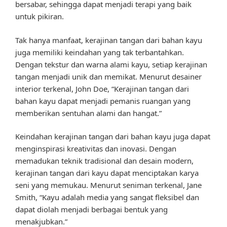
bersabar, sehingga dapat menjadi terapi yang baik
untuk pikiran.
Tak hanya manfaat, kerajinan tangan dari bahan kayu
juga memiliki keindahan yang tak terbantahkan.
Dengan tekstur dan warna alami kayu, setiap kerajinan
tangan menjadi unik dan memikat. Menurut desainer
interior terkenal, John Doe, “Kerajinan tangan dari
bahan kayu dapat menjadi pemanis ruangan yang
memberikan sentuhan alami dan hangat.”
Keindahan kerajinan tangan dari bahan kayu juga dapat
menginspirasi kreativitas dan inovasi. Dengan
memadukan teknik tradisional dan desain modern,
kerajinan tangan dari kayu dapat menciptakan karya
seni yang memukau. Menurut seniman terkenal, Jane
Smith, “Kayu adalah media yang sangat fleksibel dan
dapat diolah menjadi berbagai bentuk yang
menakjubkan.”