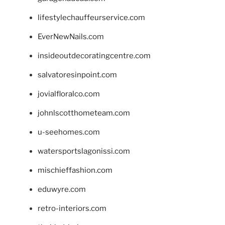
lifestylechauffeurservice.com
EverNewNails.com
insideoutdecoratingcentre.com
salvatoresinpoint.com
jovialfloralco.com
johnlscotthometeam.com
u-seehomes.com
watersportslagonissi.com
mischieffashion.com
eduwyre.com
retro-interiors.com