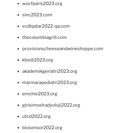
wocfparis2023.org
sinc2023.com
scdlqatar2022-qa.com
thecolumbiagrill.com
provisionscheeseandwineshoppe.com
khedi2023.org
akademikgeriatri2023.org
marmarapediatri2023.org
emchie2023.org
girisimselradyoloji2022.org
utcd2022.org
biosensor2022.org