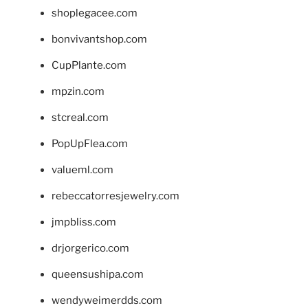
shoplegacee.com
bonvivantshop.com
CupPlante.com
mpzin.com
stcreal.com
PopUpFlea.com
valueml.com
rebeccatorresjewelry.com
jmpbliss.com
drjorgerico.com
queensushipa.com
wendyweimerdds.com