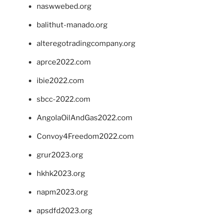
naswwebed.org
balithut-manado.org
alteregotradingcompany.org
aprce2022.com
ibie2022.com
sbcc-2022.com
AngolaOilAndGas2022.com
Convoy4Freedom2022.com
grur2023.org
hkhk2023.org
napm2023.org
apsdfd2023.org