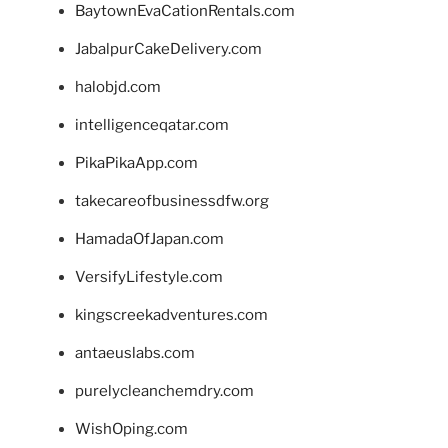
BaytownEvaCationRentals.com
JabalpurCakeDelivery.com
halobjd.com
intelligenceqatar.com
PikaPikaApp.com
takecareofbusinessdfw.org
HamadaOfJapan.com
VersifyLifestyle.com
kingscreekadventures.com
antaeuslabs.com
purelycleanchemdry.com
WishOping.com