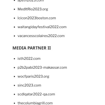
apsth2023.com
MedItRio2023.org
lcicon2023boston.com
waitangidayfestival2022.com
vacancesscolaires2022.com
MEDIA PARTNER II
isth2022.com
p2b2pabi2023-makassar.com
wocfparis2023.org
sinc2023.com
scdlqatar2022-qa.com
thecolumbiagrill.com