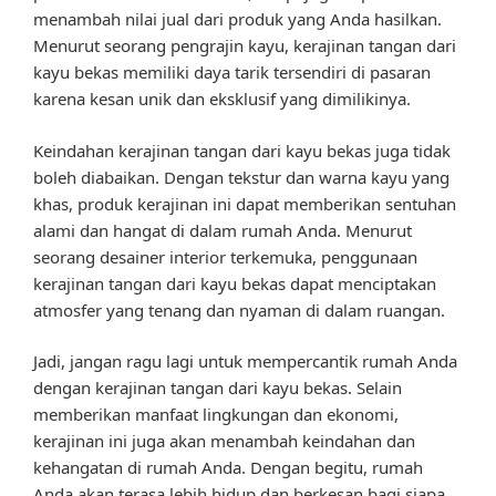
menambah nilai jual dari produk yang Anda hasilkan.
Menurut seorang pengrajin kayu, kerajinan tangan dari
kayu bekas memiliki daya tarik tersendiri di pasaran
karena kesan unik dan eksklusif yang dimilikinya.
Keindahan kerajinan tangan dari kayu bekas juga tidak
boleh diabaikan. Dengan tekstur dan warna kayu yang
khas, produk kerajinan ini dapat memberikan sentuhan
alami dan hangat di dalam rumah Anda. Menurut
seorang desainer interior terkemuka, penggunaan
kerajinan tangan dari kayu bekas dapat menciptakan
atmosfer yang tenang dan nyaman di dalam ruangan.
Jadi, jangan ragu lagi untuk mempercantik rumah Anda
dengan kerajinan tangan dari kayu bekas. Selain
memberikan manfaat lingkungan dan ekonomi,
kerajinan ini juga akan menambah keindahan dan
kehangatan di rumah Anda. Dengan begitu, rumah
Anda akan terasa lebih hidup dan berkesan bagi siapa