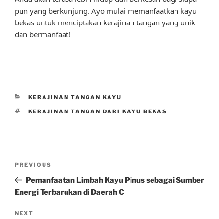
pun yang berkunjung. Ayo mulai memanfaatkan kayu
bekas untuk menciptakan kerajinan tangan yang unik
dan bermanfaat!
CATEGORIES
KERAJINAN TANGAN KAYU
TAGS
KERAJINAN TANGAN DARI KAYU BEKAS
Post
Previous
PREVIOUS
navigation
Post
Pemanfaatan Limbah Kayu Pinus sebagai Sumber
Energi Terbarukan di Daerah C
Next
NEXT