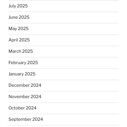
July 2025
June 2025
May 2025
April 2025
March 2025
February 2025
January 2025
December 2024
November 2024
October 2024
September 2024