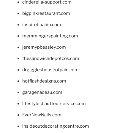
cinderella-support.com
bigpinkrestaurant.com
inspirehuahin.com
memmingerspainting.com
jeremypbeasley.com
thesandwichdepotcos.com
drgiggleshouseofpain.com
hotflashdesigns.com
garagenadeau.com
lifestylechauffeurservice.com
EverNewNails.com
insideoutdecoratingcentre.com