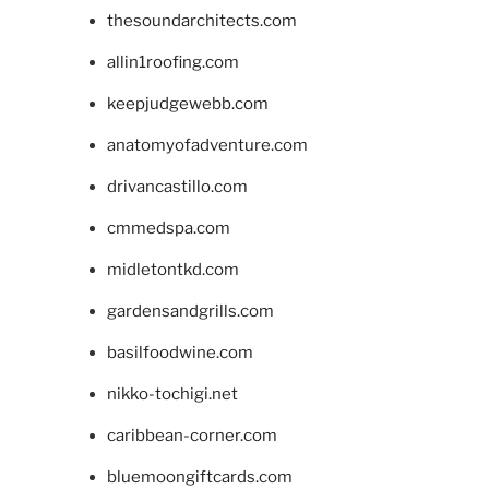
thesoundarchitects.com
allin1roofing.com
keepjudgewebb.com
anatomyofadventure.com
drivancastillo.com
cmmedspa.com
midletontkd.com
gardensandgrills.com
basilfoodwine.com
nikko-tochigi.net
caribbean-corner.com
bluemoongiftcards.com