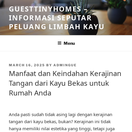
Skip
GUESTTINYHOMES –
to
INFORMASI SEPUTAR
content
PELUANG LIMBAH KAYU
Menu
POSTED
MARCH 16, 2025
BY
ADMINGUE
ON
Manfaat dan Keindahan Kerajinan
Tangan dari Kayu Bekas untuk
Rumah Anda
Anda pasti sudah tidak asing lagi dengan kerajinan
tangan dari kayu bekas, bukan? Kerajinan ini tidak
hanya memiliki nilai estetika yang tinggi, tetapi juga