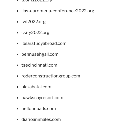
taoms2022.org
iias-euromena-conference2022.org
ivd2022.org
csity2022.org
ibsarstudyabroad.com
bennusehgall.com
tsecincinnati.com
roderconstructiongroup.com
plazabatai.com
hawkscayresort.com
hellonquads.com
diarioanimales.com