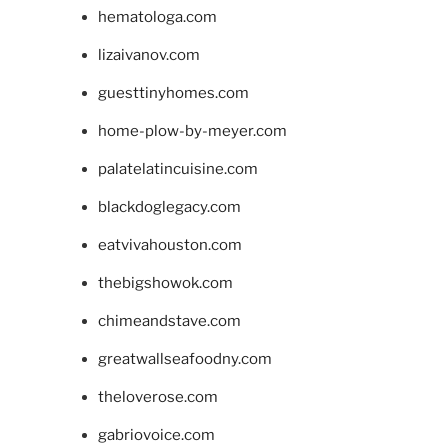
hematologa.com
lizaivanov.com
guesttinyhomes.com
home-plow-by-meyer.com
palatelatincuisine.com
blackdoglegacy.com
eatvivahouston.com
thebigshowok.com
chimeandstave.com
greatwallseafoodny.com
theloverose.com
gabriovoice.com