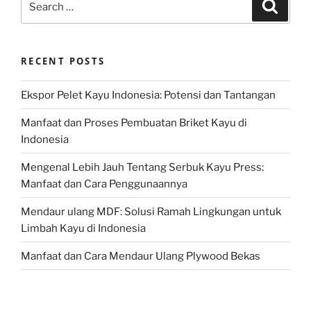
Search
for:
RECENT POSTS
Ekspor Pelet Kayu Indonesia: Potensi dan Tantangan
Manfaat dan Proses Pembuatan Briket Kayu di
Indonesia
Mengenal Lebih Jauh Tentang Serbuk Kayu Press:
Manfaat dan Cara Penggunaannya
Mendaur ulang MDF: Solusi Ramah Lingkungan untuk
Limbah Kayu di Indonesia
Manfaat dan Cara Mendaur Ulang Plywood Bekas