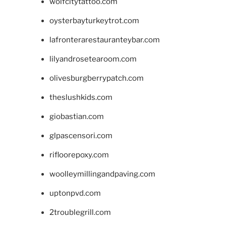
wolfcitytattoo.com
oysterbayturkeytrot.com
lafronterarestauranteybar.com
lilyandrosetearoom.com
olivesburgberrypatch.com
theslushkids.com
giobastian.com
glpascensori.com
rifloorepoxy.com
woolleymillingandpaving.com
uptonpvd.com
2troublegrill.com