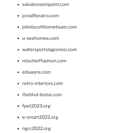
salvatoresinpoint.com
jovialfloralco.com
johnlscotthometeam.com
u-seehomes.com
watersportslagonissi.com
mischieffashion.com
eduwyre.com
retro-interiors.com
theblvd-boise.com
fpet2023.org
e-smart2022.org
ngrc2022.org