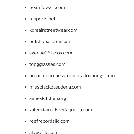
resinflowart.com
p-sports.net
korsairstreetwear.com
petshopallston.com
avenue26tacos.com
topgglasses.com
broadmoornailsspacoloradosprings.com
missblackpasadena.com
anneskitchen.org
valenciamarketytaqueria.com
reefrecordsllc.com
alawaffle.com