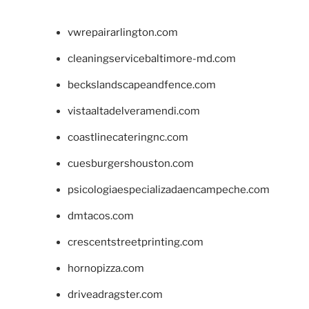
vwrepairarlington.com
cleaningservicebaltimore-md.com
beckslandscapeandfence.com
vistaaltadelveramendi.com
coastlinecateringnc.com
cuesburgershouston.com
psicologiaespecializadaencampeche.com
dmtacos.com
crescentstreetprinting.com
hornopizza.com
driveadragster.com