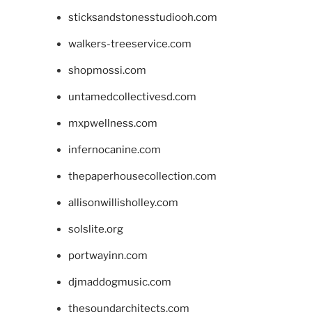
sticksandstonesstudiooh.com
walkers-treeservice.com
shopmossi.com
untamedcollectivesd.com
mxpwellness.com
infernocanine.com
thepaperhousecollection.com
allisonwillisholley.com
solslite.org
portwayinn.com
djmaddogmusic.com
thesoundarchitects.com