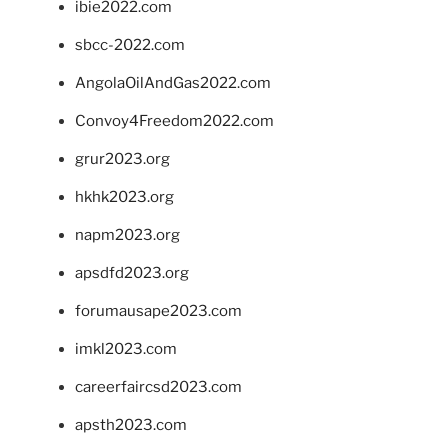
ibie2022.com
sbcc-2022.com
AngolaOilAndGas2022.com
Convoy4Freedom2022.com
grur2023.org
hkhk2023.org
napm2023.org
apsdfd2023.org
forumausape2023.com
imkl2023.com
careerfaircsd2023.com
apsth2023.com