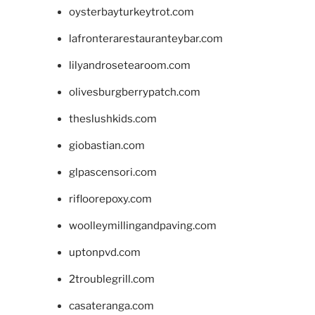
oysterbayturkeytrot.com
lafronterarestauranteybar.com
lilyandrosetearoom.com
olivesburgberrypatch.com
theslushkids.com
giobastian.com
glpascensori.com
rifloorepoxy.com
woolleymillingandpaving.com
uptonpvd.com
2troublegrill.com
casateranga.com