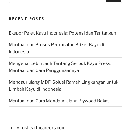
RECENT POSTS
Ekspor Pelet Kayu Indonesia: Potensi dan Tantangan
Manfaat dan Proses Pembuatan Briket Kayu di
Indonesia
Mengenal Lebih Jauh Tentang Serbuk Kayu Press:
Manfaat dan Cara Penggunaannya
Mendaur ulang MDF: Solusi Ramah Lingkungan untuk
Limbah Kayu di Indonesia
Manfaat dan Cara Mendaur Ulang Plywood Bekas
okhealthcareers.com