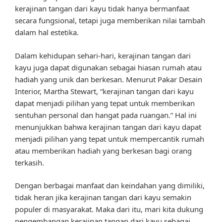
kerajinan tangan dari kayu tidak hanya bermanfaat
secara fungsional, tetapi juga memberikan nilai tambah
dalam hal estetika.
Dalam kehidupan sehari-hari, kerajinan tangan dari
kayu juga dapat digunakan sebagai hiasan rumah atau
hadiah yang unik dan berkesan. Menurut Pakar Desain
Interior, Martha Stewart, “kerajinan tangan dari kayu
dapat menjadi pilihan yang tepat untuk memberikan
sentuhan personal dan hangat pada ruangan.” Hal ini
menunjukkan bahwa kerajinan tangan dari kayu dapat
menjadi pilihan yang tepat untuk mempercantik rumah
atau memberikan hadiah yang berkesan bagi orang
terkasih.
Dengan berbagai manfaat dan keindahan yang dimiliki,
tidak heran jika kerajinan tangan dari kayu semakin
populer di masyarakat. Maka dari itu, mari kita dukung
pengembangan kerajinan tangan dari kayu sebagai