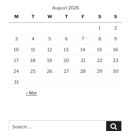
August 2026
M
T
W
T
F
S
S
1
2
3
4
5
6
7
8
9
10
11
12
13
14
15
16
17
18
19
20
21
22
23
24
25
26
27
28
29
30
31
« Mar
Search
Search
for: