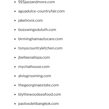
915jazzandmore.com
aguadulce-countryfair.com
jakehovis.com
bosswingsduluth.com
birminghamautocare.com
tonyscountrykitchen.com
jbellasnailspa.com
mychaihouse.com
alvisgrooming.com
thegeorginaestate.com
blythewoodseafood.com
paolosdelibangkok.com