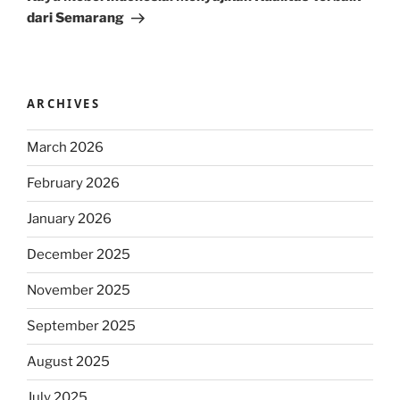
dari Semarang
ARCHIVES
March 2026
February 2026
January 2026
December 2025
November 2025
September 2025
August 2025
July 2025