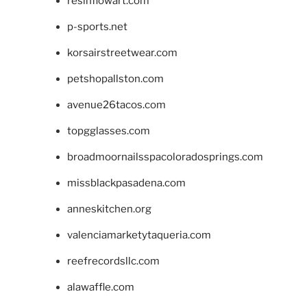
resinflowart.com
p-sports.net
korsairstreetwear.com
petshopallston.com
avenue26tacos.com
topgglasses.com
broadmoornailsspacoloradosprings.com
missblackpasadena.com
anneskitchen.org
valenciamarketytaqueria.com
reefrecordsllc.com
alawaffle.com