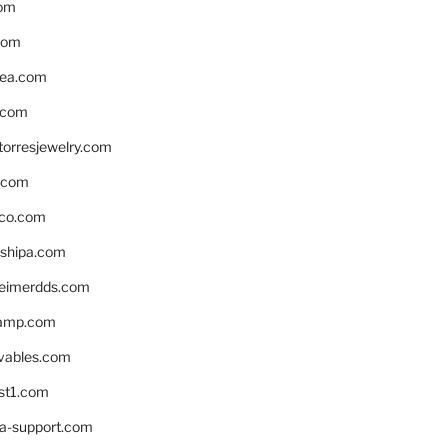
om
com
ea.com
.com
torresjewelry.com
s.com
ico.com
shipa.com
eimerdds.com
camp.com
ivables.com
st1.com
la-support.com