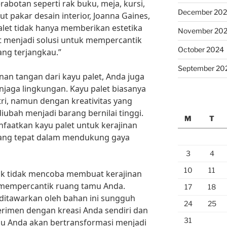
botan seperti rak buku, meja, kursi,
December 20
t pakar desain interior, Joanna Gaines,
alet tidak hanya memberikan estetika
November 20
t menjadi solusi untuk mempercantik
October 2024
ng terjangkau.”
September 20
n tangan dari kayu palet, Anda juga
njaga lingkungan. Kayu palet biasanya
ri, namun dengan kreativitas yang
diubah menjadi barang bernilai tinggi.
M
T
aatkan kayu palet untuk kerajinan
ang tepat dalam mendukung gaya
3
4
10
11
ntuk tidak mencoba membuat kerajinan
k mempercantik ruang tamu Anda.
17
18
ditawarkan oleh bahan ini sungguh
24
25
perimen dengan kreasi Anda sendiri dan
31
mu Anda akan bertransformasi menjadi