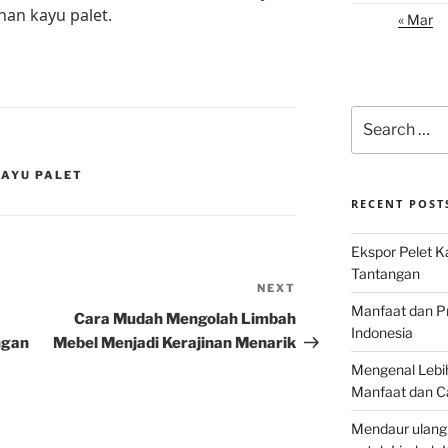
an kayu palet.
« Mar
Search
for:
KAYU PALET
RECENT POST
Ekspor Pelet K
Tantangan
NEXT
Next
Manfaat dan P
Post
Cara Mudah Mengolah Limbah
Indonesia
ngan
Mebel Menjadi Kerajinan Menarik
Mengenal Lebih
Manfaat dan C
Mendaur ulang