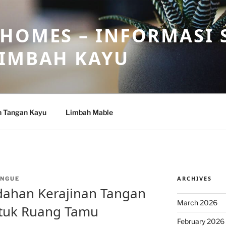
HOMES – INFORMASI 
LIMBAH KAYU
n Tangan Kayu
Limbah Mable
ARCHIVES
NGUE
dahan Kerajinan Tangan
March 2026
ntuk Ruang Tamu
February 2026