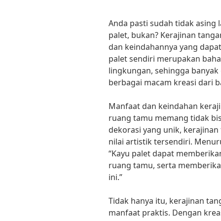
Anda pasti sudah tidak asing 
palet, bukan? Kerajinan tanga
dan keindahannya yang dapa
palet sendiri merupakan bah
lingkungan, sehingga banya
berbagai macam kreasi dari ba
Manfaat dan keindahan keraji
ruang tamu memang tidak bisa
dekorasi yang unik, kerajinan
nilai artistik tersendiri. Menu
“Kayu palet dapat memberika
ruang tamu, serta memberikan
ini.”
Tidak hanya itu, kerajinan tan
manfaat praktis. Dengan kreas