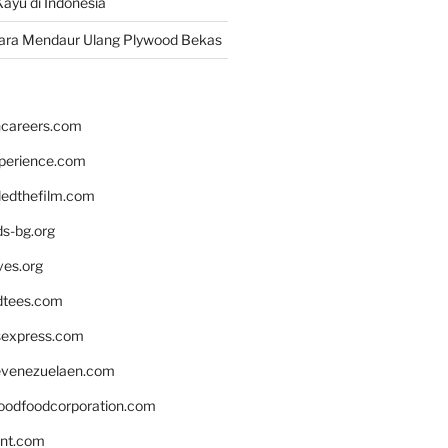
ayu di Indonesia
ara Mendaur Ulang Plywood Bekas
hcareers.com
xperience.com
edthefilm.com
ds-bg.org
ves.org
tees.com
rsexpress.com
venezuelaen.com
oodfoodcorporation.com
nnt.com