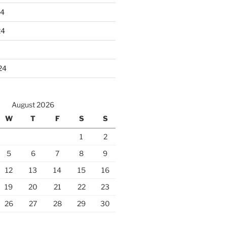
24
24
24
August 2026
W
T
F
S
S
1
2
5
6
7
8
9
12
13
14
15
16
19
20
21
22
23
26
27
28
29
30