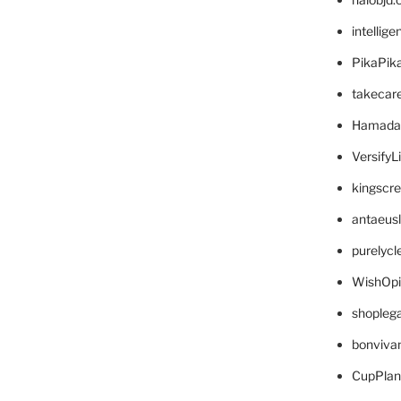
intellig
PikaPik
takecar
Hamada
VersifyL
kingscr
antaeus
purelyc
WishOp
shopleg
bonviva
CupPlan