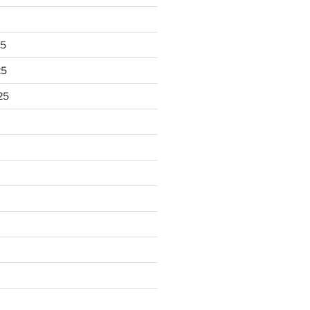
25
25
25