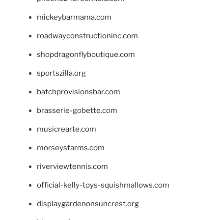
mickeybarmama.com
roadwayconstructioninc.com
shopdragonflyboutique.com
sportszilla.org
batchprovisionsbar.com
brasserie-gobette.com
musicrearte.com
morseysfarms.com
riverviewtennis.com
official-kelly-toys-squishmallows.com
displaygardenonsuncrest.org