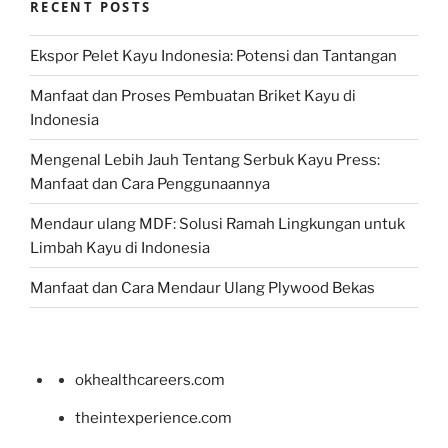
RECENT POSTS
Ekspor Pelet Kayu Indonesia: Potensi dan Tantangan
Manfaat dan Proses Pembuatan Briket Kayu di
Indonesia
Mengenal Lebih Jauh Tentang Serbuk Kayu Press:
Manfaat dan Cara Penggunaannya
Mendaur ulang MDF: Solusi Ramah Lingkungan untuk
Limbah Kayu di Indonesia
Manfaat dan Cara Mendaur Ulang Plywood Bekas
okhealthcareers.com
theintexperience.com