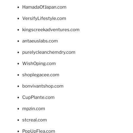
HamadaOfJapan.com
VersifyLifestyle.com
kingscreekadventures.com
antaeuslabs.com
purelycleanchemdry.com
WishOping.com
shoplegacee.com
bonvivantshop.com
CupPlante.com
mpzin.com
stcreal.com
PopUpFlea.com