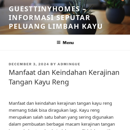
Skip
GUESTTINYHOMES –
to
INFORMASI SEPUTAR
content
PELUANG LIMBAH KAYU
Menu
POSTED
DECEMBER 3, 2024
BY
ADMINGUE
ON
Manfaat dan Keindahan Kerajinan
Tangan Kayu Reng
Manfaat dan keindahan kerajinan tangan kayu reng
memang tidak bisa diragukan lagi. Kayu reng
merupakan salah satu bahan yang sering digunakan
dalam pembuatan berbagai macam kerajinan tangan