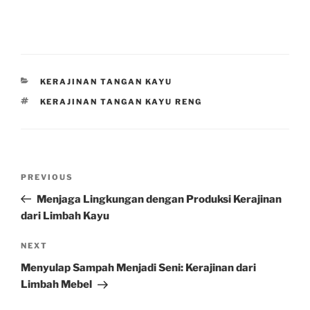
CATEGORIES
KERAJINAN TANGAN KAYU
TAGS
KERAJINAN TANGAN KAYU RENG
Post
Previous
PREVIOUS
navigation
Post
Menjaga Lingkungan dengan Produksi Kerajinan
dari Limbah Kayu
Next
NEXT
Post
Menyulap Sampah Menjadi Seni: Kerajinan dari
Limbah Mebel