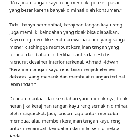
“Kerajinan tangan kayu reng memiliki potensi pasar
yang besar karena banyak diminati oleh konsumen.”
Tidak hanya bermanfaat, kerajinan tangan kayu reng
juga memiliki keindahan yang tidak bisa diabaikan.
Kayu reng memiliki serat dan warna alami yang sangat
menarik sehingga membuat kerajinan tangan yang
terbuat dari bahan ini terlihat cantik dan estetis.
Menurut desainer interior terkenal, Ahmad Ridwan,
“Kerajinan tangan kayu reng bisa menjadi elemen
dekorasi yang menarik dan membuat ruangan terlihat
lebih indah.”
Dengan manfaat dan keindahan yang dimilikinya, tidak
heran jika kerajinan tangan kayu reng semakin diminati
oleh masyarakat. Jadi, jangan ragu untuk mencoba
membuat atau membeli kerajinan tangan kayu reng
untuk menambah keindahan dan nilai seni di sekitar
Anda.