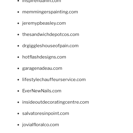
inspirehuahin.com
memmingerspainting.com
jeremypbeasley.com
thesandwichdepotcos.com
drgiggleshouseofpain.com
hotflashdesigns.com
garagenadeau.com
lifestylechauffeurservice.com
EverNewNails.com
insideoutdecoratingcentre.com
salvatoresinpoint.com
jovialfloralco.com