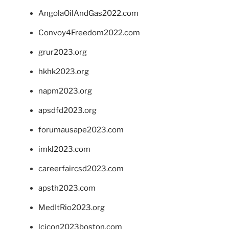
AngolaOilAndGas2022.com
Convoy4Freedom2022.com
grur2023.org
hkhk2023.org
napm2023.org
apsdfd2023.org
forumausape2023.com
imkl2023.com
careerfaircsd2023.com
apsth2023.com
MedItRio2023.org
lcicon2023boston.com