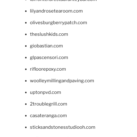
lilyandrosetearoom.com
olivesburgberrypatch.com
theslushkids.com
giobastian.com
glpascensori.com
rifloorepoxy.com
woolleymillingandpaving.com
uptonpvd.com
2troublegrill.com
casateranga.com
sticksandstonesstudiooh.com