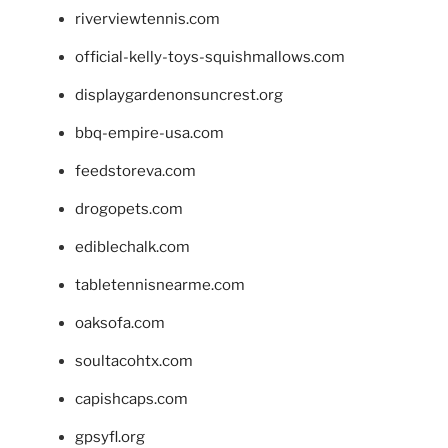
riverviewtennis.com
official-kelly-toys-squishmallows.com
displaygardenonsuncrest.org
bbq-empire-usa.com
feedstoreva.com
drogopets.com
ediblechalk.com
tabletennisnearme.com
oaksofa.com
soultacohtx.com
capishcaps.com
gpsyfl.org