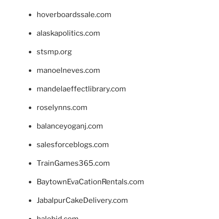
hoverboardssale.com
alaskapolitics.com
stsmp.org
manoelneves.com
mandelaeffectlibrary.com
roselynns.com
balanceyoganj.com
salesforceblogs.com
TrainGames365.com
BaytownEvaCationRentals.com
JabalpurCakeDelivery.com
halobjd.com