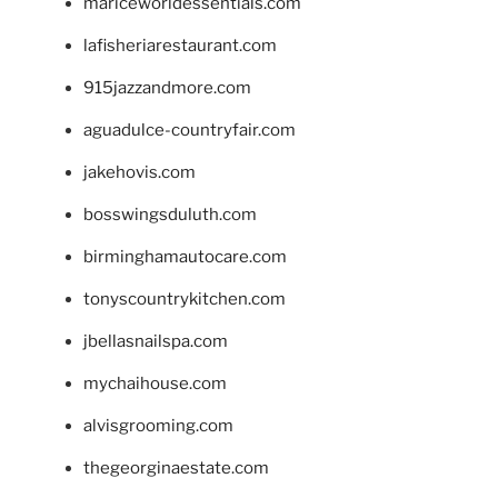
mariceworldessentials.com
lafisheriarestaurant.com
915jazzandmore.com
aguadulce-countryfair.com
jakehovis.com
bosswingsduluth.com
birminghamautocare.com
tonyscountrykitchen.com
jbellasnailspa.com
mychaihouse.com
alvisgrooming.com
thegeorginaestate.com