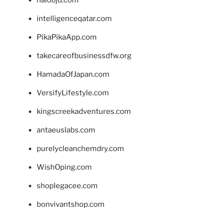
intelligenceqatar.com
PikaPikaApp.com
takecareofbusinessdfw.org
HamadaOfJapan.com
VersifyLifestyle.com
kingscreekadventures.com
antaeuslabs.com
purelycleanchemdry.com
WishOping.com
shoplegacee.com
bonvivantshop.com