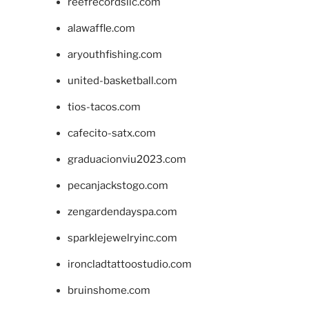
reefrecordsllc.com
alawaffle.com
aryouthfishing.com
united-basketball.com
tios-tacos.com
cafecito-satx.com
graduacionviu2023.com
pecanjackstogo.com
zengardendayspa.com
sparklejewelryinc.com
ironcladtattoostudio.com
bruinshome.com