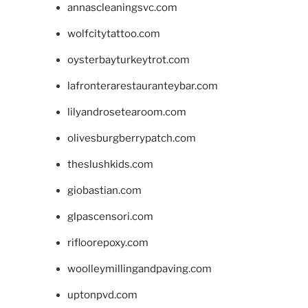
annascleaningsvc.com
wolfcitytattoo.com
oysterbayturkeytrot.com
lafronterarestauranteybar.com
lilyandrosetearoom.com
olivesburgberrypatch.com
theslushkids.com
giobastian.com
glpascensori.com
rifloorepoxy.com
woolleymillingandpaving.com
uptonpvd.com