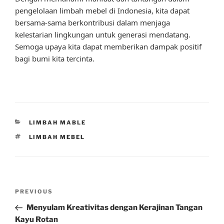
pengelolaan limbah mebel di Indonesia, kita dapat
bersama-sama berkontribusi dalam menjaga
kelestarian lingkungan untuk generasi mendatang.
Semoga upaya kita dapat memberikan dampak positif
bagi bumi kita tercinta.
CATEGORIES
LIMBAH MABLE
TAGS
LIMBAH MEBEL
Post
Previous
PREVIOUS
navigation
Post
Menyulam Kreativitas dengan Kerajinan Tangan
Kayu Rotan