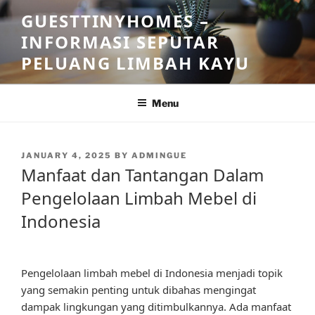
Skip
GUESTTINYHOMES –
to
INFORMASI SEPUTAR
content
PELUANG LIMBAH KAYU
Menu
POSTED
JANUARY 4, 2025
BY
ADMINGUE
ON
Manfaat dan Tantangan Dalam
Pengelolaan Limbah Mebel di
Indonesia
Pengelolaan limbah mebel di Indonesia menjadi topik
yang semakin penting untuk dibahas mengingat
dampak lingkungan yang ditimbulkannya. Ada manfaat