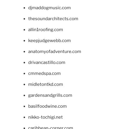
djmaddogmusic.com
thesoundarchitects.com
allin1roofing.com
keepjudgewebb.com
anatomyofadventure.com
drivancastillo.com
cmmedspa.com
midletontkd.com
gardensandgrills.com
basilfoodwine.com
nikko-tochigi.net
caribbean-corner.com