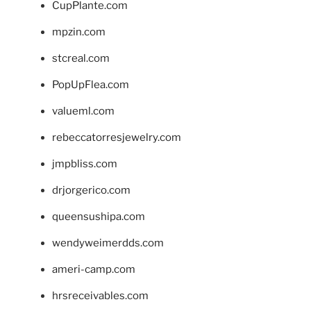
CupPlante.com
mpzin.com
stcreal.com
PopUpFlea.com
valueml.com
rebeccatorresjewelry.com
jmpbliss.com
drjorgerico.com
queensushipa.com
wendyweimerdds.com
ameri-camp.com
hrsreceivables.com