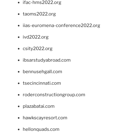
ifac-hms2022.org
taoms2022.org
iias-euromena-conference2022.org
ivd2022.org
csity2022.org
ibsarstudyabroad.com
bennusehgall.com
tsecincinnati.com
roderconstructiongroup.com
plazabatai.com
hawkscayresort.com
hellonquads.com