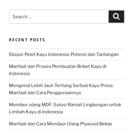
Search
Search
for:
RECENT POSTS
Ekspor Pelet Kayu Indonesia: Potensi dan Tantangan
Manfaat dan Proses Pembuatan Briket Kayu di
Indonesia
Mengenal Lebih Jauh Tentang Serbuk Kayu Press:
Manfaat dan Cara Penggunaannya
Mendaur ulang MDF: Solusi Ramah Lingkungan untuk
Limbah Kayu di Indonesia
Manfaat dan Cara Mendaur Ulang Plywood Bekas