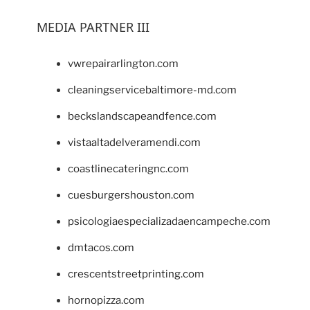
MEDIA PARTNER III
vwrepairarlington.com
cleaningservicebaltimore-md.com
beckslandscapeandfence.com
vistaaltadelveramendi.com
coastlinecateringnc.com
cuesburgershouston.com
psicologiaespecializadaencampeche.com
dmtacos.com
crescentstreetprinting.com
hornopizza.com