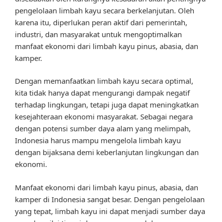
pengelolaan limbah kayu secara berkelanjutan. Oleh
karena itu, diperlukan peran aktif dari pemerintah,
industri, dan masyarakat untuk mengoptimalkan
manfaat ekonomi dari limbah kayu pinus, abasia, dan
kamper.
Dengan memanfaatkan limbah kayu secara optimal,
kita tidak hanya dapat mengurangi dampak negatif
terhadap lingkungan, tetapi juga dapat meningkatkan
kesejahteraan ekonomi masyarakat. Sebagai negara
dengan potensi sumber daya alam yang melimpah,
Indonesia harus mampu mengelola limbah kayu
dengan bijaksana demi keberlanjutan lingkungan dan
ekonomi.
Manfaat ekonomi dari limbah kayu pinus, abasia, dan
kamper di Indonesia sangat besar. Dengan pengelolaan
yang tepat, limbah kayu ini dapat menjadi sumber daya