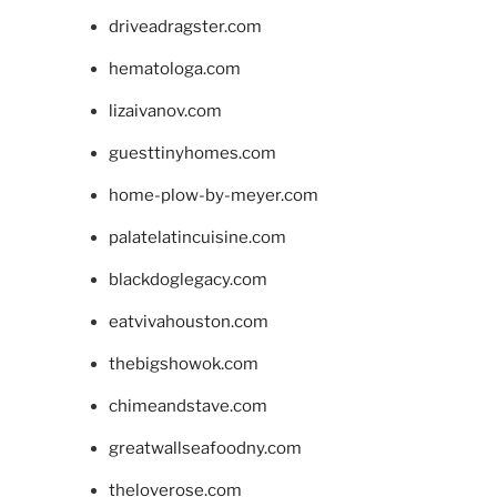
driveadragster.com
hematologa.com
lizaivanov.com
guesttinyhomes.com
home-plow-by-meyer.com
palatelatincuisine.com
blackdoglegacy.com
eatvivahouston.com
thebigshowok.com
chimeandstave.com
greatwallseafoodny.com
theloverose.com