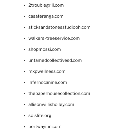
2troublegrill.com
casateranga.com
sticksandstonesstudiooh.com
walkers-treeservice.com
shopmossi.com
untamedcollectivesd.com
mxpwellness.com
infernocanine.com
thepaperhousecollection.com
allisonwillisholley.com
solslite.org
portwayinn.com