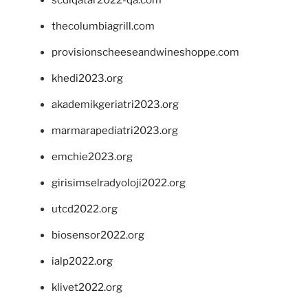
thecolumbiagrill.com
provisionscheeseandwineshoppe.com
khedi2023.org
akademikgeriatri2023.org
marmarapediatri2023.org
emchie2023.org
girisimselradyoloji2022.org
utcd2022.org
biosensor2022.org
ialp2022.org
klivet2022.org