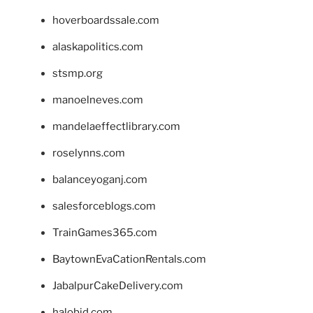
hoverboardssale.com
alaskapolitics.com
stsmp.org
manoelneves.com
mandelaeffectlibrary.com
roselynns.com
balanceyoganj.com
salesforceblogs.com
TrainGames365.com
BaytownEvaCationRentals.com
JabalpurCakeDelivery.com
halobjd.com