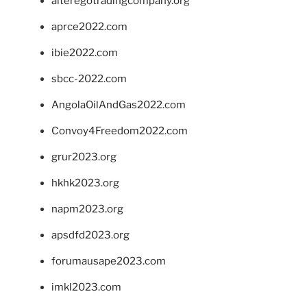
alteregotradingcompany.org
aprce2022.com
ibie2022.com
sbcc-2022.com
AngolaOilAndGas2022.com
Convoy4Freedom2022.com
grur2023.org
hkhk2023.org
napm2023.org
apsdfd2023.org
forumausape2023.com
imkl2023.com