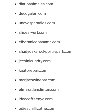
diarioanimales.com
decogaleri.com
unavozparadios.com
shoes-vert.com
elbotanicopanama.com
shadyoaksrockportrvpark.com
jccoinlaundry.com
kautorepair.com
marjaeswinebar.com
elmazatlanclinton.com
ideacoffeenyc.com
odieschillicothe.com