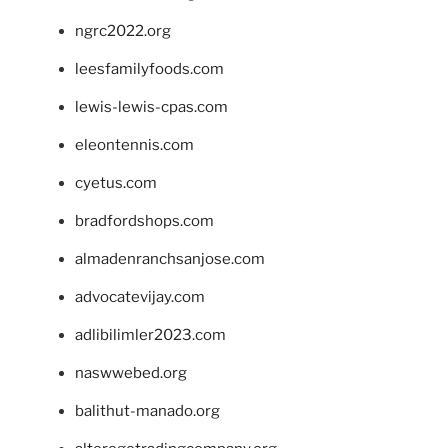
ngrc2022.org
leesfamilyfoods.com
lewis-lewis-cpas.com
eleontennis.com
cyetus.com
bradfordshops.com
almadenranchsanjose.com
advocatevijay.com
adlibilimler2023.com
naswwebed.org
balithut-manado.org