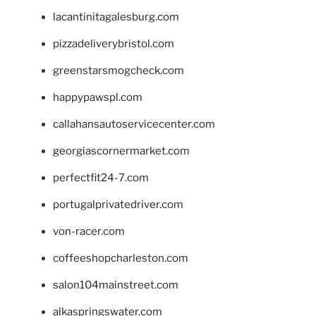
lacantinitagalesburg.com
pizzadeliverybristol.com
greenstarsmogcheck.com
happypawspl.com
callahansautoservicecenter.com
georgiascornermarket.com
perfectfit24-7.com
portugalprivatedriver.com
von-racer.com
coffeeshopcharleston.com
salon104mainstreet.com
alkaspringswater.com