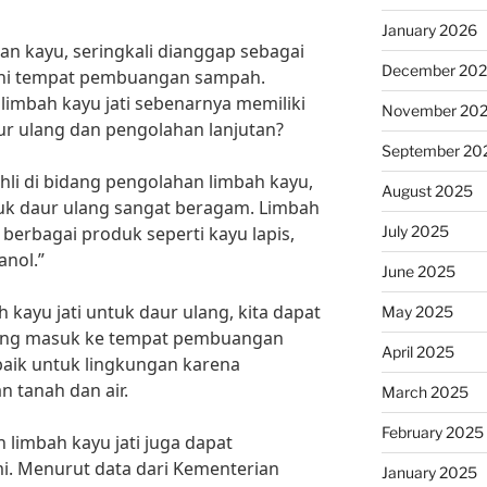
January 2026
tan kayu, seringkali dianggap sebagai
December 20
i tempat pembuangan sampah.
imbah kayu jati sebenarnya memiliki
November 20
ur ulang dan pengolahan lanjutan?
September 20
li di bidang pengolahan limbah kayu,
August 2025
tuk daur ulang sangat beragam. Limbah
July 2025
 berbagai produk seperti kayu lapis,
anol.”
June 2025
ayu jati untuk daur ulang, kita dapat
May 2025
ang masuk ke tempat pembuangan
April 2025
 baik untuk lingkungan karena
 tanah dan air.
March 2025
February 2025
n limbah kayu jati juga dapat
. Menurut data dari Kementerian
January 2025