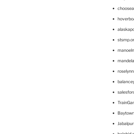
choosea
hoverbo
alaskapo
stsmp.o
manoel
mandelae
roselyn
balance
salesfo
TrainG
Baytown
Jabalpu
halobjd