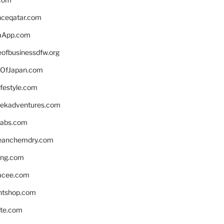
enceqatar.com
aApp.com
eofbusinessdfw.org
OfJapan.com
ifestyle.com
eekadventures.com
labs.com
leanchemdry.com
ing.com
acee.com
ntshop.com
te.com