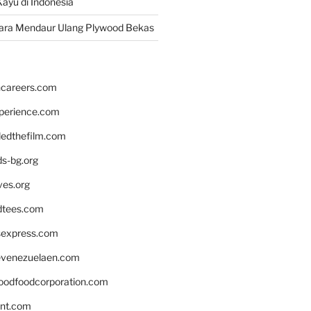
ayu di Indonesia
ara Mendaur Ulang Plywood Bekas
hcareers.com
xperience.com
edthefilm.com
ds-bg.org
ves.org
tees.com
rsexpress.com
venezuelaen.com
oodfoodcorporation.com
nnt.com