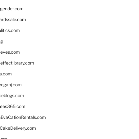
gender.com
ardssale.com
litics.com
rg
neves.com
ffectlibrary.com
ns.com
yoganj.com
rceblogs.com
ames365.com
EvaCationRentals.com
rCakeDelivery.com
.com