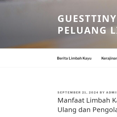
Skip
to
GUESTTINY
content
PELUANG 
Berita Limbah Kayu
Kerajina
POSTED
SEPTEMBER 21, 2024
BY
ADMI
ON
Manfaat Limbah Ka
Ulang dan Pengol