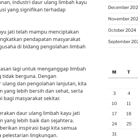
an, industri daur ulang limbah kayu
December 20
usi yang signifikan terhadap
November 20
October 2024
kayu jati telah mampu menciptakan
ingkatkan pendapatan masyarakat
September 20
pengusaha di bidang pengolahan limbah
alasan lagi untuk menganggap limbah
M
T
g tidak berguna. Dengan
ulang dan pengolahan lanjutan, kita
 yang lebih bersih dan sehat, serta
3
4
bagi masyarakat sekitar.
10
11
rakan daur ulang limbah kayu jati
17
18
 yang lebih baik dan sejahtera.
24
25
erikan inspirasi bagi kita semua
31
 pelestarian lingkungan.