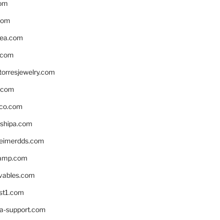
om
com
ea.com
.com
torresjewelry.com
s.com
ico.com
shipa.com
eimerdds.com
camp.com
ivables.com
st1.com
la-support.com