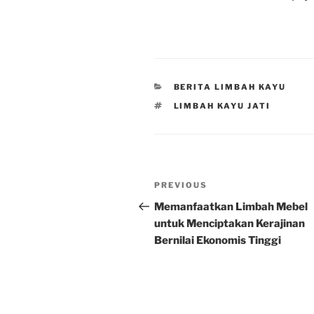
CATEGORIES
BERITA LIMBAH KAYU
TAGS
LIMBAH KAYU JATI
Post
Previous
PREVIOUS
navigation
Post
Memanfaatkan Limbah Mebel
untuk Menciptakan Kerajinan
Bernilai Ekonomis Tinggi