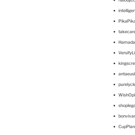
intellig
PikaPik
takecar
Hamada
VersifyL
kingscr
antaeus
purelyc
WishOp
shopleg
bonviva
CupPlan