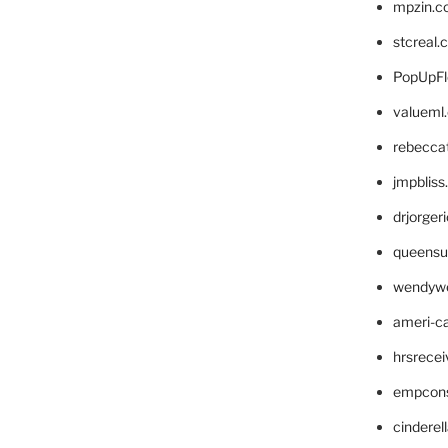
mpzin.c
stcreal.
PopUpFl
valueml
rebecca
jmpblis
drjorger
queensu
wendyw
ameri-
hrsrece
empcon
cinderel