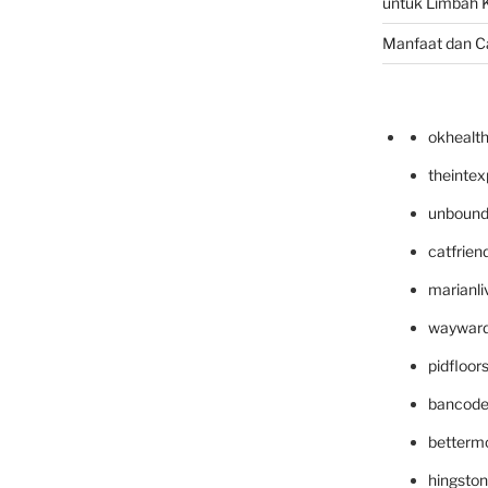
untuk Limbah K
Manfaat dan C
okhealt
theinte
unbound
catfrien
marianli
wayward
pidfloo
bancode
betterm
hingsto