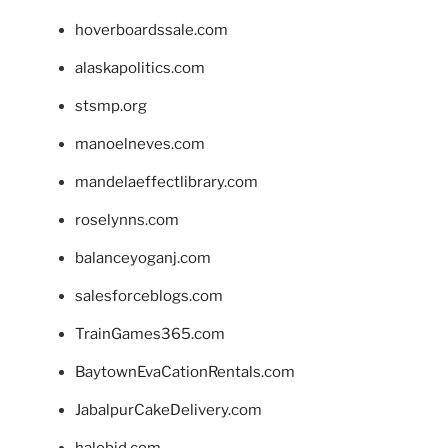
hoverboardssale.com
alaskapolitics.com
stsmp.org
manoelneves.com
mandelaeffectlibrary.com
roselynns.com
balanceyoganj.com
salesforceblogs.com
TrainGames365.com
BaytownEvaCationRentals.com
JabalpurCakeDelivery.com
halobjd.com