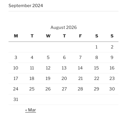
September 2024
August 2026
M
T
W
T
F
S
S
1
2
3
4
5
6
7
8
9
10
11
12
13
14
15
16
17
18
19
20
21
22
23
24
25
26
27
28
29
30
31
« Mar