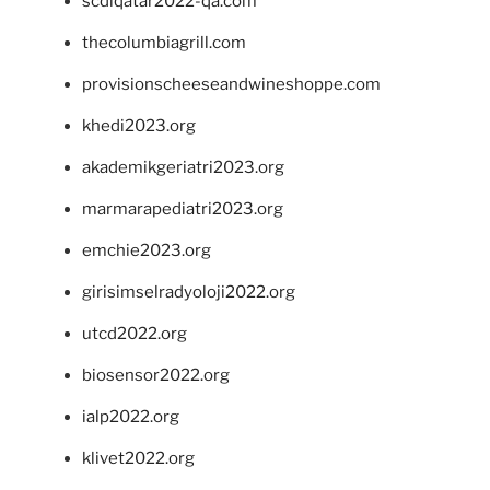
scdlqatar2022-qa.com
thecolumbiagrill.com
provisionscheeseandwineshoppe.com
khedi2023.org
akademikgeriatri2023.org
marmarapediatri2023.org
emchie2023.org
girisimselradyoloji2022.org
utcd2022.org
biosensor2022.org
ialp2022.org
klivet2022.org