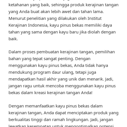
ketahanan yang baik, sehingga produk kerajinan tangan
yang Anda buat akan lebih awet dan tahan lama.
Menurut penelitian yang dilakukan oleh Institut
Kerajinan Indonesia, kayu pinus bekas memiliki daya
tahan yang sama dengan kayu baru jika diolah dengan
baik.
Dalam proses pembuatan kerajinan tangan, pemilihan
bahan yang tepat sangat penting. Dengan
menggunakan kayu pinus bekas, Anda tidak hanya
mendukung program daur ulang, tetapi juga
mendapatkan hasil akhir yang unik dan menarik. Jadi,
jangan ragu untuk mencoba menggunakan kayu pinus
bekas dalam kreasi kerajinan tangan Anda!
Dengan memanfaatkan kayu pinus bekas dalam
kerajinan tangan, Anda dapat menciptakan produk yang
berkualitas tinggi dan ramah lingkungan. Jadi, jangan
lewatkan kesempatan untuk mengoptimalkan potensi