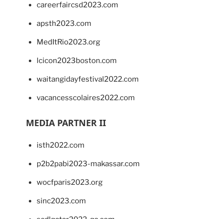
careerfaircsd2023.com
apsth2023.com
MedItRio2023.org
lcicon2023boston.com
waitangidayfestival2022.com
vacancesscolaires2022.com
MEDIA PARTNER II
isth2022.com
p2b2pabi2023-makassar.com
wocfparis2023.org
sinc2023.com