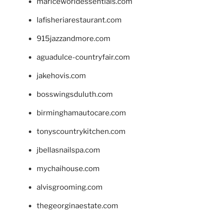
mariceworldessentials.com
lafisheriarestaurant.com
915jazzandmore.com
aguadulce-countryfair.com
jakehovis.com
bosswingsduluth.com
birminghamautocare.com
tonyscountrykitchen.com
jbellasnailspa.com
mychaihouse.com
alvisgrooming.com
thegeorginaestate.com