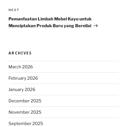
Next
NEXT
Post
Pemanfaatan Limbah Mebel Kayu untuk
Menciptakan Produk Baru yang Bernilai
ARCHIVES
March 2026
February 2026
January 2026
December 2025
November 2025
September 2025