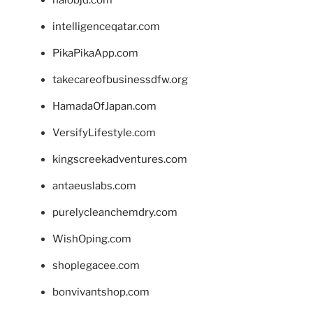
intelligenceqatar.com
PikaPikaApp.com
takecareofbusinessdfw.org
HamadaOfJapan.com
VersifyLifestyle.com
kingscreekadventures.com
antaeuslabs.com
purelycleanchemdry.com
WishOping.com
shoplegacee.com
bonvivantshop.com