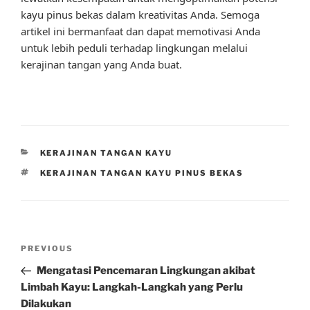
kayu pinus bekas dalam kreativitas Anda. Semoga
artikel ini bermanfaat dan dapat memotivasi Anda
untuk lebih peduli terhadap lingkungan melalui
kerajinan tangan yang Anda buat.
CATEGORIES
KERAJINAN TANGAN KAYU
TAGS
KERAJINAN TANGAN KAYU PINUS BEKAS
Post
Previous
PREVIOUS
navigation
Post
Mengatasi Pencemaran Lingkungan akibat
Limbah Kayu: Langkah-Langkah yang Perlu
Dilakukan