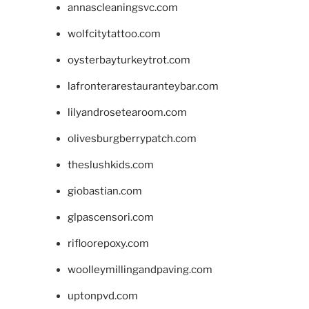
annascleaningsvc.com
wolfcitytattoo.com
oysterbayturkeytrot.com
lafronterarestauranteybar.com
lilyandrosetearoom.com
olivesburgberrypatch.com
theslushkids.com
giobastian.com
glpascensori.com
rifloorepoxy.com
woolleymillingandpaving.com
uptonpvd.com