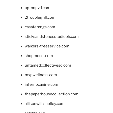
uptonpvd.com
2troublegrill.com
casateranga.com
sticksandstonesstudiooh.com
walkers-treeservice.com
shopmossi.com
untamedcollectivesd.com
mxpwellness.com
infernocanine.com
thepaperhousecollection.com
allisonwillisholley.com