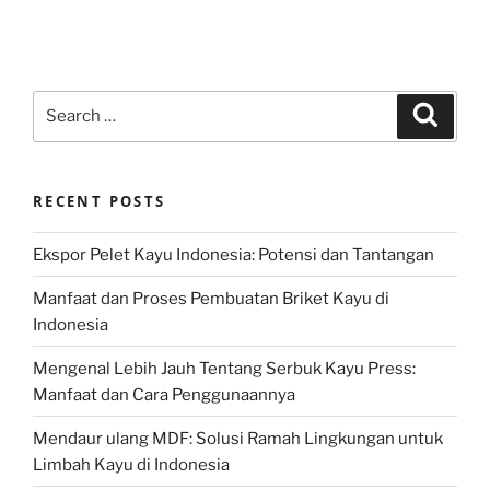
Search
Search
for:
RECENT POSTS
Ekspor Pelet Kayu Indonesia: Potensi dan Tantangan
Manfaat dan Proses Pembuatan Briket Kayu di
Indonesia
Mengenal Lebih Jauh Tentang Serbuk Kayu Press:
Manfaat dan Cara Penggunaannya
Mendaur ulang MDF: Solusi Ramah Lingkungan untuk
Limbah Kayu di Indonesia