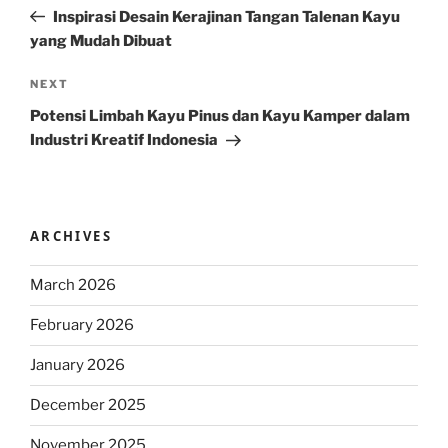
navigation
Post
Inspirasi Desain Kerajinan Tangan Talenan Kayu
yang Mudah Dibuat
Next
NEXT
Post
Potensi Limbah Kayu Pinus dan Kayu Kamper dalam
Industri Kreatif Indonesia
ARCHIVES
March 2026
February 2026
January 2026
December 2025
November 2025