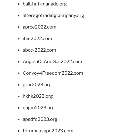
balithut-manado.org
alteregotradingcompany.org
aprce2022.com
ibie2022.com
sbcc-2022.com
AngolaOilAndGas2022.com
Convoy4Freedom2022.com
grur2023.org
hkhk2023.org
napm2023.org
apsdfd2023.org
forumausape2023.com