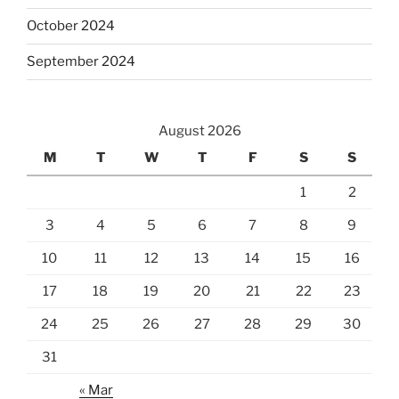
October 2024
September 2024
August 2026
M
T
W
T
F
S
S
1
2
3
4
5
6
7
8
9
10
11
12
13
14
15
16
17
18
19
20
21
22
23
24
25
26
27
28
29
30
31
« Mar