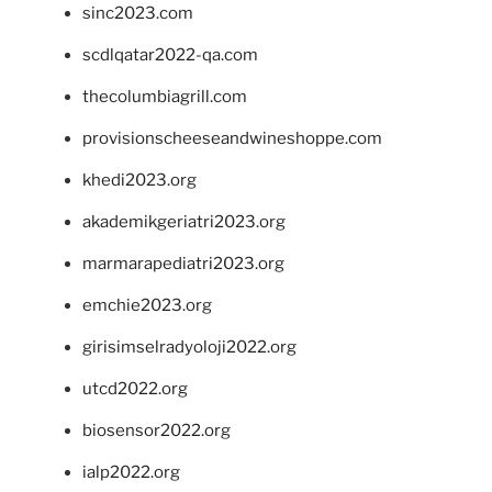
sinc2023.com
scdlqatar2022-qa.com
thecolumbiagrill.com
provisionscheeseandwineshoppe.com
khedi2023.org
akademikgeriatri2023.org
marmarapediatri2023.org
emchie2023.org
girisimselradyoloji2022.org
utcd2022.org
biosensor2022.org
ialp2022.org