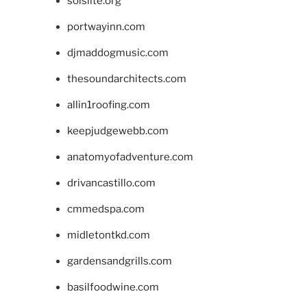
solslite.org
portwayinn.com
djmaddogmusic.com
thesoundarchitects.com
allin1roofing.com
keepjudgewebb.com
anatomyofadventure.com
drivancastillo.com
cmmedspa.com
midletontkd.com
gardensandgrills.com
basilfoodwine.com