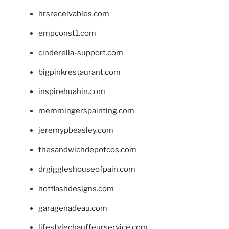
hrsreceivables.com
empconst1.com
cinderella-support.com
bigpinkrestaurant.com
inspirehuahin.com
memmingerspainting.com
jeremypbeasley.com
thesandwichdepotcos.com
drgiggleshouseofpain.com
hotflashdesigns.com
garagenadeau.com
lifestylechauffeurservice.com