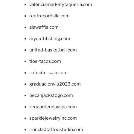
valenciamarketytaqueria.com
reefrecordsllc.com
alawaffle.com
aryouthfishing.com
united-basketball.com
tios-tacos.com
cafecito-satx.com
graduacionviu2023.com
pecanjackstogo.com
zengardendayspa.com
sparklejewelryinc.com
ironcladtattoostudio.com