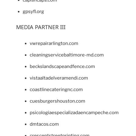
capishcaps.com
gpsyfl.org
MEDIA PARTNER III
vwrepairarlington.com
cleaningservicebaltimore-md.com
beckslandscapeandfence.com
vistaaltadelveramendi.com
coastlinecateringnc.com
cuesburgershouston.com
psicologiaespecializadaencampeche.com
dmtacos.com
crescentstreetprinting.com