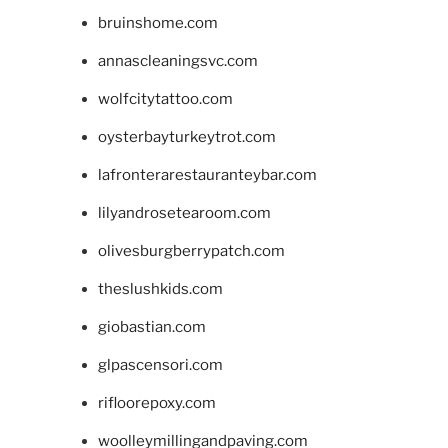
bruinshome.com
annascleaningsvc.com
wolfcitytattoo.com
oysterbayturkeytrot.com
lafronterarestauranteybar.com
lilyandrosetearoom.com
olivesburgberrypatch.com
theslushkids.com
giobastian.com
glpascensori.com
rifloorepoxy.com
woolleymillingandpaving.com