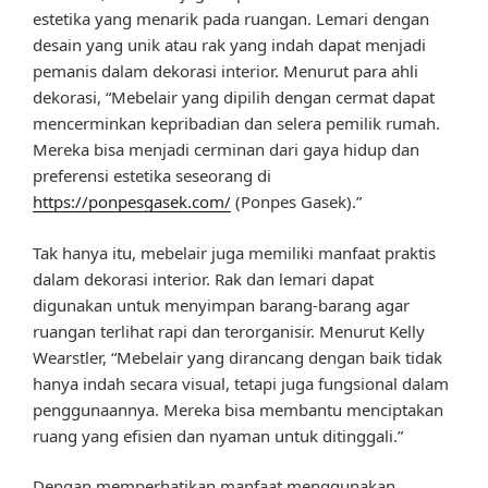
estetika yang menarik pada ruangan. Lemari dengan
desain yang unik atau rak yang indah dapat menjadi
pemanis dalam dekorasi interior. Menurut para ahli
dekorasi, “Mebelair yang dipilih dengan cermat dapat
mencerminkan kepribadian dan selera pemilik rumah.
Mereka bisa menjadi cerminan dari gaya hidup dan
preferensi estetika seseorang di
https://ponpesgasek.com/
(Ponpes Gasek).”
Tak hanya itu, mebelair juga memiliki manfaat praktis
dalam dekorasi interior. Rak dan lemari dapat
digunakan untuk menyimpan barang-barang agar
ruangan terlihat rapi dan terorganisir. Menurut Kelly
Wearstler, “Mebelair yang dirancang dengan baik tidak
hanya indah secara visual, tetapi juga fungsional dalam
penggunaannya. Mereka bisa membantu menciptakan
ruang yang efisien dan nyaman untuk ditinggali.”
Dengan memperhatikan manfaat menggunakan