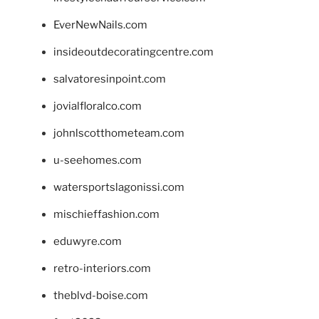
EverNewNails.com
insideoutdecoratingcentre.com
salvatoresinpoint.com
jovialfloralco.com
johnlscotthometeam.com
u-seehomes.com
watersportslagonissi.com
mischieffashion.com
eduwyre.com
retro-interiors.com
theblvd-boise.com