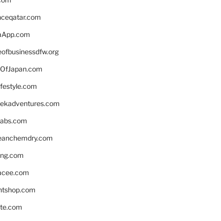
enceqatar.com
aApp.com
eofbusinessdfw.org
OfJapan.com
ifestyle.com
eekadventures.com
labs.com
leanchemdry.com
ing.com
acee.com
ntshop.com
te.com