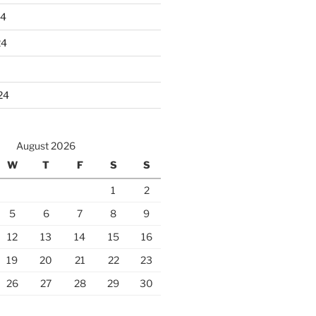
24
24
24
August 2026
W
T
F
S
S
1
2
5
6
7
8
9
12
13
14
15
16
19
20
21
22
23
26
27
28
29
30