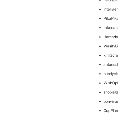
intellig
PikaPik
takecar
Hamada
VersifyL
kingscr
antaeus
purelyc
WishOp
shopleg
bonviva
CupPlan