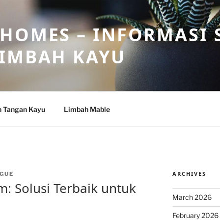
HOMES – INFORMASI 
LIMBAH KAYU
n Tangan Kayu
Limbah Mable
ARCHIVES
GUE
: Solusi Terbaik untuk
March 2026
February 2026