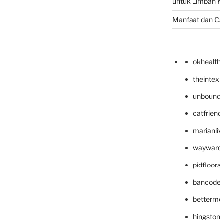
untuk Limbah K
Manfaat dan C
okhealt
theinte
unbound
catfrien
marianli
wayward
pidfloo
bancode
betterm
hingsto