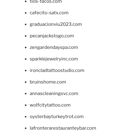
tios-tacos.com
cafecito-satx.com
graduacionviu2023.com
pecanjackstogo.com
zengardendayspa.com
sparklejewelryinc.com
ironcladtattoostudio.com
bruinshome.com
annascleaningsvc.com
wolfcitytattoo.com
oysterbayturkeytrot.com
lafronterarestauranteybar.com