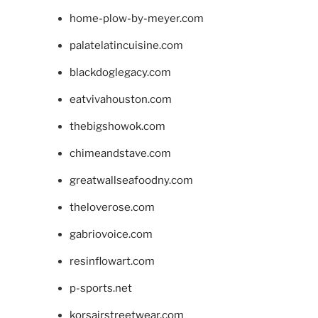
home-plow-by-meyer.com
palatelatincuisine.com
blackdoglegacy.com
eatvivahouston.com
thebigshowok.com
chimeandstave.com
greatwallseafoodny.com
theloverose.com
gabriovoice.com
resinflowart.com
p-sports.net
korsairstreetwear.com