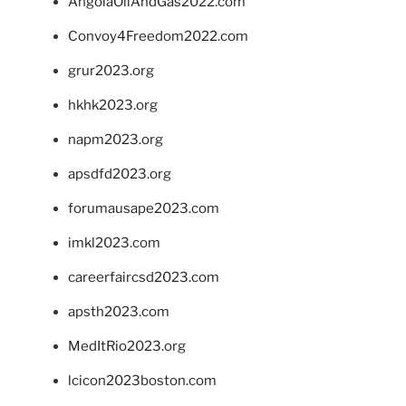
AngolaOilAndGas2022.com
Convoy4Freedom2022.com
grur2023.org
hkhk2023.org
napm2023.org
apsdfd2023.org
forumausape2023.com
imkl2023.com
careerfaircsd2023.com
apsth2023.com
MedItRio2023.org
lcicon2023boston.com