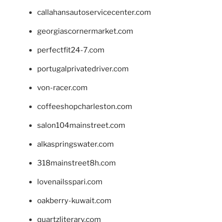
callahansautoservicecenter.com
georgiascornermarket.com
perfectfit24-7.com
portugalprivatedriver.com
von-racer.com
coffeeshopcharleston.com
salon104mainstreet.com
alkaspringswater.com
318mainstreet8h.com
lovenailsspari.com
oakberry-kuwait.com
quartzliterary.com