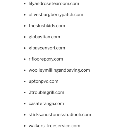
lilyandrosetearoom.com
olivesburgberrypatch.com
theslushkids.com
giobastian.com
glpascensori.com
rifloorepoxy.com
woolleymillingandpaving.com
uptonpvd.com
2troublegrill.com
casateranga.com
sticksandstonesstudiooh.com
walkers-treeservice.com