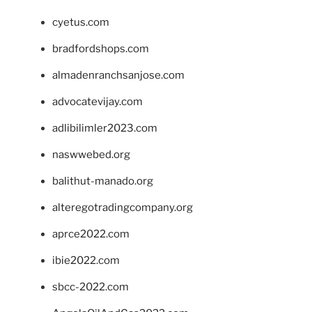
cyetus.com
bradfordshops.com
almadenranchsanjose.com
advocatevijay.com
adlibilimler2023.com
naswwebed.org
balithut-manado.org
alteregotradingcompany.org
aprce2022.com
ibie2022.com
sbcc-2022.com