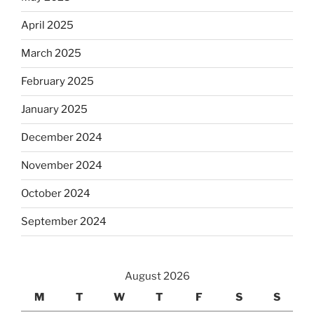
April 2025
March 2025
February 2025
January 2025
December 2024
November 2024
October 2024
September 2024
August 2026
M
T
W
T
F
S
S