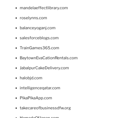
mandelaeffectlibrary.com
roselynns.com
balanceyoganj.com
salesforceblogs.com
TrainGames365.com
BaytownEvaCationRentals.com
JabalpurCakeDelivery.com
halobjd.com
intelligenceqatar.com
PikaPikaApp.com
takecareofbusinessdfw.org