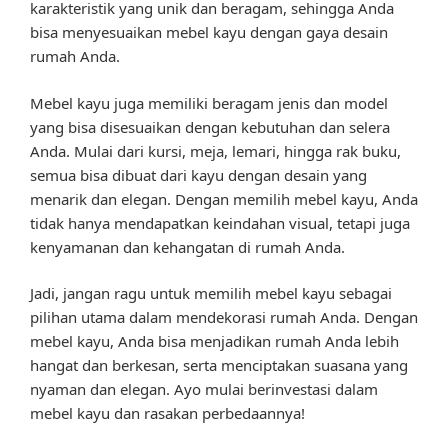
karakteristik yang unik dan beragam, sehingga Anda
bisa menyesuaikan mebel kayu dengan gaya desain
rumah Anda.
Mebel kayu juga memiliki beragam jenis dan model
yang bisa disesuaikan dengan kebutuhan dan selera
Anda. Mulai dari kursi, meja, lemari, hingga rak buku,
semua bisa dibuat dari kayu dengan desain yang
menarik dan elegan. Dengan memilih mebel kayu, Anda
tidak hanya mendapatkan keindahan visual, tetapi juga
kenyamanan dan kehangatan di rumah Anda.
Jadi, jangan ragu untuk memilih mebel kayu sebagai
pilihan utama dalam mendekorasi rumah Anda. Dengan
mebel kayu, Anda bisa menjadikan rumah Anda lebih
hangat dan berkesan, serta menciptakan suasana yang
nyaman dan elegan. Ayo mulai berinvestasi dalam
mebel kayu dan rasakan perbedaannya!