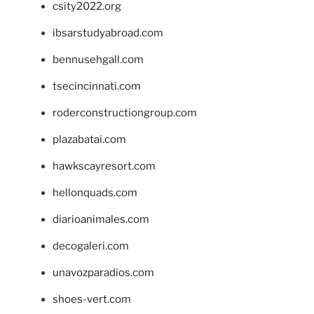
csity2022.org
ibsarstudyabroad.com
bennusehgall.com
tsecincinnati.com
roderconstructiongroup.com
plazabatai.com
hawkscayresort.com
hellonquads.com
diarioanimales.com
decogaleri.com
unavozparadios.com
shoes-vert.com