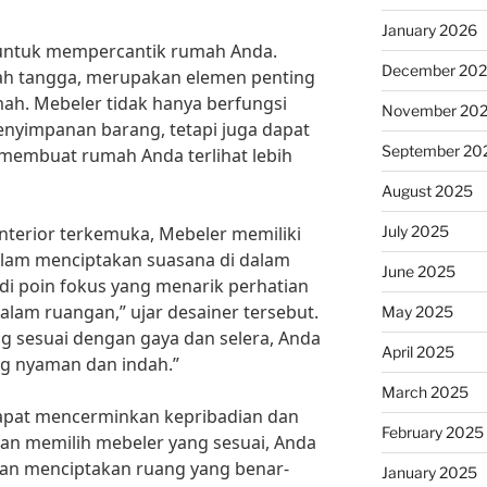
January 2026
t untuk mempercantik rumah Anda.
December 20
ah tangga, merupakan elemen penting
ah. Mebeler tidak hanya berfungsi
November 20
nyimpanan barang, tetapi juga dapat
September 20
 membuat rumah Anda terlihat lebih
August 2025
July 2025
interior terkemuka, Mebeler memiliki
alam menciptakan suasana di dalam
June 2025
i poin fokus yang menarik perhatian
alam ruangan,” ujar desainer tersebut.
May 2025
g sesuai dengan gaya dan selera, Anda
April 2025
g nyaman dan indah.”
March 2025
dapat mencerminkan kepribadian dan
February 2025
an memilih mebeler yang sesuai, Anda
dan menciptakan ruang yang benar-
January 2025