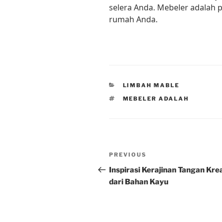
selera Anda. Mebeler adalah 
rumah Anda.
CATEGORIES
LIMBAH MABLE
TAGS
MEBELER ADALAH
Post
Previous
PREVIOUS
navigation
Post
Inspirasi Kerajinan Tangan Krea
dari Bahan Kayu