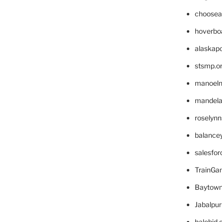
choosea
hoverbo
alaskapo
stsmp.o
manoel
mandelae
roselyn
balance
salesfo
TrainG
Baytown
Jabalpu
halobjd