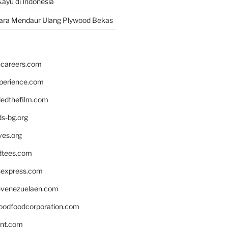
ayu di Indonesia
ara Mendaur Ulang Plywood Bekas
hcareers.com
xperience.com
edthefilm.com
ds-bg.org
ves.org
tees.com
rsexpress.com
venezuelaen.com
oodfoodcorporation.com
nnt.com