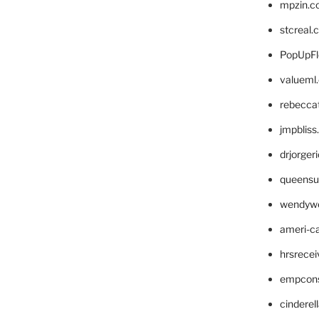
mpzin.c
stcreal.
PopUpFl
valueml
rebecca
jmpblis
drjorger
queensu
wendyw
ameri-
hrsrece
empcon
cinderel