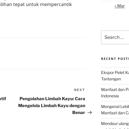
pilihan tepat untuk mempercantik
« Mar
Search
for:
RECENT POST
Ekspor Pelet K
Tantangan
Manfaat dan P
NEXT
Next
Indonesia
Post
tif
Pengolahan Limbah Kayu: Cara
Mengelola Limbah Kayu dengan
Mengenal Lebih
Benar
Manfaat dan C
Mendaur ulang