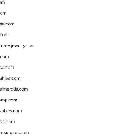
om
com
ea.com
.com
torresjewelry.com
s.com
ico.com
shipa.com
eimerdds.com
camp.com
ivables.com
st1.com
la-support.com