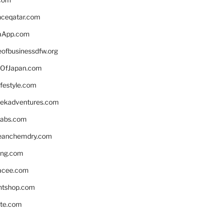
enceqatar.com
aApp.com
eofbusinessdfw.org
OfJapan.com
ifestyle.com
eekadventures.com
labs.com
leanchemdry.com
ing.com
acee.com
ntshop.com
te.com