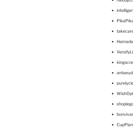
intellig
PikaPik
takecar
Hamada
VersifyL
kingscr
antaeus
purelyc
WishOp
shopleg
bonviva
CupPlan