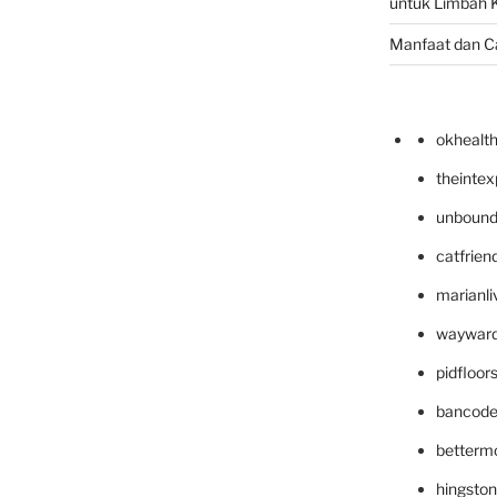
untuk Limbah K
Manfaat dan C
okhealt
theinte
unbound
catfrien
marianli
wayward
pidfloo
bancode
betterm
hingsto