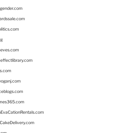
gender.com
ardssale.com
litics.com
rg
neves.com
ffectlibrary.com
ns.com
yoganj.com
rceblogs.com
ames365.com
EvaCationRentals.com
rCakeDelivery.com
.com