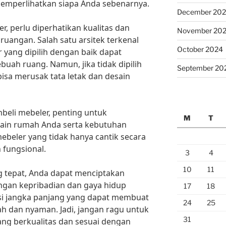
emperlihatkan siapa Anda sebenarnya.
December 20
, perlu diperhatikan kualitas dan
November 20
uangan. Salah satu arsitek terkenal
October 2024
yang dipilih dengan baik dapat
buah ruang. Namun, jika tidak dipilih
September 20
bisa merusak tata letak dan desain
beli mebeler, penting untuk
M
T
in rumah Anda serta kebutuhan
mebeler yang tidak hanya cantik secara
 fungsional.
3
4
10
11
 tepat, Anda dapat menciptakan
ngan kepribadian dan gaya hidup
17
18
asi jangka panjang yang dapat membuat
24
25
ah dan nyaman. Jadi, jangan ragu untuk
31
ang berkualitas dan sesuai dengan