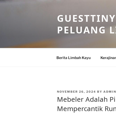
Skip
to
GUESTTINY
content
PELUANG 
Berita Limbah Kayu
Kerajina
POSTED
NOVEMBER 26, 2024
BY
ADMI
ON
Mebeler Adalah Pi
Mempercantik Ru