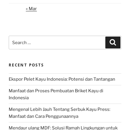
« Mar
Search
Search
for:
RECENT POSTS
Ekspor Pelet Kayu Indonesia: Potensi dan Tantangan
Manfaat dan Proses Pembuatan Briket Kayu di
Indonesia
Mengenal Lebih Jauh Tentang Serbuk Kayu Press:
Manfaat dan Cara Penggunaannya
Mendaur ulang MDF: Solusi Ramah Lingkungan untuk