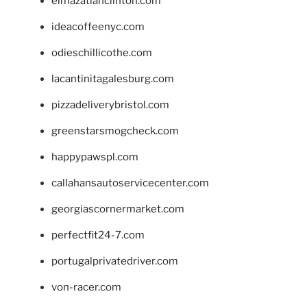
elmazatlanclinton.com
ideacoffeenyc.com
odieschillicothe.com
lacantinitagalesburg.com
pizzadeliverybristol.com
greenstarsmogcheck.com
happypawspl.com
callahansautoservicecenter.com
georgiascornermarket.com
perfectfit24-7.com
portugalprivatedriver.com
von-racer.com