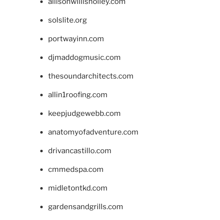
allisonwillisholley.com
solslite.org
portwayinn.com
djmaddogmusic.com
thesoundarchitects.com
allin1roofing.com
keepjudgewebb.com
anatomyofadventure.com
drivancastillo.com
cmmedspa.com
midletontkd.com
gardensandgrills.com