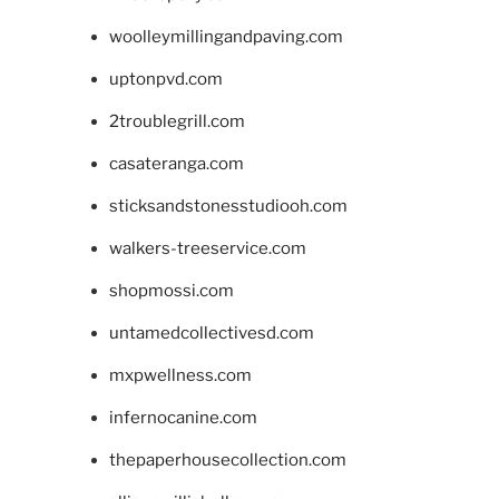
woolleymillingandpaving.com
uptonpvd.com
2troublegrill.com
casateranga.com
sticksandstonesstudiooh.com
walkers-treeservice.com
shopmossi.com
untamedcollectivesd.com
mxpwellness.com
infernocanine.com
thepaperhousecollection.com