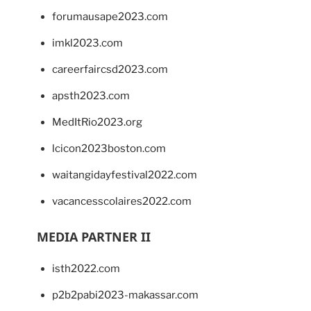
forumausape2023.com
imkl2023.com
careerfaircsd2023.com
apsth2023.com
MedItRio2023.org
lcicon2023boston.com
waitangidayfestival2022.com
vacancesscolaires2022.com
MEDIA PARTNER II
isth2022.com
p2b2pabi2023-makassar.com