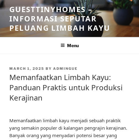
Skip
GUESTTINYHOMES –
to
INFORMASI SEPUTAR
content
PELUANG LIMBAH KAYU
Menu
POSTED
MARCH 1, 2025
BY
ADMINGUE
ON
Memanfaatkan Limbah Kayu:
Panduan Praktis untuk Produksi
Kerajinan
Memanfaatkan limbah kayu menjadi sebuah praktik
yang semakin populer di kalangan pengrajin kerajinan.
Banyak orang yang menyadari potensi besar yang