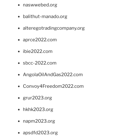
naswwebed.org
balithut-manado.org
alteregotradingcompany.org
aprce2022.com
ibie2022.com
sbcc-2022.com
AngolaOilAndGas2022.com
Convoy4Freedom2022.com
grur2023.org
hkhk2023.org
napm2023.org
apsdfd2023.org