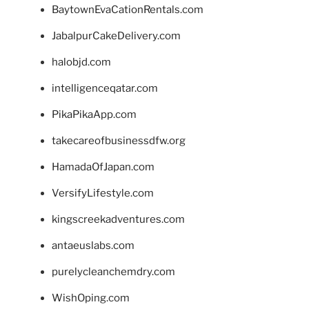
BaytownEvaCationRentals.com
JabalpurCakeDelivery.com
halobjd.com
intelligenceqatar.com
PikaPikaApp.com
takecareofbusinessdfw.org
HamadaOfJapan.com
VersifyLifestyle.com
kingscreekadventures.com
antaeuslabs.com
purelycleanchemdry.com
WishOping.com