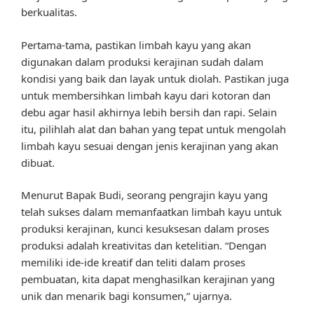
berkualitas.
Pertama-tama, pastikan limbah kayu yang akan
digunakan dalam produksi kerajinan sudah dalam
kondisi yang baik dan layak untuk diolah. Pastikan juga
untuk membersihkan limbah kayu dari kotoran dan
debu agar hasil akhirnya lebih bersih dan rapi. Selain
itu, pilihlah alat dan bahan yang tepat untuk mengolah
limbah kayu sesuai dengan jenis kerajinan yang akan
dibuat.
Menurut Bapak Budi, seorang pengrajin kayu yang
telah sukses dalam memanfaatkan limbah kayu untuk
produksi kerajinan, kunci kesuksesan dalam proses
produksi adalah kreativitas dan ketelitian. “Dengan
memiliki ide-ide kreatif dan teliti dalam proses
pembuatan, kita dapat menghasilkan kerajinan yang
unik dan menarik bagi konsumen,” ujarnya.