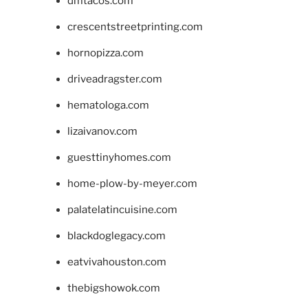
dmtacos.com
crescentstreetprinting.com
hornopizza.com
driveadragster.com
hematologa.com
lizaivanov.com
guesttinyhomes.com
home-plow-by-meyer.com
palatelatincuisine.com
blackdoglegacy.com
eatvivahouston.com
thebigshowok.com