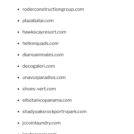
roderconstructiongroup.com
plazabatai.com
hawkscayresort.com
hellonquads.com
diarioanimales.com
decogaleri.com
unavozparadios.com
shoes-vert.com
elbotanicopanama.com
shadyoaksrockportrvpark.com
jccoinlaundry.com