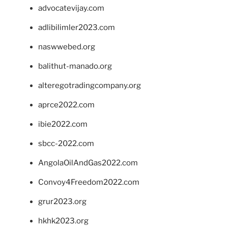
advocatevijay.com
adlibilimler2023.com
naswwebed.org
balithut-manado.org
alteregotradingcompany.org
aprce2022.com
ibie2022.com
sbcc-2022.com
AngolaOilAndGas2022.com
Convoy4Freedom2022.com
grur2023.org
hkhk2023.org