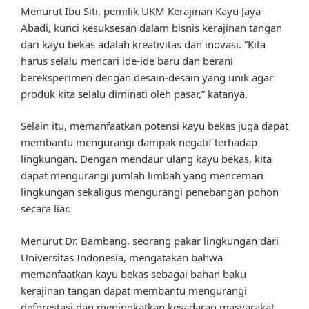
Menurut Ibu Siti, pemilik UKM Kerajinan Kayu Jaya
Abadi, kunci kesuksesan dalam bisnis kerajinan tangan
dari kayu bekas adalah kreativitas dan inovasi. “Kita
harus selalu mencari ide-ide baru dan berani
bereksperimen dengan desain-desain yang unik agar
produk kita selalu diminati oleh pasar,” katanya.
Selain itu, memanfaatkan potensi kayu bekas juga dapat
membantu mengurangi dampak negatif terhadap
lingkungan. Dengan mendaur ulang kayu bekas, kita
dapat mengurangi jumlah limbah yang mencemari
lingkungan sekaligus mengurangi penebangan pohon
secara liar.
Menurut Dr. Bambang, seorang pakar lingkungan dari
Universitas Indonesia, mengatakan bahwa
memanfaatkan kayu bekas sebagai bahan baku
kerajinan tangan dapat membantu mengurangi
deforestasi dan meningkatkan kesadaran masyarakat