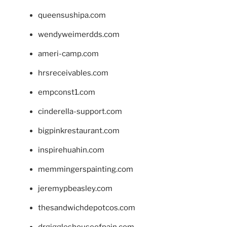
queensushipa.com
wendyweimerdds.com
ameri-camp.com
hrsreceivables.com
empconst1.com
cinderella-support.com
bigpinkrestaurant.com
inspirehuahin.com
memmingerspainting.com
jeremypbeasley.com
thesandwichdepotcos.com