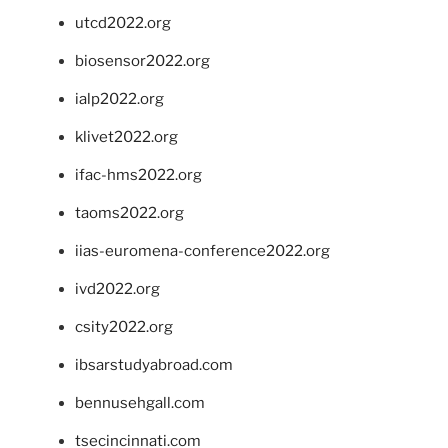
utcd2022.org
biosensor2022.org
ialp2022.org
klivet2022.org
ifac-hms2022.org
taoms2022.org
iias-euromena-conference2022.org
ivd2022.org
csity2022.org
ibsarstudyabroad.com
bennusehgall.com
tsecincinnati.com