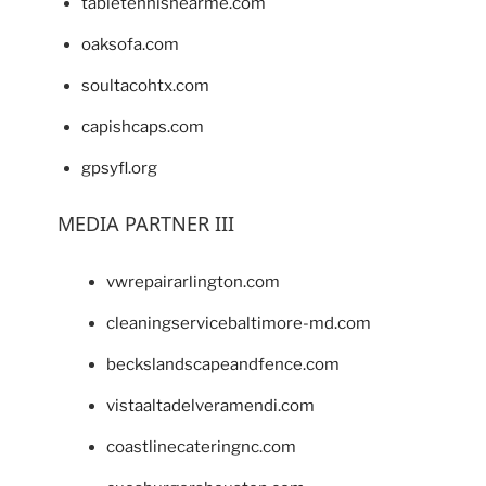
tabletennisnearme.com
oaksofa.com
soultacohtx.com
capishcaps.com
gpsyfl.org
MEDIA PARTNER III
vwrepairarlington.com
cleaningservicebaltimore-md.com
beckslandscapeandfence.com
vistaaltadelveramendi.com
coastlinecateringnc.com