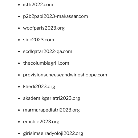
isth2022.com
p2b2pabi2023-makassar.com
wocfparis2023.org
sinc2023.com
scdlqatar2022-qa.com
thecolumbiagrill.com
provisionscheeseandwineshoppe.com
khedi2023.org
akademikgeriatri2023.org
marmarapediatri2023.org
emchie2023.org
girisimselradyoloji2022.org