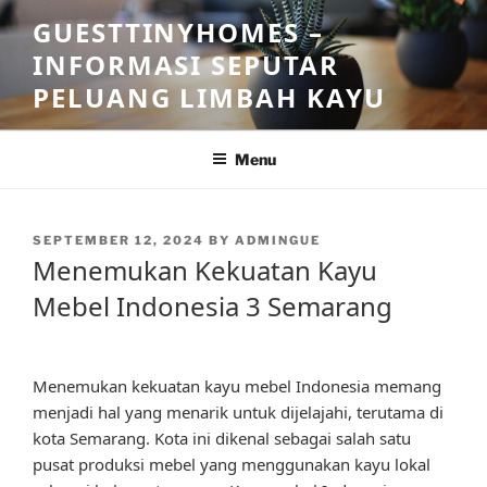
Skip
GUESTTINYHOMES –
to
INFORMASI SEPUTAR
content
PELUANG LIMBAH KAYU
Menu
POSTED
SEPTEMBER 12, 2024
BY
ADMINGUE
ON
Menemukan Kekuatan Kayu
Mebel Indonesia 3 Semarang
Menemukan kekuatan kayu mebel Indonesia memang
menjadi hal yang menarik untuk dijelajahi, terutama di
kota Semarang. Kota ini dikenal sebagai salah satu
pusat produksi mebel yang menggunakan kayu lokal