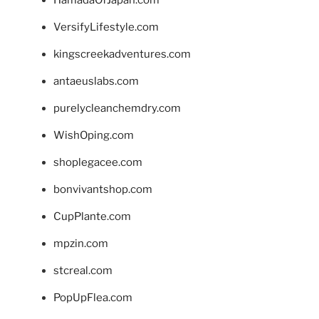
HamadaOfJapan.com
VersifyLifestyle.com
kingscreekadventures.com
antaeuslabs.com
purelycleanchemdry.com
WishOping.com
shoplegacee.com
bonvivantshop.com
CupPlante.com
mpzin.com
stcreal.com
PopUpFlea.com