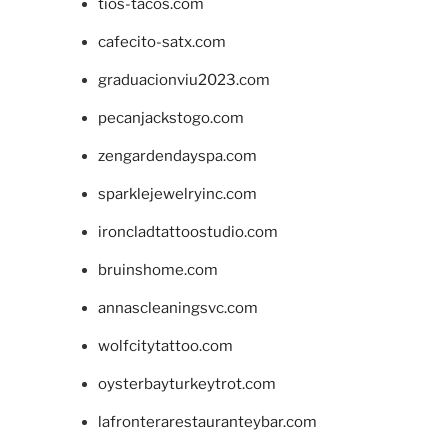
tios-tacos.com
cafecito-satx.com
graduacionviu2023.com
pecanjackstogo.com
zengardendayspa.com
sparklejewelryinc.com
ironcladtattoostudio.com
bruinshome.com
annascleaningsvc.com
wolfcitytattoo.com
oysterbayturkeytrot.com
lafronterarestauranteybar.com