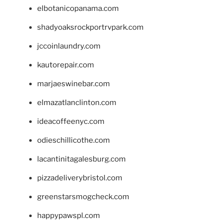
elbotanicopanama.com
shadyoaksrockportrvpark.com
jccoinlaundry.com
kautorepair.com
marjaeswinebar.com
elmazatlanclinton.com
ideacoffeenyc.com
odieschillicothe.com
lacantinitagalesburg.com
pizzadeliverybristol.com
greenstarsmogcheck.com
happypawspl.com