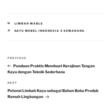
CATEGORIES
LIMBAH MABLE
TAGS
KAYU MEBEL INDONESIA 3 SEMARANG
Post
Previous
PREVIOUS
navigation
Post
Panduan Praktis Membuat Kerajinan Tangan
Kayu dengan Teknik Sederhana
Next
NEXT
Post
Potensi Limbah Kayu sebagai Bahan Baku Produk
Ramah Lingkungan