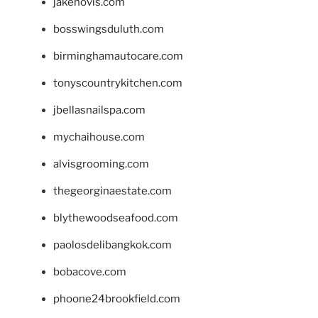
jakehovis.com
bosswingsduluth.com
birminghamautocare.com
tonyscountrykitchen.com
jbellasnailspa.com
mychaihouse.com
alvisgrooming.com
thegeorginaestate.com
blythewoodseafood.com
paolosdelibangkok.com
bobacove.com
phoone24brookfield.com