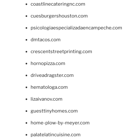
coastlinecateringnc.com
cuesburgershouston.com
psicologiaespecializadaencampeche.com
dmtacos.com
crescentstreetprinting.com
hornopizza.com
driveadragster.com
hematologa.com
lizaivanov.com
guesttinyhomes.com
home-plow-by-meyer.com
palatelatincuisine.com