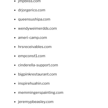
jmpbliss.com
drjorgerico.com
queensushipa.com
wendyweimerdds.com
ameri-camp.com
hrsreceivables.com
empconst1.com
cinderella-support.com
bigpinkrestaurant.com
inspirehuahin.com
memmingerspainting.com
jeremypbeasley.com