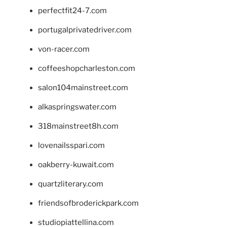
perfectfit24-7.com
portugalprivatedriver.com
von-racer.com
coffeeshopcharleston.com
salon104mainstreet.com
alkaspringswater.com
318mainstreet8h.com
lovenailsspari.com
oakberry-kuwait.com
quartzliterary.com
friendsofbroderickpark.com
studiopiattellina.com