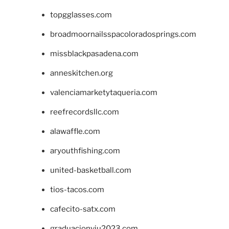
topgglasses.com
broadmoornailsspacoloradosprings.com
missblackpasadena.com
anneskitchen.org
valenciamarketytaqueria.com
reefrecordsllc.com
alawaffle.com
aryouthfishing.com
united-basketball.com
tios-tacos.com
cafecito-satx.com
graduacionviu2023.com