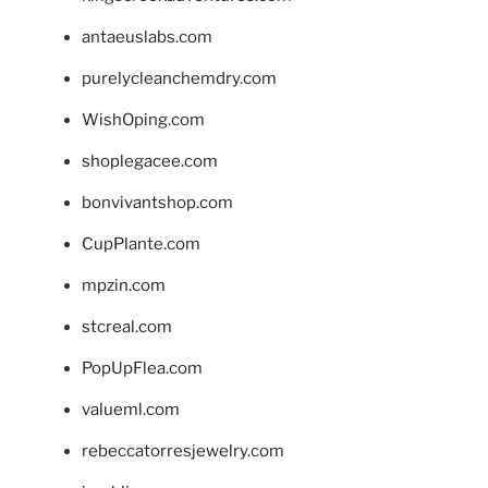
antaeuslabs.com
purelycleanchemdry.com
WishOping.com
shoplegacee.com
bonvivantshop.com
CupPlante.com
mpzin.com
stcreal.com
PopUpFlea.com
valueml.com
rebeccatorresjewelry.com