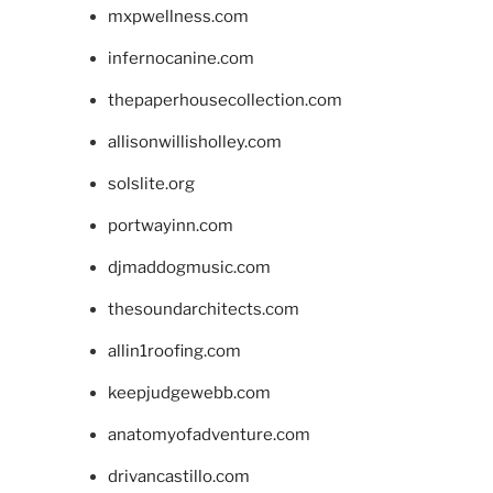
mxpwellness.com
infernocanine.com
thepaperhousecollection.com
allisonwillisholley.com
solslite.org
portwayinn.com
djmaddogmusic.com
thesoundarchitects.com
allin1roofing.com
keepjudgewebb.com
anatomyofadventure.com
drivancastillo.com