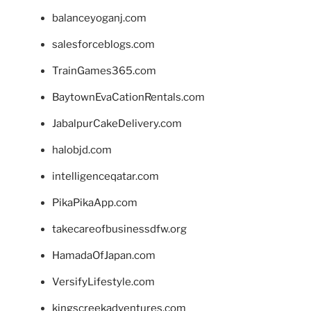
balanceyoganj.com
salesforceblogs.com
TrainGames365.com
BaytownEvaCationRentals.com
JabalpurCakeDelivery.com
halobjd.com
intelligenceqatar.com
PikaPikaApp.com
takecareofbusinessdfw.org
HamadaOfJapan.com
VersifyLifestyle.com
kingscreekadventures.com