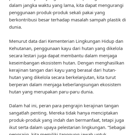
dalam jangka waktu yang lama, kita dapat mengurangi
penggunaan produk-produk sekali pakai yang
berkontribusi besar terhadap masalah sampah plastik di
dunia.
Menurut data dari Kementerian Lingkungan Hidup dan
Kehutanan, penggunaan kayu dari hutan yang dikelola
secara lestari juga dapat membantu dalam menjaga
keseimbangan ekosistem hutan. Dengan menghasilkan
kerajinan tangan dari kayu yang berasal dari hutan-
hutan yang dikelola secara berkelanjutan, kita turut
berperan dalam menjaga keberlangsungan ekosistem
hutan yang merupakan paru-paru dunia.
Dalam hal ini, peran para pengrajin kerajinan tangan
sangatlah penting. Mereka tidak hanya menciptakan
produk-produk yang indah dan bermanfaat, tetapi juga
ikut serta dalam upaya pelestarian lingkungan. “Sebagai
pengrajin, kita memiliki tanggung jawab untuk