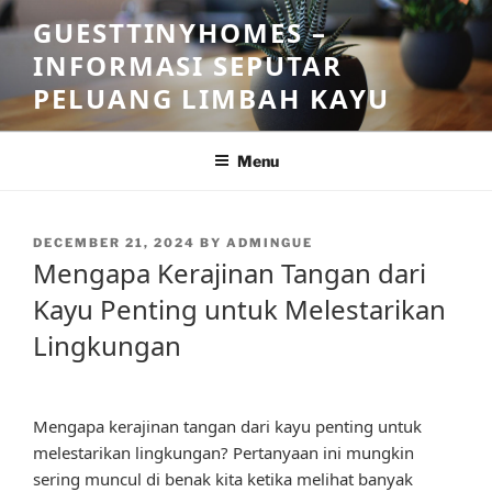
Skip
GUESTTINYHOMES –
to
INFORMASI SEPUTAR
content
PELUANG LIMBAH KAYU
Menu
POSTED
DECEMBER 21, 2024
BY
ADMINGUE
ON
Mengapa Kerajinan Tangan dari
Kayu Penting untuk Melestarikan
Lingkungan
Mengapa kerajinan tangan dari kayu penting untuk
melestarikan lingkungan? Pertanyaan ini mungkin
sering muncul di benak kita ketika melihat banyak