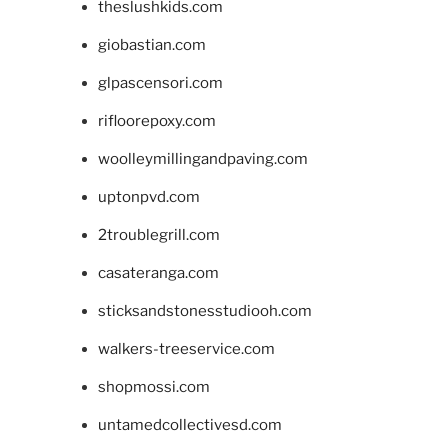
theslushkids.com
giobastian.com
glpascensori.com
rifloorepoxy.com
woolleymillingandpaving.com
uptonpvd.com
2troublegrill.com
casateranga.com
sticksandstonesstudiooh.com
walkers-treeservice.com
shopmossi.com
untamedcollectivesd.com