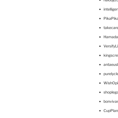
intellig
PikaPik
takecar
Hamada
VersifyL
kingscr
antaeus
purelyc
WishOp
shopleg
bonviva
CupPlan