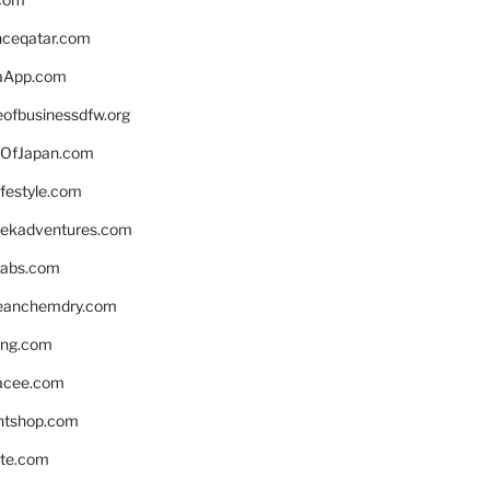
enceqatar.com
aApp.com
eofbusinessdfw.org
OfJapan.com
ifestyle.com
eekadventures.com
labs.com
leanchemdry.com
ing.com
acee.com
ntshop.com
te.com