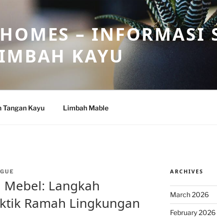
HOMES – INFORMASI 
LIMBAH KAYU
n Tangan Kayu
Limbah Mable
ARCHIVES
GUE
 Mebel: Langkah
March 2026
aktik Ramah Lingkungan
February 2026