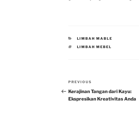
CATEGORIES
LIMBAH MABLE
TAGS
LIMBAH MEBEL
Post
Previous
PREVIOUS
navigation
Post
Kerajinan Tangan dari Kayu:
Ekspresikan Kreativitas Anda