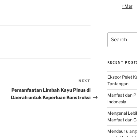
« Mar
Search
for:
RECENT POST
Ekspor Pelet K
NEXT
Next
Tantangan
Post
Pemanfaatan Limbah Kayu Pinus di
Manfaat dan P
Daerah untuk Keperluan Konstruksi
Indonesia
Mengenal Lebih
Manfaat dan C
Mendaur ulang