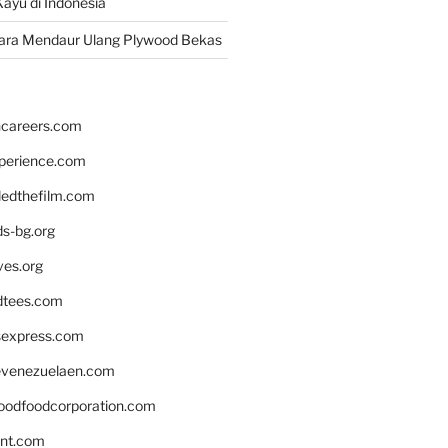
ayu di Indonesia
ara Mendaur Ulang Plywood Bekas
hcareers.com
xperience.com
edthefilm.com
ds-bg.org
ves.org
tees.com
rsexpress.com
venezuelaen.com
oodfoodcorporation.com
nnt.com