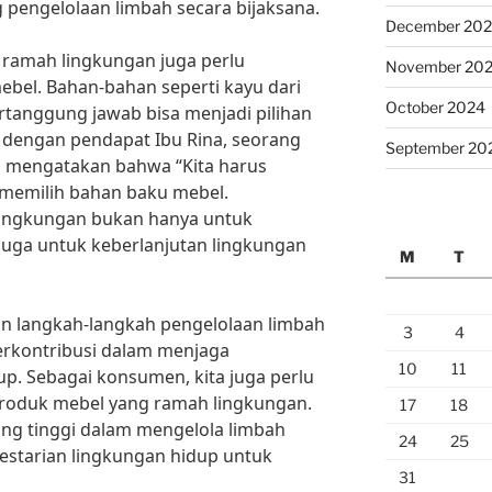
pengelolaan limbah secara bijaksana.
December 20
 ramah lingkungan juga perlu
November 20
ebel. Bahan-bahan seperti kayu dari
October 2024
ertanggung jawab bisa menjadi pilihan
lan dengan pendapat Ibu Rina, seorang
September 20
g mengatakan bahwa “Kita harus
 memilih bahan baku mebel.
ingkungan bukan hanya untuk
i juga untuk keberlanjutan lingkungan
M
T
 langkah-langkah pengelolaan limbah
3
4
berkontribusi dalam menjaga
10
11
up. Sebagai konsumen, kita juga perlu
 produk mebel yang ramah lingkungan.
17
18
g tinggi dalam mengelola limbah
24
25
lestarian lingkungan hidup untuk
31