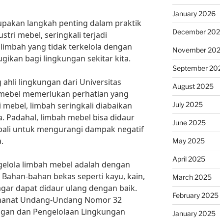
January 2026
pakan langkah penting dalam praktik
December 20
tri mebel, seringkali terjadi
imbah yang tidak terkelola dengan
November 20
ugikan bagi lingkungan sekitar kita.
September 20
ahli lingkungan dari Universitas
August 2025
 mebel memerlukan perhatian yang
July 2025
i mebel, limbah seringkali diabaikan
. Padahal, limbah mebel bisa didaur
June 2025
ali untuk mengurangi dampak negatif
.
May 2025
April 2025
elola limbah mebel adalah dengan
Bahan-bahan bekas seperti kayu, kain,
March 2025
agar dapat didaur ulang dengan baik.
February 2025
 amanat Undang-Undang Nomor 32
ngan dan Pengelolaan Lingkungan
January 2025