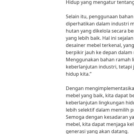
Hidup yang mengatur tentang 
Selain itu, penggunaan bahan
diperhatikan dalam industri m
hutan yang dikelola secara b
yang lebih baik. Hal ini seja
desainer mebel terkenal, yan
berpikir jauh ke depan dalam
Menggunakan bahan ramah l
keberlanjutan industri, tetap
hidup kita.”
Dengan mengimplementasikan
mebel yang baik, kita dapat 
keberlanjutan lingkungan hid
lebih selektif dalam memilih
Semoga dengan kesadaran yan
mebel, kita dapat menjaga ke
generasi yang akan datang.