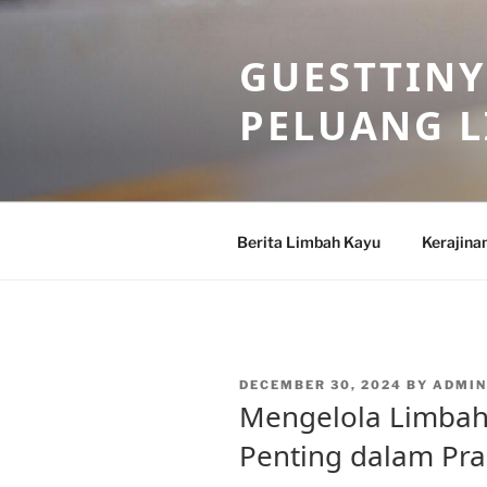
Skip
to
GUESTTINY
content
PELUANG 
Berita Limbah Kayu
Kerajina
POSTED
DECEMBER 30, 2024
BY
ADMIN
ON
Mengelola Limbah
Penting dalam Pr