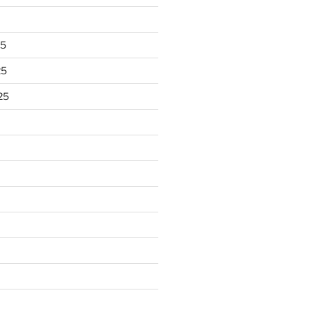
25
25
25