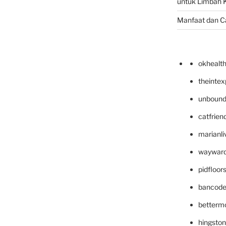
untuk Limbah K
Manfaat dan C
okhealt
theinte
unbound
catfrien
marianli
wayward
pidfloo
bancode
betterm
hingsto