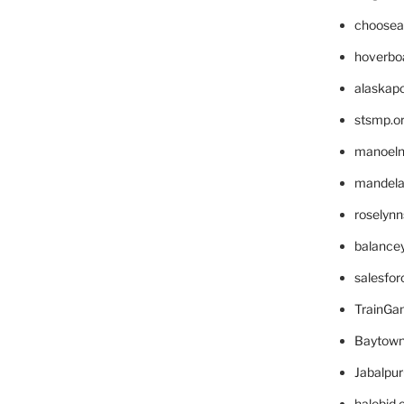
choosea
hoverbo
alaskapo
stsmp.o
manoel
mandelae
roselyn
balance
salesfo
TrainG
Baytown
Jabalpu
halobjd