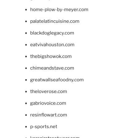
home-plow-by-meyer.com
palatelatincuisine.com
blackdoglegacy.com
eatvivahouston.com
thebigshowok.com
chimeandstave.com
greatwallseafoodny.com
theloverose.com
gabriovoice.com
resinflowart.com
p-sports.net