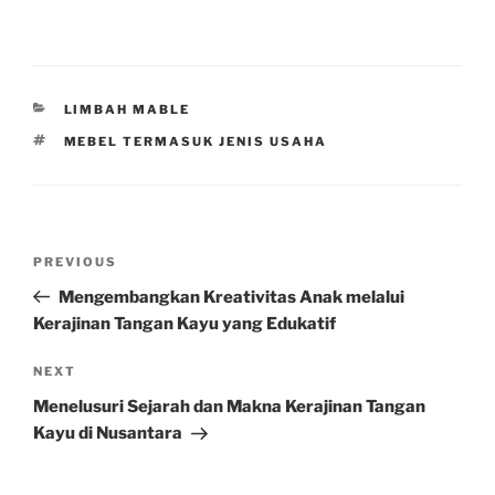
CATEGORIES
LIMBAH MABLE
TAGS
MEBEL TERMASUK JENIS USAHA
Post
Previous
PREVIOUS
navigation
Post
Mengembangkan Kreativitas Anak melalui
Kerajinan Tangan Kayu yang Edukatif
Next
NEXT
Post
Menelusuri Sejarah dan Makna Kerajinan Tangan
Kayu di Nusantara