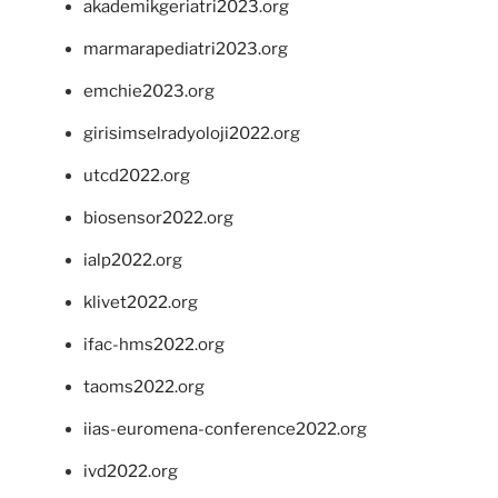
akademikgeriatri2023.org
marmarapediatri2023.org
emchie2023.org
girisimselradyoloji2022.org
utcd2022.org
biosensor2022.org
ialp2022.org
klivet2022.org
ifac-hms2022.org
taoms2022.org
iias-euromena-conference2022.org
ivd2022.org