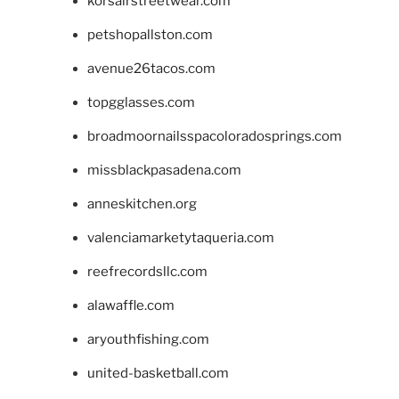
korsairstreetwear.com
petshopallston.com
avenue26tacos.com
topgglasses.com
broadmoornailsspacoloradosprings.com
missblackpasadena.com
anneskitchen.org
valenciamarketytaqueria.com
reefrecordsllc.com
alawaffle.com
aryouthfishing.com
united-basketball.com