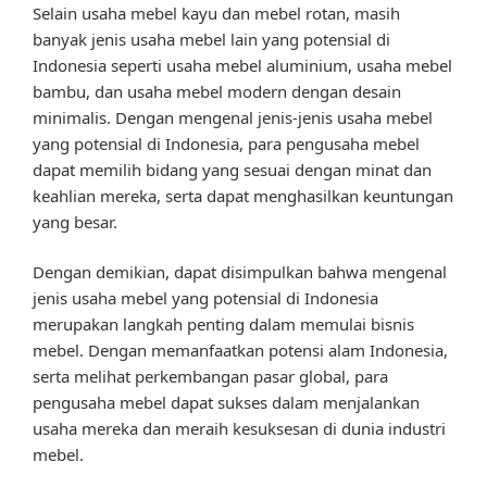
Selain usaha mebel kayu dan mebel rotan, masih
banyak jenis usaha mebel lain yang potensial di
Indonesia seperti usaha mebel aluminium, usaha mebel
bambu, dan usaha mebel modern dengan desain
minimalis. Dengan mengenal jenis-jenis usaha mebel
yang potensial di Indonesia, para pengusaha mebel
dapat memilih bidang yang sesuai dengan minat dan
keahlian mereka, serta dapat menghasilkan keuntungan
yang besar.
Dengan demikian, dapat disimpulkan bahwa mengenal
jenis usaha mebel yang potensial di Indonesia
merupakan langkah penting dalam memulai bisnis
mebel. Dengan memanfaatkan potensi alam Indonesia,
serta melihat perkembangan pasar global, para
pengusaha mebel dapat sukses dalam menjalankan
usaha mereka dan meraih kesuksesan di dunia industri
mebel.