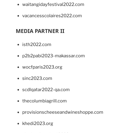
waitangidayfestival2022.com
vacancesscolaires2022.com
MEDIA PARTNER II
isth2022.com
p2b2pabi2023-makassar.com
wocfparis2023.org
sinc2023.com
scdlqatar2022-qa.com
thecolumbiagrill.com
provisionscheeseandwineshoppe.com
khedi2023.org