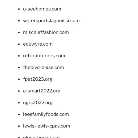
u-seehomes.com
watersportslagonissi.com
mischieffashion.com
eduwyre.com
retro-interiors.com
theblvd-boise.com
fpet2023.org
e-smart2022.org
ngrc2022.org
leesfamilyfoods.com
lewis-lewis-cpas.com
eleontennis.com