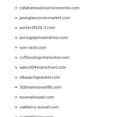
callahansautoservicecenter.com
georgiascornermarket.com
perfectfit24-7.com
portugalprivatedriver.com
von-racer.com
coffeeshopcharleston.com
salon104mainstreet.com
alkaspringswater.com
318mainstreet8h.com
lovenailsspari.com
oakberry-kuwait.com