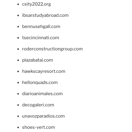
csity2022.org
ibsarstudyabroad.com
bennusehgall.com
tsecincinnati.com
roderconstructiongroup.com
plazabatai.com
hawkscayresort.com
hellonquads.com
diarioanimales.com
decogaleri.com
unavozparadios.com
shoes-vert.com