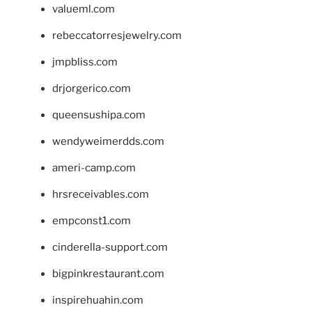
valueml.com
rebeccatorresjewelry.com
jmpbliss.com
drjorgerico.com
queensushipa.com
wendyweimerdds.com
ameri-camp.com
hrsreceivables.com
empconst1.com
cinderella-support.com
bigpinkrestaurant.com
inspirehuahin.com