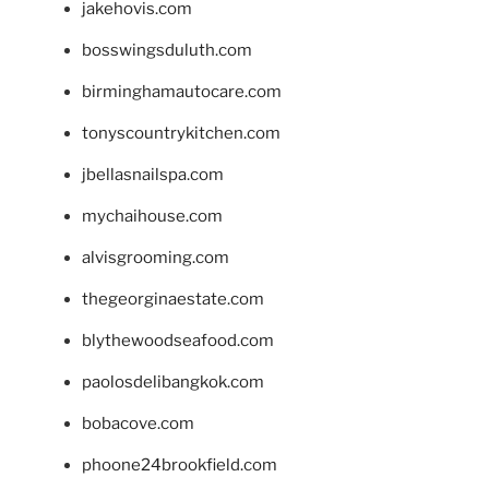
jakehovis.com
bosswingsduluth.com
birminghamautocare.com
tonyscountrykitchen.com
jbellasnailspa.com
mychaihouse.com
alvisgrooming.com
thegeorginaestate.com
blythewoodseafood.com
paolosdelibangkok.com
bobacove.com
phoone24brookfield.com