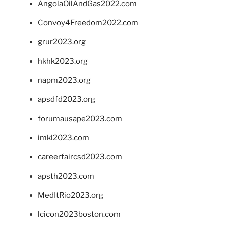
AngolaOilAndGas2022.com
Convoy4Freedom2022.com
grur2023.org
hkhk2023.org
napm2023.org
apsdfd2023.org
forumausape2023.com
imkl2023.com
careerfaircsd2023.com
apsth2023.com
MedItRio2023.org
lcicon2023boston.com