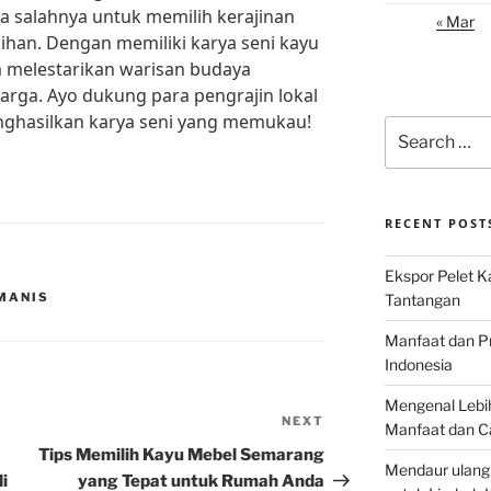
ada salahnya untuk memilih kerajinan
« Mar
lihan. Dengan memiliki karya seni kayu
m melestarikan warisan budaya
arga. Ayo dukung para pengrajin lokal
nghasilkan karya seni yang memukau!
Search
for:
RECENT POST
Ekspor Pelet K
MANIS
Tantangan
Manfaat dan P
Indonesia
Mengenal Lebih
NEXT
Next
Manfaat dan C
Post
Tips Memilih Kayu Mebel Semarang
Mendaur ulang
i
yang Tepat untuk Rumah Anda