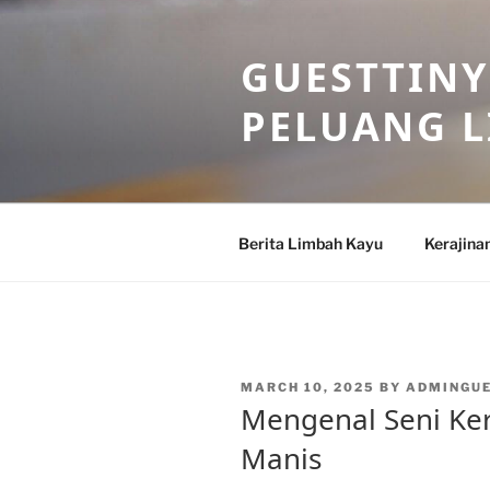
Skip
to
GUESTTINY
content
PELUANG 
Berita Limbah Kayu
Kerajina
POSTED
MARCH 10, 2025
BY
ADMINGU
ON
Mengenal Seni Ke
Manis