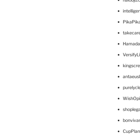
intellig
PikaPik
takecar
Hamada
VersifyL
kingscr
antaeus
purelyc
WishOp
shopleg
bonviva
CupPlan