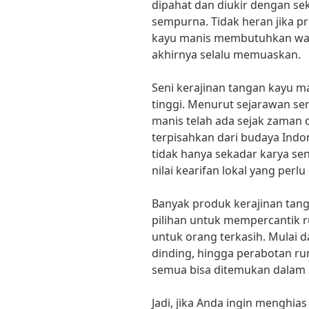
dipahat dan diukir dengan s
sempurna. Tidak heran jika p
kayu manis membutuhkan wak
akhirnya selalu memuaskan.
Seni kerajinan tangan kayu man
tinggi. Menurut sejarawan sen
manis telah ada sejak zaman 
terpisahkan dari budaya Indo
tidak hanya sekadar karya seni
nilai kearifan lokal yang perlu
Banyak produk kerajinan tang
pilihan untuk mempercantik r
untuk orang terkasih. Mulai d
dinding, hingga perabotan ru
semua bisa ditemukan dalam s
Jadi, jika Anda ingin menghi