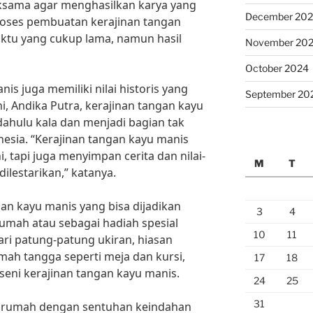
eksama agar menghasilkan karya yang
December 20
roses pembuatan kerajinan tangan
tu yang cukup lama, namun hasil
November 20
October 2024
is juga memiliki nilai historis yang
September 20
i, Andika Putra, kerajinan tangan kayu
dahulu kala dan menjadi bagian tak
nesia. “Kerajinan tangan kayu manis
, tapi juga menyimpan cerita dan nilai-
M
T
 dilestarikan,” katanya.
an kayu manis yang bisa dijadikan
3
4
umah atau sebagai hadiah spesial
10
11
ari patung-patung ukiran, hiasan
mah tangga seperti meja dan kursi,
17
18
eni kerajinan tangan kayu manis.
24
25
31
as rumah dengan sentuhan keindahan