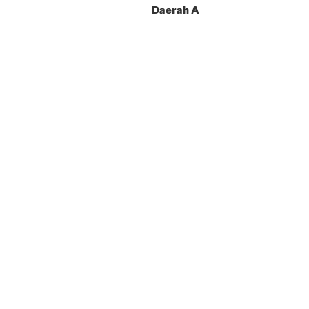
Daerah A