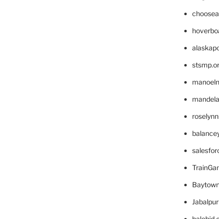
choosea
hoverbo
alaskapo
stsmp.o
manoel
mandelae
roselyn
balance
salesfo
TrainG
Baytown
Jabalpu
halobjd