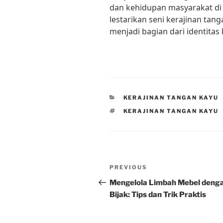
dan kehidupan masyarakat di I
lestarikan seni kerajinan tang
menjadi bagian dari identitas
CATEGORIES
KERAJINAN TANGAN KAYU
TAGS
KERAJINAN TANGAN KAYU
Post
Previous
PREVIOUS
navigation
Post
Mengelola Limbah Mebel deng
Bijak: Tips dan Trik Praktis