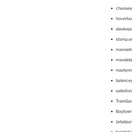
choosea
hoverbo
alaskapo
stsmp.o
manoel
mandelae
roselyn
balance
salesfo
TrainG
Baytown
Jabalpu
halobjd