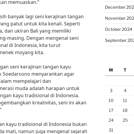
 akan memuaskan.”
December 20
sih banyak lagi seni kerajinan tangan
November 20
yang patut untuk kita kenali. Seperti
October 2024
a, dan ukiran Bali yang memiliki
ing-masing. Dengan mengenal seni
September 20
nal di Indonesia, kita turut
 nenek moyang kita.
an seni kerajinan tangan kayu
M
T
pak Soedarsono menyarankan agar
 dalam mempelajari dan
nerasi muda adalah harapan untuk
3
4
ngan kayu tradisional di Indonesia.
10
11
gembangkan kreativitas, seni ini akan
”
17
18
24
25
n kayu tradisional di Indonesia bukan
31
a mati, namun juga mengenal sejarah