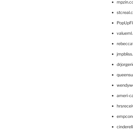
mpzin.c
stcreal.
PopUpFl
valueml
rebecca
jmpblis
drjorger
queensu
wendyw
ameri-
hrsrece
empcon
cinderel