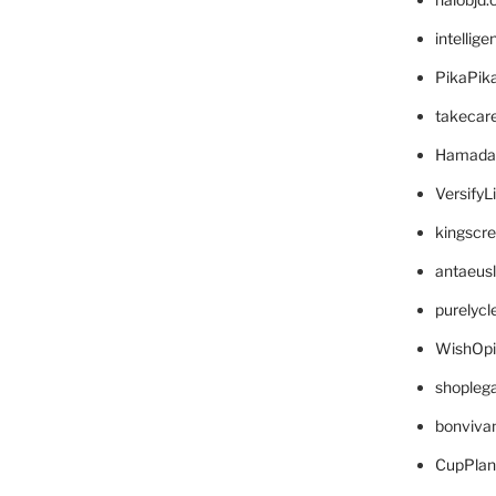
intellig
PikaPik
takecar
Hamada
VersifyL
kingscr
antaeus
purelyc
WishOp
shopleg
bonviva
CupPlan