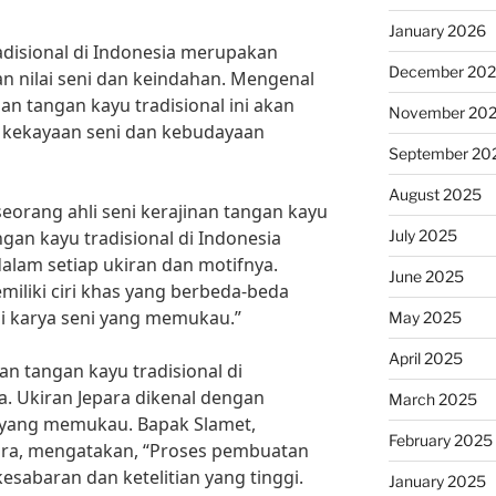
January 2026
adisional di Indonesia merupakan
December 20
n nilai seni dan keindahan. Mengenal
nan tangan kayu tradisional ini akan
November 20
 kekayaan seni dan kebudayaan
September 20
August 2025
orang ahli seni kerajinan tangan kayu
July 2025
angan kayu tradisional di Indonesia
dalam setiap ukiran dan motifnya.
June 2025
miliki ciri khas yang berbeda-beda
 karya seni yang memukau.”
May 2025
April 2025
an tangan kayu tradisional di
a. Ukiran Jepara dikenal dengan
March 2025
 yang memukau. Bapak Slamet,
February 2025
para, mengatakan, “Proses pembuatan
sabaran dan ketelitian yang tinggi.
January 2025