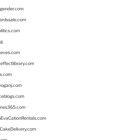
gender.com
ardssale.com
litics.com
rg
neves.com
ffectlibrary.com
ns.com
yoganj.com
rceblogs.com
ames365.com
EvaCationRentals.com
rCakeDelivery.com
.com