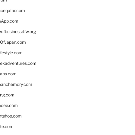
enceqatar.com
aApp.com
eofbusinessdfw.org
OfJapan.com
ifestyle.com
eekadventures.com
labs.com
leanchemdry.com
ing.com
acee.com
ntshop.com
te.com