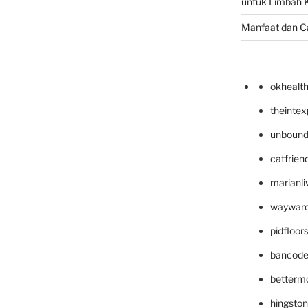
untuk Limbah K
Manfaat dan C
okhealt
theinte
unbound
catfrien
marianli
wayward
pidfloo
bancode
betterm
hingsto