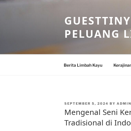
Skip
to
GUESTTINY
content
PELUANG 
Berita Limbah Kayu
Kerajina
POSTED
SEPTEMBER 5, 2024
BY
ADMI
ON
Mengenal Seni Ke
Tradisional di Ind