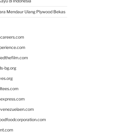
ayu di Indonesia
ara Mendaur Ulang Plywood Bekas
hcareers.com
xperience.com
edthefilm.com
ds-bg.org
ves.org
tees.com
rsexpress.com
venezuelaen.com
oodfoodcorporation.com
nnt.com