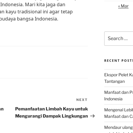
ndonesia. Mari kita jaga dan
« Mar
an kayu tradisional ini agar tetap
 budaya bangsa Indonesia.
Search
for:
RECENT POST
Ekspor Pelet K
Tantangan
Manfaat dan P
Indonesia
NEXT
Next
Post
an
Pemanfaatan Limbah Kayu untuk
Mengenal Lebih
Mengurangi Dampak Lingkungan
Manfaat dan C
Mendaur ulang