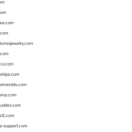
om
com
ea.com
.com
torresjewelry.com
s.com
ico.com
shipa.com
eimerdds.com
camp.com
ivables.com
st1.com
la-support.com