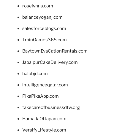
roselynns.com
balanceyoganj.com
salesforceblogs.com
TrainGames365.com
BaytownEvaCationRentals.com
JabalpurCakeDelivery.com
halobjd.com
intelligenceqatar.com
PikaPikaApp.com
takecareofbusinessdfw.org
HamadaOfJapan.com
VersifyLifestyle.com