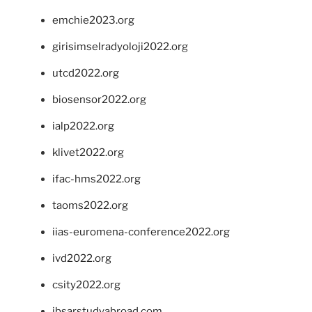
emchie2023.org
girisimselradyoloji2022.org
utcd2022.org
biosensor2022.org
ialp2022.org
klivet2022.org
ifac-hms2022.org
taoms2022.org
iias-euromena-conference2022.org
ivd2022.org
csity2022.org
ibsarstudyabroad.com