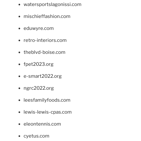
watersportslagonissi.com
mischieffashion.com
eduwyre.com
retro-interiors.com
theblvd-boise.com
fpet2023.org
e-smart2022.org
ngrc2022.org
leesfamilyfoods.com
lewis-lewis-cpas.com
eleontennis.com
cyetus.com