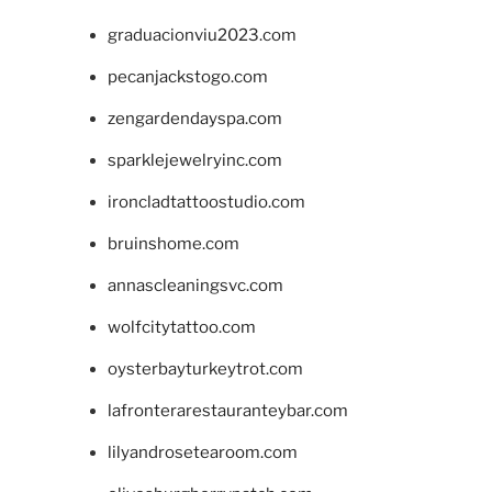
graduacionviu2023.com
pecanjackstogo.com
zengardendayspa.com
sparklejewelryinc.com
ironcladtattoostudio.com
bruinshome.com
annascleaningsvc.com
wolfcitytattoo.com
oysterbayturkeytrot.com
lafronterarestauranteybar.com
lilyandrosetearoom.com