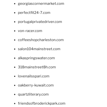
georgiascornermarket.com
perfectfit24-7.com
portugalprivatedriver.com
von-racer.com
coffeeshopcharleston.com
salon104mainstreet.com
alkaspringswater.com
318mainstreet8h.com
lovenailsspari.com
oakberry-kuwait.com
quartzliterary.com
friendsofbroderickpark.com