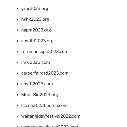
grur2023.org
hkhk2023.org
napm2023.org
apsdfd2023.org
forumausape2023.com
imkl2023.com
careerfaircsd2023.com
apsth2023.com
MedItRio2023.org
lcicon2023boston.com
waitangidayfestival2022.com