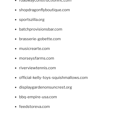
roadwayconstructioninc.com
shopdragonflyboutique.com
sportszilla.org
batchprovisionsbar.com
brasserie-gobette.com
musicrearte.com
morseysfarms.com
riverviewtennis.com
official-kelly-toys-squishmallows.com
displaygardenonsuncrest.org
bbq-empire-usa.com
feedstoreva.com