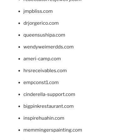
jmpbliss.com
drjorgerico.com
queensushipa.com
wendyweimerdds.com
ameri-camp.com
hrsreceivables.com
empconst1.com
cinderella-support.com
bigpinkrestaurant.com
inspirehuahin.com
memmingerspainting.com