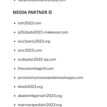
vacancesscolaires2022.com
MEDIA PARTNER II
isth2022.com
p2b2pabi2023-makassar.com
wocfparis2023.org
sinc2023.com
scdlqatar2022-qa.com
thecolumbiagrill.com
provisionscheeseandwineshoppe.com
khedi2023.org
akademikgeriatri2023.org
marmarapediatri2023.org