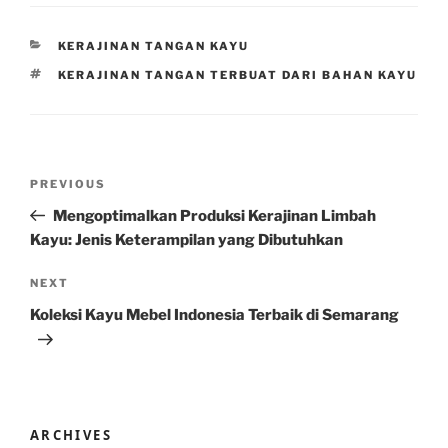
CATEGORIES
KERAJINAN TANGAN KAYU
TAGS
KERAJINAN TANGAN TERBUAT DARI BAHAN KAYU
Post
Previous
PREVIOUS
navigation
Post
Mengoptimalkan Produksi Kerajinan Limbah
Kayu: Jenis Keterampilan yang Dibutuhkan
Next
NEXT
Post
Koleksi Kayu Mebel Indonesia Terbaik di Semarang
ARCHIVES