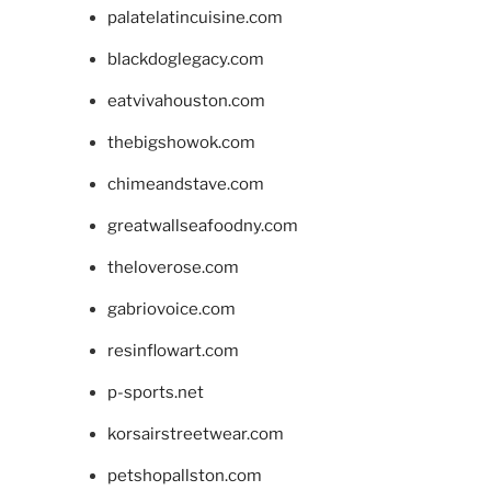
palatelatincuisine.com
blackdoglegacy.com
eatvivahouston.com
thebigshowok.com
chimeandstave.com
greatwallseafoodny.com
theloverose.com
gabriovoice.com
resinflowart.com
p-sports.net
korsairstreetwear.com
petshopallston.com