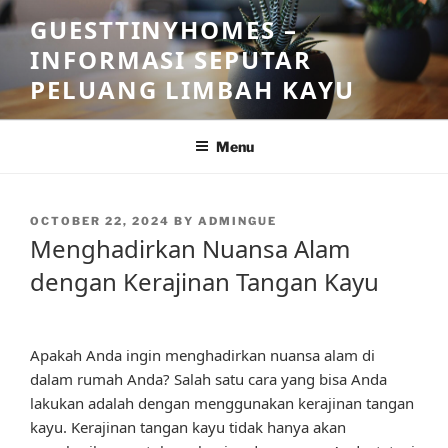
Skip
GUESTTINYHOMES –
to
INFORMASI SEPUTAR
content
PELUANG LIMBAH KAYU
Menu
POSTED
OCTOBER 22, 2024
BY
ADMINGUE
ON
Menghadirkan Nuansa Alam
dengan Kerajinan Tangan Kayu
Apakah Anda ingin menghadirkan nuansa alam di
dalam rumah Anda? Salah satu cara yang bisa Anda
lakukan adalah dengan menggunakan kerajinan tangan
kayu. Kerajinan tangan kayu tidak hanya akan