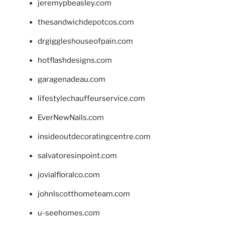
jeremypbeasley.com
thesandwichdepotcos.com
drgiggleshouseofpain.com
hotflashdesigns.com
garagenadeau.com
lifestylechauffeurservice.com
EverNewNails.com
insideoutdecoratingcentre.com
salvatoresinpoint.com
jovialfloralco.com
johnlscotthometeam.com
u-seehomes.com