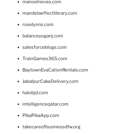
manoelneves.com
mandelaeffectlibrary.com
roselynns.com
balanceyoganj.com
salesforceblogs.com
TrainGames365.com
BaytownEvaCationRentals.com
JabalpurCakeDelivery.com
halobjd.com
intelligenceqatar.com
PikaPikaApp.com
takecareofbusinessdfw.org