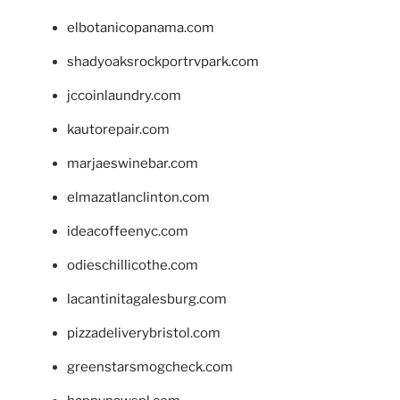
elbotanicopanama.com
shadyoaksrockportrvpark.com
jccoinlaundry.com
kautorepair.com
marjaeswinebar.com
elmazatlanclinton.com
ideacoffeenyc.com
odieschillicothe.com
lacantinitagalesburg.com
pizzadeliverybristol.com
greenstarsmogcheck.com