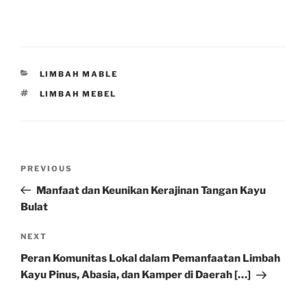
CATEGORIES
LIMBAH MABLE
TAGS
LIMBAH MEBEL
Post
Previous
PREVIOUS
navigation
Post
Manfaat dan Keunikan Kerajinan Tangan Kayu
Bulat
Next
NEXT
Post
Peran Komunitas Lokal dalam Pemanfaatan Limbah
Kayu Pinus, Abasia, dan Kamper di Daerah […]