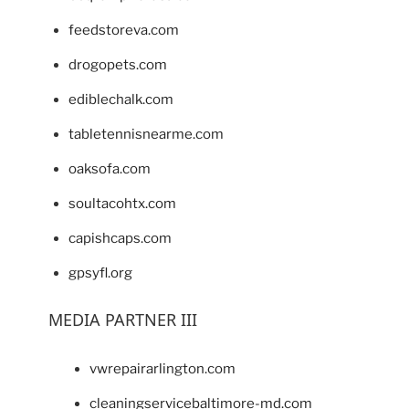
feedstoreva.com
drogopets.com
ediblechalk.com
tabletennisnearme.com
oaksofa.com
soultacohtx.com
capishcaps.com
gpsyfl.org
MEDIA PARTNER III
vwrepairarlington.com
cleaningservicebaltimore-md.com