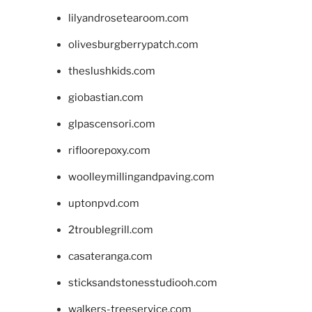
lilyandrosetearoom.com
olivesburgberrypatch.com
theslushkids.com
giobastian.com
glpascensori.com
rifloorepoxy.com
woolleymillingandpaving.com
uptonpvd.com
2troublegrill.com
casateranga.com
sticksandstonesstudiooh.com
walkers-treeservice.com