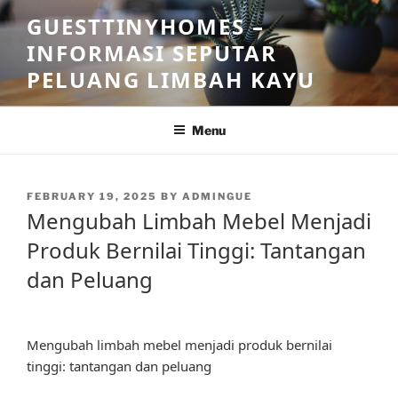
Skip
GUESTTINYHOMES –
to
INFORMASI SEPUTAR
content
PELUANG LIMBAH KAYU
Menu
POSTED
FEBRUARY 19, 2025
BY
ADMINGUE
ON
Mengubah Limbah Mebel Menjadi
Produk Bernilai Tinggi: Tantangan
dan Peluang
Mengubah limbah mebel menjadi produk bernilai
tinggi: tantangan dan peluang