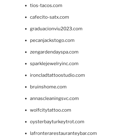
tios-tacos.com
cafecito-satx.com
graduacionviu2023.com
pecanjackstogo.com
zengardendayspa.com
sparklejewelryinc.com
ironcladtattoostudio.com
bruinshome.com
annascleaningsvc.com
wolfcitytattoo.com
oysterbayturkeytrot.com
lafronterarestauranteybar.com