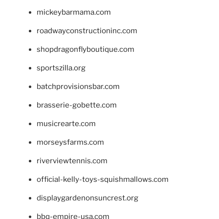
mickeybarmama.com
roadwayconstructioninc.com
shopdragonflyboutique.com
sportszilla.org
batchprovisionsbar.com
brasserie-gobette.com
musicrearte.com
morseysfarms.com
riverviewtennis.com
official-kelly-toys-squishmallows.com
displaygardenonsuncrest.org
bbq-empire-usa.com