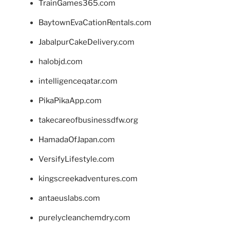
TrainGames365.com
BaytownEvaCationRentals.com
JabalpurCakeDelivery.com
halobjd.com
intelligenceqatar.com
PikaPikaApp.com
takecareofbusinessdfw.org
HamadaOfJapan.com
VersifyLifestyle.com
kingscreekadventures.com
antaeuslabs.com
purelycleanchemdry.com