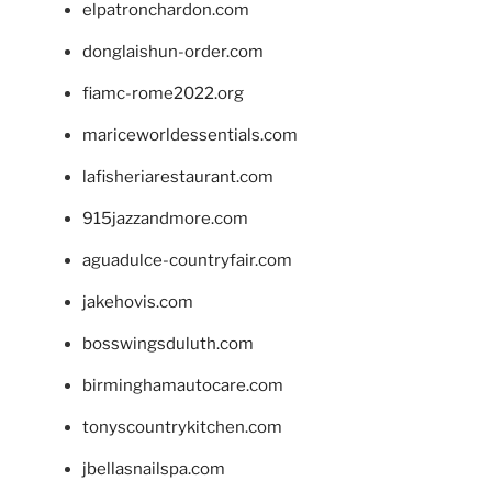
elpatronchardon.com
donglaishun-order.com
fiamc-rome2022.org
mariceworldessentials.com
lafisheriarestaurant.com
915jazzandmore.com
aguadulce-countryfair.com
jakehovis.com
bosswingsduluth.com
birminghamautocare.com
tonyscountrykitchen.com
jbellasnailspa.com