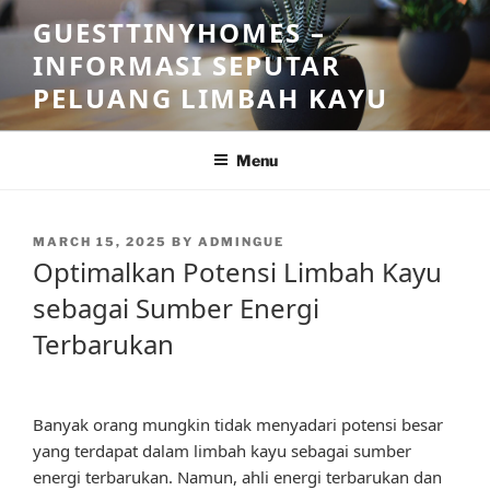
Skip
GUESTTINYHOMES –
to
INFORMASI SEPUTAR
content
PELUANG LIMBAH KAYU
Menu
POSTED
MARCH 15, 2025
BY
ADMINGUE
ON
Optimalkan Potensi Limbah Kayu
sebagai Sumber Energi
Terbarukan
Banyak orang mungkin tidak menyadari potensi besar
yang terdapat dalam limbah kayu sebagai sumber
energi terbarukan. Namun, ahli energi terbarukan dan