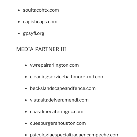
soultacohtx.com
capishcaps.com
gpsyfl.org
MEDIA PARTNER III
vwrepairarlington.com
cleaningservicebaltimore-md.com
beckslandscapeandfence.com
vistaaltadelveramendi.com
coastlinecateringnc.com
cuesburgershouston.com
psicologiaespecializadaencampeche.com