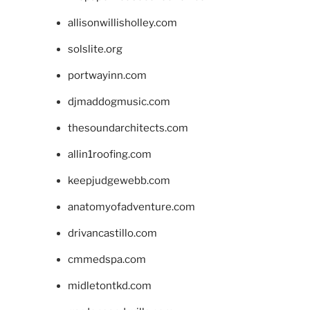
allisonwillisholley.com
solslite.org
portwayinn.com
djmaddogmusic.com
thesoundarchitects.com
allin1roofing.com
keepjudgewebb.com
anatomyofadventure.com
drivancastillo.com
cmmedspa.com
midletontkd.com