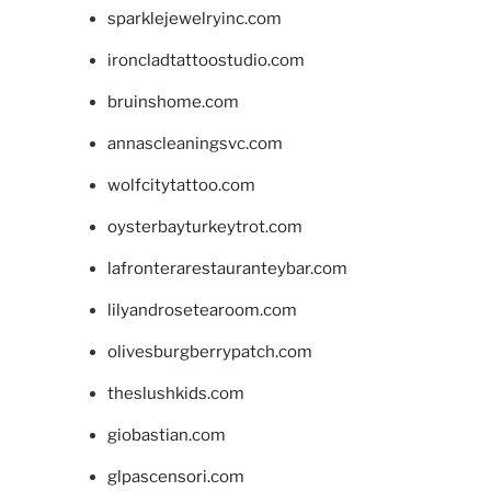
sparklejewelryinc.com
ironcladtattoostudio.com
bruinshome.com
annascleaningsvc.com
wolfcitytattoo.com
oysterbayturkeytrot.com
lafronterarestauranteybar.com
lilyandrosetearoom.com
olivesburgberrypatch.com
theslushkids.com
giobastian.com
glpascensori.com