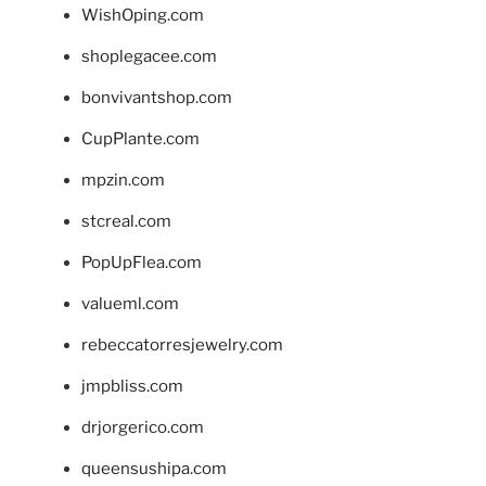
WishOping.com
shoplegacee.com
bonvivantshop.com
CupPlante.com
mpzin.com
stcreal.com
PopUpFlea.com
valueml.com
rebeccatorresjewelry.com
jmpbliss.com
drjorgerico.com
queensushipa.com