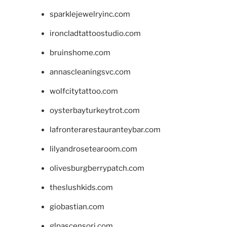
sparklejewelryinc.com
ironcladtattoostudio.com
bruinshome.com
annascleaningsvc.com
wolfcitytattoo.com
oysterbayturkeytrot.com
lafronterarestauranteybar.com
lilyandrosetearoom.com
olivesburgberrypatch.com
theslushkids.com
giobastian.com
glpascensori.com