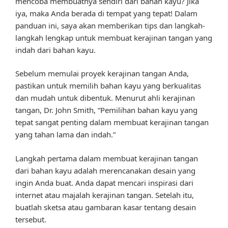
mencoba membuatnya sendiri dari bahan kayu? Jika
iya, maka Anda berada di tempat yang tepat! Dalam
panduan ini, saya akan memberikan tips dan langkah-
langkah lengkap untuk membuat kerajinan tangan yang
indah dari bahan kayu.
Sebelum memulai proyek kerajinan tangan Anda,
pastikan untuk memilih bahan kayu yang berkualitas
dan mudah untuk dibentuk. Menurut ahli kerajinan
tangan, Dr. John Smith, “Pemilihan bahan kayu yang
tepat sangat penting dalam membuat kerajinan tangan
yang tahan lama dan indah.”
Langkah pertama dalam membuat kerajinan tangan
dari bahan kayu adalah merencanakan desain yang
ingin Anda buat. Anda dapat mencari inspirasi dari
internet atau majalah kerajinan tangan. Setelah itu,
buatlah sketsa atau gambaran kasar tentang desain
tersebut.