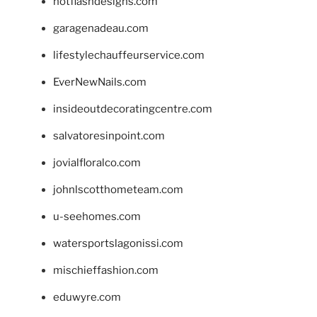
hotflashdesigns.com
garagenadeau.com
lifestylechauffeurservice.com
EverNewNails.com
insideoutdecoratingcentre.com
salvatoresinpoint.com
jovialfloralco.com
johnlscotthometeam.com
u-seehomes.com
watersportslagonissi.com
mischieffashion.com
eduwyre.com