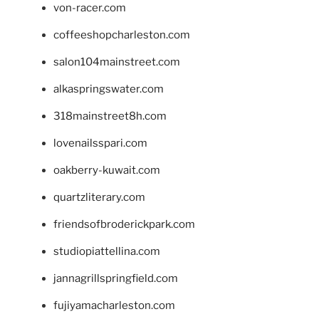
von-racer.com
coffeeshopcharleston.com
salon104mainstreet.com
alkaspringswater.com
318mainstreet8h.com
lovenailsspari.com
oakberry-kuwait.com
quartzliterary.com
friendsofbroderickpark.com
studiopiattellina.com
jannagrillspringfield.com
fujiyamacharleston.com