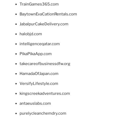
TrainGames365.com
BaytownEvaCationRentals.com
JabalpurCakeDelivery.com
halobjd.com
intelligenceqatar.com
PikaPikaApp.com
takecareofbusinessdfw.org
HamadaOfJapan.com
VersifyLifestyle.com
kingscreekadventures.com
antaeuslabs.com
purelycleanchemdry.com