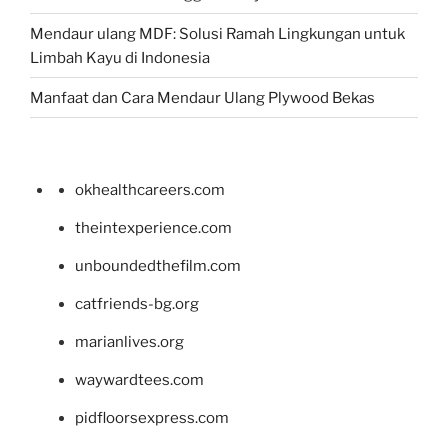
Mendaur ulang MDF: Solusi Ramah Lingkungan untuk
Limbah Kayu di Indonesia
Manfaat dan Cara Mendaur Ulang Plywood Bekas
okhealthcareers.com
theintexperience.com
unboundedthefilm.com
catfriends-bg.org
marianlives.org
waywardtees.com
pidfloorsexpress.com