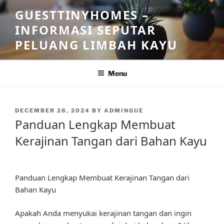
Skip
GUESTTINYHOMES –
to
INFORMASI SEPUTAR
content
PELUANG LIMBAH KAYU
Menu
POSTED
DECEMBER 28, 2024
BY
ADMINGUE
ON
Panduan Lengkap Membuat
Kerajinan Tangan dari Bahan Kayu
Panduan Lengkap Membuat Kerajinan Tangan dari
Bahan Kayu
Apakah Anda menyukai kerajinan tangan dan ingin