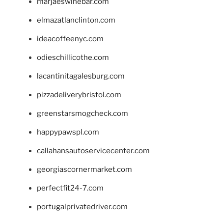
marjaeswinebar.com
elmazatlanclinton.com
ideacoffeenyc.com
odieschillicothe.com
lacantinitagalesburg.com
pizzadeliverybristol.com
greenstarsmogcheck.com
happypawspl.com
callahansautoservicecenter.com
georgiascornermarket.com
perfectfit24-7.com
portugalprivatedriver.com