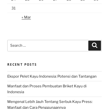
31
« Mar
Search
Search
for:
RECENT POSTS
Ekspor Pelet Kayu Indonesia: Potensi dan Tantangan
Manfaat dan Proses Pembuatan Briket Kayu di
Indonesia
Mengenal Lebih Jauh Tentang Serbuk Kayu Press:
Manfaat dan Cara Penggunaannya