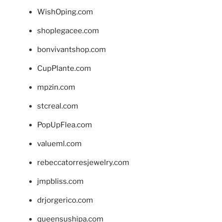
WishOping.com
shoplegacee.com
bonvivantshop.com
CupPlante.com
mpzin.com
stcreal.com
PopUpFlea.com
valueml.com
rebeccatorresjewelry.com
jmpbliss.com
drjorgerico.com
queensushipa.com