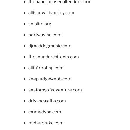
thepaperhousecollection.com
allisonwillisholley.com
solslite.org
portwayinn.com
djmaddogmusic.com
thesoundarchitects.com
allin1roofing.com
keepjudgewebb.com
anatomyofadventure.com
drivancastillo.com
cmmedspa.com
midletontkd.com