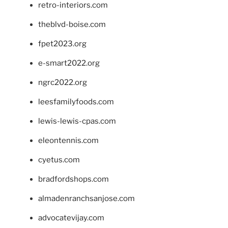
retro-interiors.com
theblvd-boise.com
fpet2023.org
e-smart2022.org
ngrc2022.org
leesfamilyfoods.com
lewis-lewis-cpas.com
eleontennis.com
cyetus.com
bradfordshops.com
almadenranchsanjose.com
advocatevijay.com