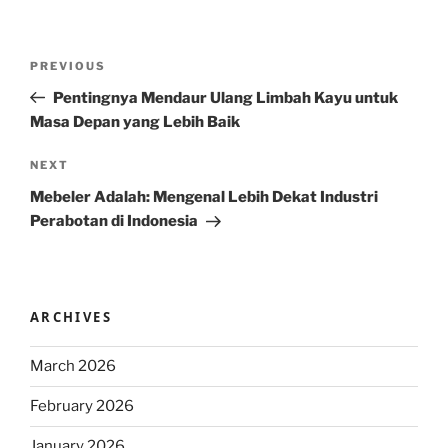
Post
Previous
PREVIOUS
navigation
Post
Pentingnya Mendaur Ulang Limbah Kayu untuk
Masa Depan yang Lebih Baik
Next
NEXT
Post
Mebeler Adalah: Mengenal Lebih Dekat Industri
Perabotan di Indonesia
ARCHIVES
March 2026
February 2026
January 2026