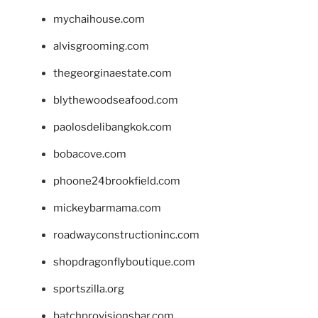
mychaihouse.com
alvisgrooming.com
thegeorginaestate.com
blythewoodseafood.com
paolosdelibangkok.com
bobacove.com
phoone24brookfield.com
mickeybarmama.com
roadwayconstructioninc.com
shopdragonflyboutique.com
sportszilla.org
batchprovisionsbar.com