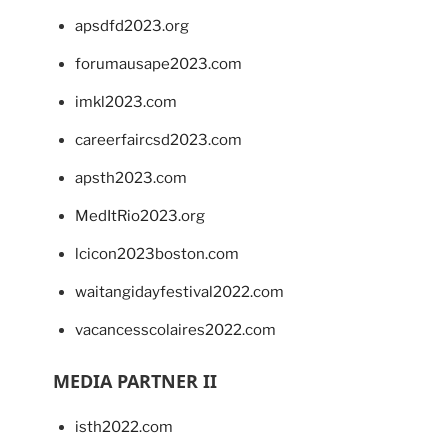
apsdfd2023.org
forumausape2023.com
imkl2023.com
careerfaircsd2023.com
apsth2023.com
MedItRio2023.org
lcicon2023boston.com
waitangidayfestival2022.com
vacancesscolaires2022.com
MEDIA PARTNER II
isth2022.com