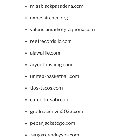
missblackpasadena.com
anneskitchen.org
valenciamarketytaqueria.com
reefrecordsllc.com
alawaffle.com
aryouthfishing.com
united-basketball.com
tios-tacos.com
cafecito-satx.com
graduacionviu2023.com
pecanjackstogo.com
zengardendayspa.com