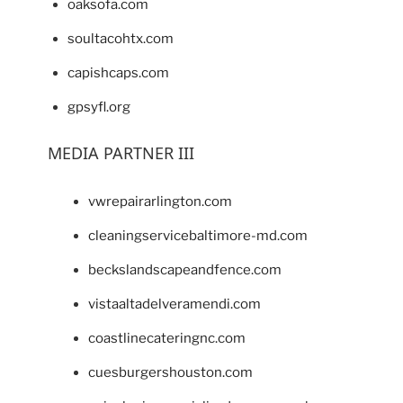
oaksofa.com
soultacohtx.com
capishcaps.com
gpsyfl.org
MEDIA PARTNER III
vwrepairarlington.com
cleaningservicebaltimore-md.com
beckslandscapeandfence.com
vistaaltadelveramendi.com
coastlinecateringnc.com
cuesburgershouston.com