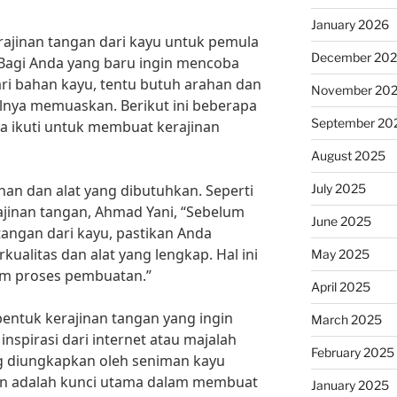
January 2026
ajinan tangan dari kayu untuk pemula
December 20
agi Anda yang baru ingin mencoba
ri bahan kayu, tentu butuh arahan dan
November 20
lnya memuaskan. Berikut ini beberapa
September 20
da ikuti untuk membuat kerajinan
August 2025
July 2025
an dan alat yang dibutuhkan. Seperti
rajinan tangan, Ahmad Yani, “Sebelum
June 2025
angan dari kayu, pastikan Anda
kualitas dan alat yang lengkap. Hal ini
May 2025
m proses pembuatan.”
April 2025
bentuk kerajinan tangan yang ingin
March 2025
inspirasi dari internet atau majalah
February 2025
ng diungkapkan oleh seniman kayu
ain adalah kunci utama dalam membuat
January 2025