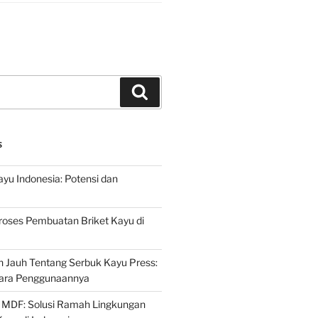
Search
S
ayu Indonesia: Potensi dan
roses Pembuatan Briket Kayu di
 Jauh Tentang Serbuk Kayu Press:
ara Penggunaannya
 MDF: Solusi Ramah Lingkungan