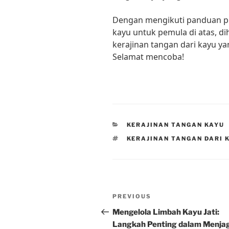
Dengan mengikuti panduan pr
kayu untuk pemula di atas, 
kerajinan tangan dari kayu yang
Selamat mencoba!
CATEGORIES
KERAJINAN TANGAN KAYU
TAGS
KERAJINAN TANGAN DARI 
Post
Previous
PREVIOUS
navigation
Post
Mengelola Limbah Kayu Jati:
Langkah Penting dalam Menja