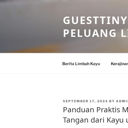
Skip
to
GUESTTINY
content
PELUANG 
Berita Limbah Kayu
Kerajina
POSTED
SEPTEMBER 17, 2024
BY
ADMI
ON
Panduan Praktis 
Tangan dari Kayu