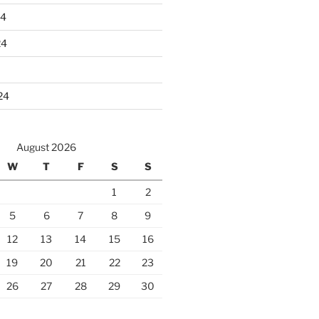
24
24
24
August 2026
W
T
F
S
S
1
2
5
6
7
8
9
12
13
14
15
16
19
20
21
22
23
26
27
28
29
30