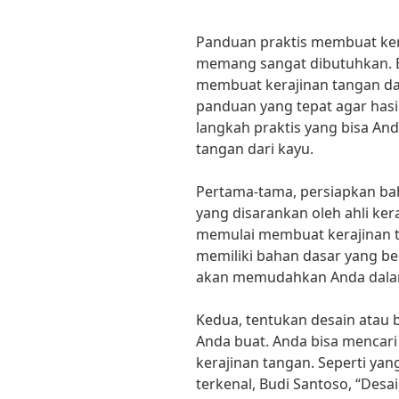
Panduan praktis membuat ker
memang sangat dibutuhkan. B
membuat kerajinan tangan da
panduan yang tepat agar hasi
langkah praktis yang bisa An
tangan dari kayu.
Pertama-tama, persiapkan bah
yang disarankan oleh ahli ke
memulai membuat kerajinan t
memiliki bahan dasar yang ber
akan memudahkan Anda dala
Kedua, tentukan desain atau 
Anda buat. Anda bisa mencari 
kerajinan tangan. Seperti ya
terkenal, Budi Santoso, “Des