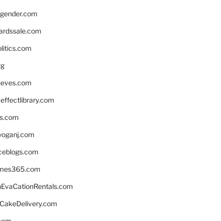
gender.com
ardssale.com
litics.com
rg
neves.com
ffectlibrary.com
ns.com
yoganj.com
rceblogs.com
ames365.com
EvaCationRentals.com
rCakeDelivery.com
.com