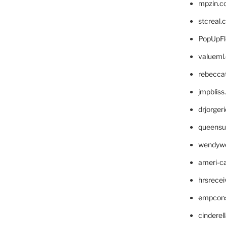
mpzin.c
stcreal.
PopUpFl
valueml
rebecca
jmpblis
drjorger
queensu
wendyw
ameri-
hrsrece
empcon
cinderel