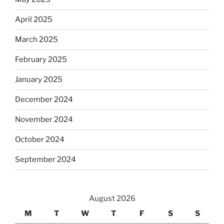
April 2025
March 2025
February 2025
January 2025
December 2024
November 2024
October 2024
September 2024
August 2026
M
T
W
T
F
S
S