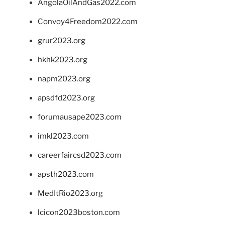
AngolaOilAndGas2022.com
Convoy4Freedom2022.com
grur2023.org
hkhk2023.org
napm2023.org
apsdfd2023.org
forumausape2023.com
imkl2023.com
careerfaircsd2023.com
apsth2023.com
MedItRio2023.org
lcicon2023boston.com