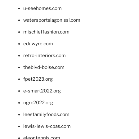
u-seehomes.com
watersportslagonissi.com
mischieffashion.com
eduwyre.com
retro-interiors.com
theblvd-boise.com
fpet2023.org
e-smart2022.org
ngrc2022.org
leesfamilyfoods.com
lewis-lewis-cpas.com
eleontennis.com