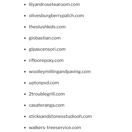
lilyandrosetearoom.com
olivesburgberrypatch.com
theslushkids.com
giobastian.com
glpascensori.com
rifloorepoxy.com
woolleymillingandpaving.com
uptonpvd.com
2troublegrill.com
casateranga.com
sticksandstonesstudiooh.com
walkers-treeservice.com