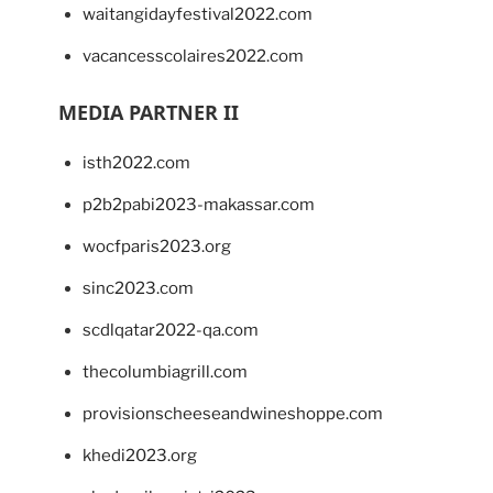
waitangidayfestival2022.com
vacancesscolaires2022.com
MEDIA PARTNER II
isth2022.com
p2b2pabi2023-makassar.com
wocfparis2023.org
sinc2023.com
scdlqatar2022-qa.com
thecolumbiagrill.com
provisionscheeseandwineshoppe.com
khedi2023.org