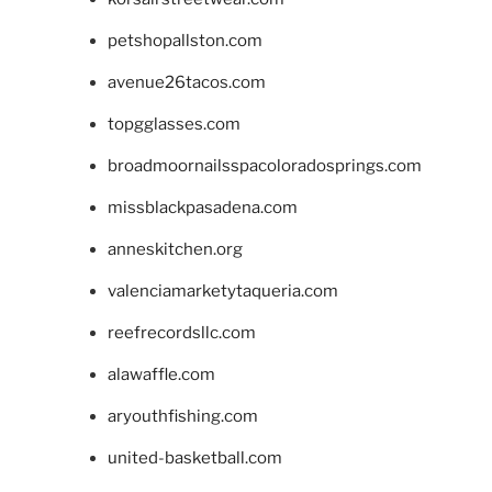
petshopallston.com
avenue26tacos.com
topgglasses.com
broadmoornailsspacoloradosprings.com
missblackpasadena.com
anneskitchen.org
valenciamarketytaqueria.com
reefrecordsllc.com
alawaffle.com
aryouthfishing.com
united-basketball.com