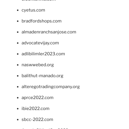
cyetus.com
bradfordshops.com
almadenranchsanjose.com
advocatevijay.com
adlibilimler2023.com
naswwebed.org
balithut-manado.org
alteregotradingcompany.org
aprce2022.com
ibie2022.com
sbcc-2022.com