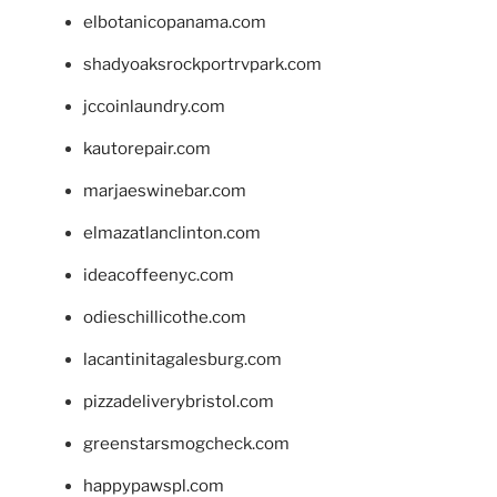
elbotanicopanama.com
shadyoaksrockportrvpark.com
jccoinlaundry.com
kautorepair.com
marjaeswinebar.com
elmazatlanclinton.com
ideacoffeenyc.com
odieschillicothe.com
lacantinitagalesburg.com
pizzadeliverybristol.com
greenstarsmogcheck.com
happypawspl.com