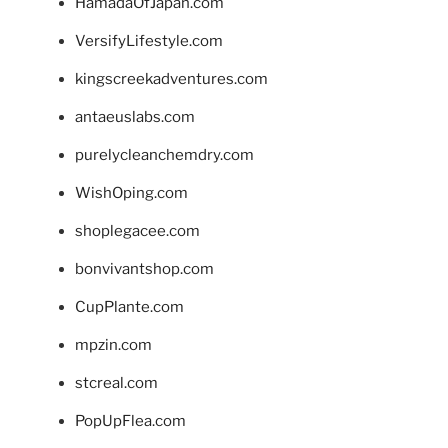
HamadaOfJapan.com
VersifyLifestyle.com
kingscreekadventures.com
antaeuslabs.com
purelycleanchemdry.com
WishOping.com
shoplegacee.com
bonvivantshop.com
CupPlante.com
mpzin.com
stcreal.com
PopUpFlea.com