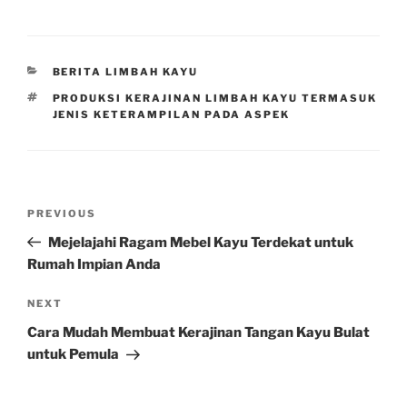
CATEGORIES
BERITA LIMBAH KAYU
TAGS
PRODUKSI KERAJINAN LIMBAH KAYU TERMASUK
JENIS KETERAMPILAN PADA ASPEK
Post
Previous
PREVIOUS
navigation
Post
Mejelajahi Ragam Mebel Kayu Terdekat untuk
Rumah Impian Anda
Next
NEXT
Post
Cara Mudah Membuat Kerajinan Tangan Kayu Bulat
untuk Pemula