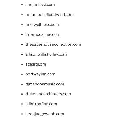
shopmossi.com
untamedcollectivesd.com
mxpwellness.com
infernocanine.com
thepaperhousecollection.com
allisonwillisholley.com
solslite.org
portwayinn.com
djmaddogmusic.com
thesoundarchitects.com
allin1roofing.com
keepjudgewebb.com