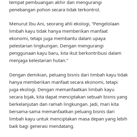
tempat pembuangan akhir dan mengurangi
penebangan pohon secara tidak terkontrol.
Menurut Ibu Ani, seorang ahli ekologi, “Pengelolaan
limbah kayu tidak hanya memberikan manfaat
ekonomi, tetapi juga membantu dalam upaya
pelestarian lingkungan. Dengan mengurangi
penggunaan kayu baru, kita ikut berkontribusi dalam
menjaga kelestarian hutan.”
Dengan demikian, peluang bisnis dari limbah kayu tidak
hanya memberikan manfaat secara ekonomi, tetapi
juga ekologi. Dengan memanfaatkan limbah kayu
secara bijak, kita dapat menciptakan sebuah bisnis yang
berkelanjutan dan ramah lingkungan. Jadi, mari kita
bersama-sama memanfaatkan peluang bisnis dari
limbah kayu untuk menciptakan masa depan yang lebih
baik bagi generasi mendatang.