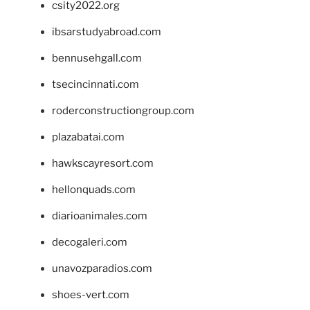
csity2022.org
ibsarstudyabroad.com
bennusehgall.com
tsecincinnati.com
roderconstructiongroup.com
plazabatai.com
hawkscayresort.com
hellonquads.com
diarioanimales.com
decogaleri.com
unavozparadios.com
shoes-vert.com