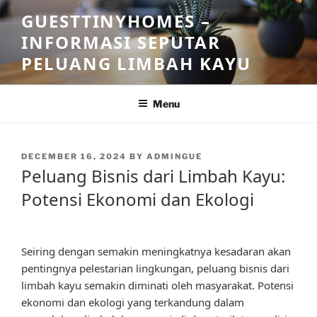
Skip
GUESTTINYHOMES –
to
INFORMASI SEPUTAR
content
PELUANG LIMBAH KAYU
Menu
POSTED
DECEMBER 16, 2024
BY
ADMINGUE
ON
Peluang Bisnis dari Limbah Kayu:
Potensi Ekonomi dan Ekologi
Seiring dengan semakin meningkatnya kesadaran akan
pentingnya pelestarian lingkungan, peluang bisnis dari
limbah kayu semakin diminati oleh masyarakat. Potensi
ekonomi dan ekologi yang terkandung dalam