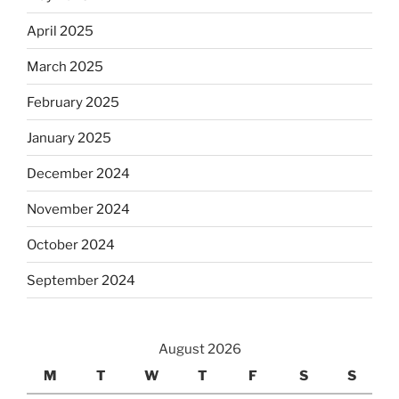
April 2025
March 2025
February 2025
January 2025
December 2024
November 2024
October 2024
September 2024
August 2026
M
T
W
T
F
S
S