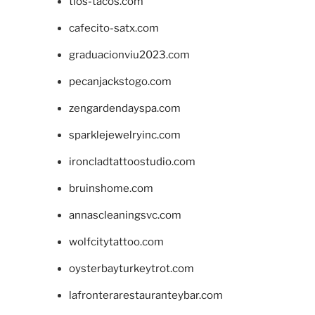
tios-tacos.com
cafecito-satx.com
graduacionviu2023.com
pecanjackstogo.com
zengardendayspa.com
sparklejewelryinc.com
ironcladtattoostudio.com
bruinshome.com
annascleaningsvc.com
wolfcitytattoo.com
oysterbayturkeytrot.com
lafronterarestauranteybar.com