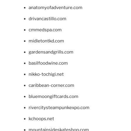
anatomyofadventure.com
drivancastillo.com
cmmedspa.com
midletontkd.com
gardensandgrills.com
basilfoodwine.com
nikko-tochigi.net
caribbean-corner.com
bluemoongiftcards.com
rivercitysteampunkexpo.com
kchoops.net
mountainsideskateshop.com