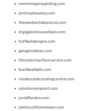
memmingerspainting.com
jeremypbeasley.com
thesandwichdepotcos.com
drgiggleshouseofpain.com
hotflashdesigns.com
garagenadeau.com
lifestylechauffeurservice.com
EverNewNails.com
insideoutdecoratingcentre.com
salvatoresinpoint.com
jovialfloralco.com
johnlscotthometeam.com