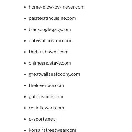
home-plow-by-meyer.com
palatelatincuisine.com
blackdoglegacy.com
eatvivahouston.com
thebigshowok.com
chimeandstave.com
greatwallseafoodny.com
theloverose.com
gabriovoice.com
resinflowart.com
p-sports.net
korsairstreetwear.com