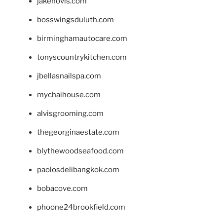
jakehovis.com
bosswingsduluth.com
birminghamautocare.com
tonyscountrykitchen.com
jbellasnailspa.com
mychaihouse.com
alvisgrooming.com
thegeorginaestate.com
blythewoodseafood.com
paolosdelibangkok.com
bobacove.com
phoone24brookfield.com