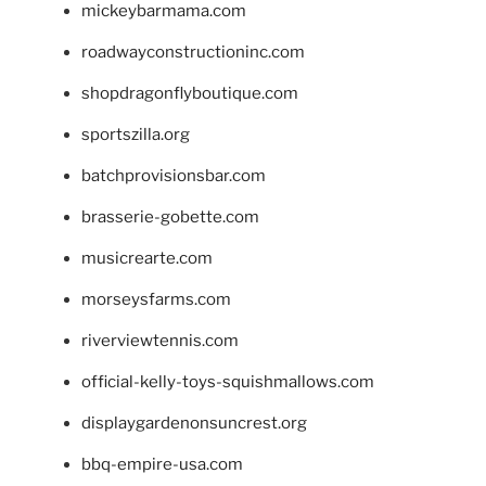
mickeybarmama.com
roadwayconstructioninc.com
shopdragonflyboutique.com
sportszilla.org
batchprovisionsbar.com
brasserie-gobette.com
musicrearte.com
morseysfarms.com
riverviewtennis.com
official-kelly-toys-squishmallows.com
displaygardenonsuncrest.org
bbq-empire-usa.com