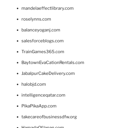
mandelaeffectlibrary.com
roselynns.com
balanceyoganj.com
salesforceblogs.com
TrainGames365.com
BaytownEvaCationRentals.com
JabalpurCakeDelivery.com
halobjd.com
intelligenceqatar.com
PikaPikaApp.com
takecareofbusinessdfw.org
HamadaOfJapan.com