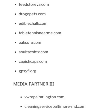
feedstoreva.com
drogopets.com
ediblechalk.com
tabletennisnearme.com
oaksofa.com
soultacohtx.com
capishcaps.com
gpsyfl.org
MEDIA PARTNER III
vwrepairarlington.com
cleaningservicebaltimore-md.com