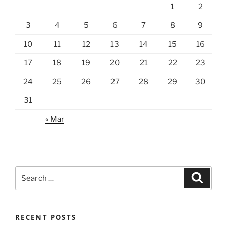
1
2
3
4
5
6
7
8
9
10
11
12
13
14
15
16
17
18
19
20
21
22
23
24
25
26
27
28
29
30
31
« Mar
Search
Search
for:
RECENT POSTS