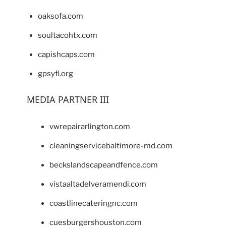
oaksofa.com
soultacohtx.com
capishcaps.com
gpsyfl.org
MEDIA PARTNER III
vwrepairarlington.com
cleaningservicebaltimore-md.com
beckslandscapeandfence.com
vistaaltadelveramendi.com
coastlinecateringnc.com
cuesburgershouston.com