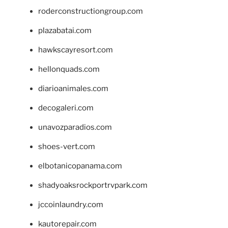
roderconstructiongroup.com
plazabatai.com
hawkscayresort.com
hellonquads.com
diarioanimales.com
decogaleri.com
unavozparadios.com
shoes-vert.com
elbotanicopanama.com
shadyoaksrockportrvpark.com
jccoinlaundry.com
kautorepair.com