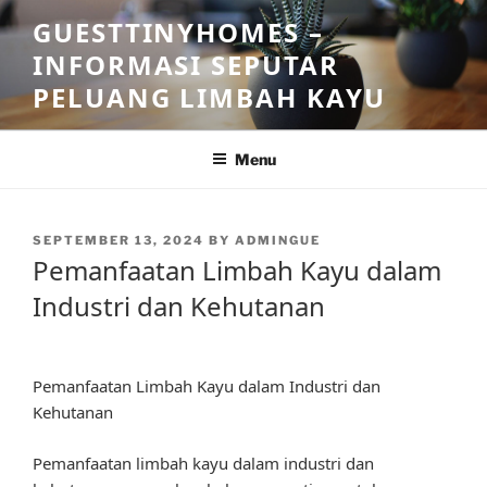
Skip
GUESTTINYHOMES –
to
INFORMASI SEPUTAR
content
PELUANG LIMBAH KAYU
Menu
POSTED
SEPTEMBER 13, 2024
BY
ADMINGUE
ON
Pemanfaatan Limbah Kayu dalam
Industri dan Kehutanan
Pemanfaatan Limbah Kayu dalam Industri dan
Kehutanan
Pemanfaatan limbah kayu dalam industri dan