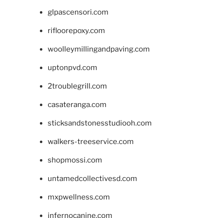
glpascensori.com
rifloorepoxy.com
woolleymillingandpaving.com
uptonpvd.com
2troublegrill.com
casateranga.com
sticksandstonesstudiooh.com
walkers-treeservice.com
shopmossi.com
untamedcollectivesd.com
mxpwellness.com
infernocanine.com