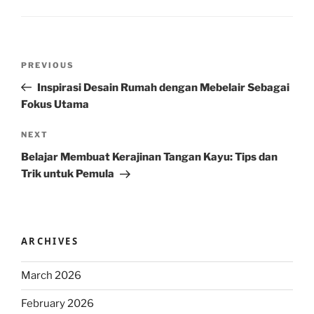
Post
Previous
PREVIOUS
navigation
Post
Inspirasi Desain Rumah dengan Mebelair Sebagai
Fokus Utama
Next
NEXT
Post
Belajar Membuat Kerajinan Tangan Kayu: Tips dan
Trik untuk Pemula
ARCHIVES
March 2026
February 2026