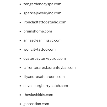
zengardendayspa.com
sparklejewelryinc.com
ironcladtattoostudio.com
bruinshome.com
annascleaningsvc.com
wolfcitytattoo.com
oysterbayturkeytrot.com
lafronterarestauranteybar.com
lilyandrosetearoom.com
olivesburgberrypatch.com
theslushkids.com
giobastian.com