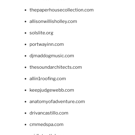
thepaperhousecollection.com
allisonwillisholley.com
solslite.org
portwayinn.com
djmaddogmusic.com
thesoundarchitects.com
allin1roofing.com
keepjudgewebb.com
anatomyofadventure.com
drivancastillo.com
cmmedspa.com