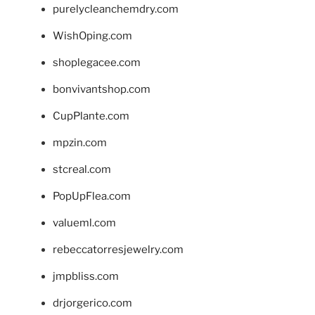
purelycleanchemdry.com
WishOping.com
shoplegacee.com
bonvivantshop.com
CupPlante.com
mpzin.com
stcreal.com
PopUpFlea.com
valueml.com
rebeccatorresjewelry.com
jmpbliss.com
drjorgerico.com