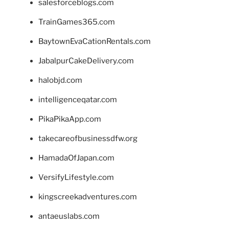
salesforceblogs.com
TrainGames365.com
BaytownEvaCationRentals.com
JabalpurCakeDelivery.com
halobjd.com
intelligenceqatar.com
PikaPikaApp.com
takecareofbusinessdfw.org
HamadaOfJapan.com
VersifyLifestyle.com
kingscreekadventures.com
antaeuslabs.com