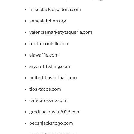
missblackpasadena.com
anneskitchen.org
valenciamarketytaqueria.com
reefrecordsllc.com
alawaffle.com
aryouthfishing.com
united-basketball.com
tios-tacos.com
cafecito-satx.com
graduacionviu2023.com
pecanjackstogo.com