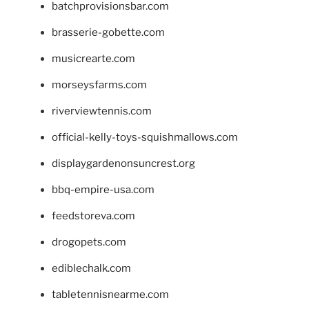
batchprovisionsbar.com
brasserie-gobette.com
musicrearte.com
morseysfarms.com
riverviewtennis.com
official-kelly-toys-squishmallows.com
displaygardenonsuncrest.org
bbq-empire-usa.com
feedstoreva.com
drogopets.com
ediblechalk.com
tabletennisnearme.com