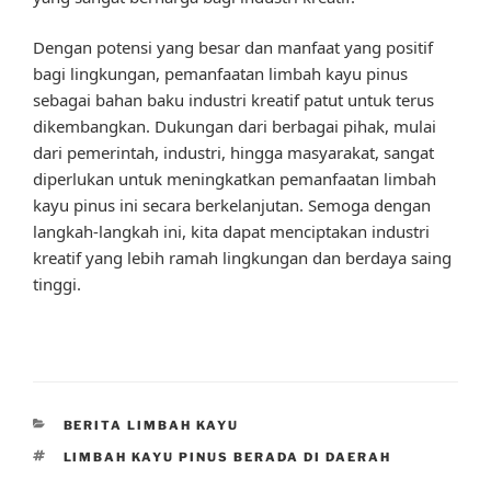
Dengan potensi yang besar dan manfaat yang positif
bagi lingkungan, pemanfaatan limbah kayu pinus
sebagai bahan baku industri kreatif patut untuk terus
dikembangkan. Dukungan dari berbagai pihak, mulai
dari pemerintah, industri, hingga masyarakat, sangat
diperlukan untuk meningkatkan pemanfaatan limbah
kayu pinus ini secara berkelanjutan. Semoga dengan
langkah-langkah ini, kita dapat menciptakan industri
kreatif yang lebih ramah lingkungan dan berdaya saing
tinggi.
CATEGORIES
BERITA LIMBAH KAYU
TAGS
LIMBAH KAYU PINUS BERADA DI DAERAH