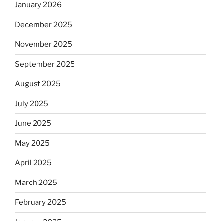
January 2026
December 2025
November 2025
September 2025
August 2025
July 2025
June 2025
May 2025
April 2025
March 2025
February 2025