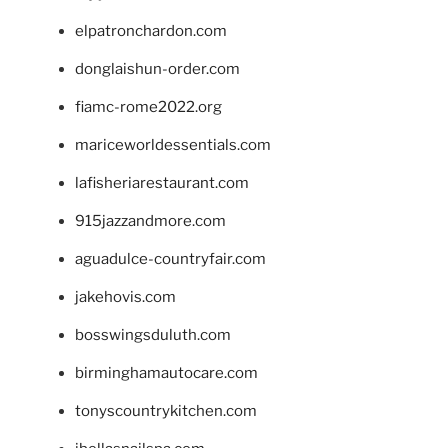
elpatronchardon.com
donglaishun-order.com
fiamc-rome2022.org
mariceworldessentials.com
lafisheriarestaurant.com
915jazzandmore.com
aguadulce-countryfair.com
jakehovis.com
bosswingsduluth.com
birminghamautocare.com
tonyscountrykitchen.com