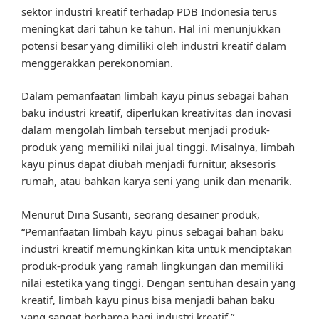
sektor industri kreatif terhadap PDB Indonesia terus
meningkat dari tahun ke tahun. Hal ini menunjukkan
potensi besar yang dimiliki oleh industri kreatif dalam
menggerakkan perekonomian.
Dalam pemanfaatan limbah kayu pinus sebagai bahan
baku industri kreatif, diperlukan kreativitas dan inovasi
dalam mengolah limbah tersebut menjadi produk-
produk yang memiliki nilai jual tinggi. Misalnya, limbah
kayu pinus dapat diubah menjadi furnitur, aksesoris
rumah, atau bahkan karya seni yang unik dan menarik.
Menurut Dina Susanti, seorang desainer produk,
“Pemanfaatan limbah kayu pinus sebagai bahan baku
industri kreatif memungkinkan kita untuk menciptakan
produk-produk yang ramah lingkungan dan memiliki
nilai estetika yang tinggi. Dengan sentuhan desain yang
kreatif, limbah kayu pinus bisa menjadi bahan baku
yang sangat berharga bagi industri kreatif.”