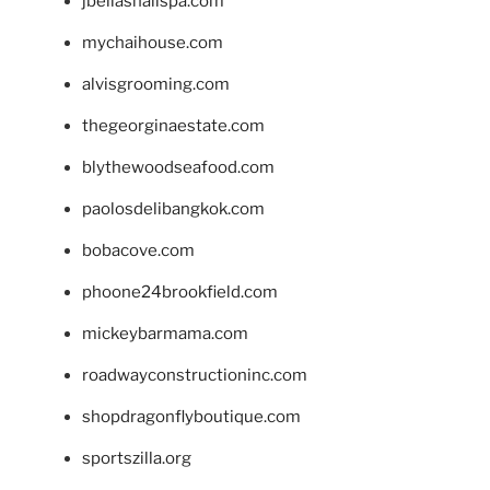
jbellasnailspa.com
mychaihouse.com
alvisgrooming.com
thegeorginaestate.com
blythewoodseafood.com
paolosdelibangkok.com
bobacove.com
phoone24brookfield.com
mickeybarmama.com
roadwayconstructioninc.com
shopdragonflyboutique.com
sportszilla.org