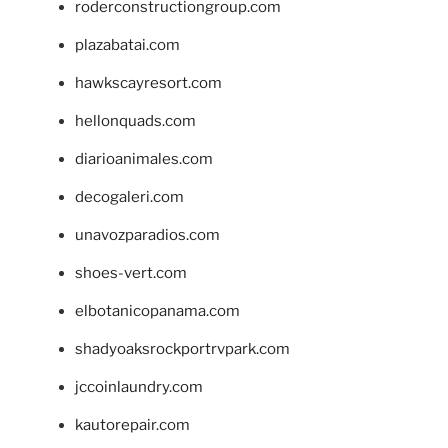
roderconstructiongroup.com
plazabatai.com
hawkscayresort.com
hellonquads.com
diarioanimales.com
decogaleri.com
unavozparadios.com
shoes-vert.com
elbotanicopanama.com
shadyoaksrockportrvpark.com
jccoinlaundry.com
kautorepair.com