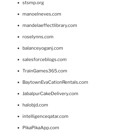
stsmp.org
manoelneves.com
mandelaeffectlibrary.com
roselynns.com
balanceyoganj.com
salesforceblogs.com
TrainGames365.com
BaytownEvaCationRentals.com
JabalpurCakeDelivery.com
halobjd.com
intelligenceqatar.com
PikaPikaApp.com