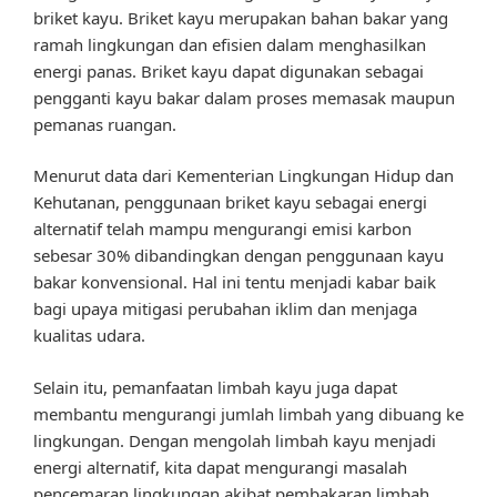
briket kayu. Briket kayu merupakan bahan bakar yang
ramah lingkungan dan efisien dalam menghasilkan
energi panas. Briket kayu dapat digunakan sebagai
pengganti kayu bakar dalam proses memasak maupun
pemanas ruangan.
Menurut data dari Kementerian Lingkungan Hidup dan
Kehutanan, penggunaan briket kayu sebagai energi
alternatif telah mampu mengurangi emisi karbon
sebesar 30% dibandingkan dengan penggunaan kayu
bakar konvensional. Hal ini tentu menjadi kabar baik
bagi upaya mitigasi perubahan iklim dan menjaga
kualitas udara.
Selain itu, pemanfaatan limbah kayu juga dapat
membantu mengurangi jumlah limbah yang dibuang ke
lingkungan. Dengan mengolah limbah kayu menjadi
energi alternatif, kita dapat mengurangi masalah
pencemaran lingkungan akibat pembakaran limbah.