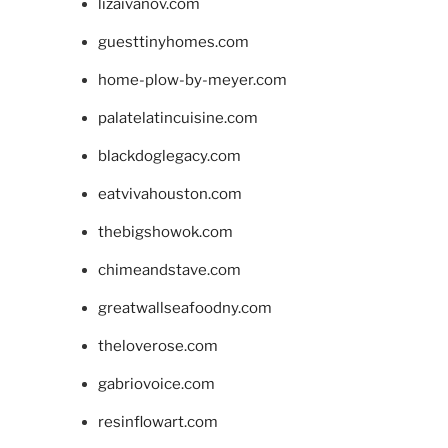
lizaivanov.com
guesttinyhomes.com
home-plow-by-meyer.com
palatelatincuisine.com
blackdoglegacy.com
eatvivahouston.com
thebigshowok.com
chimeandstave.com
greatwallseafoodny.com
theloverose.com
gabriovoice.com
resinflowart.com