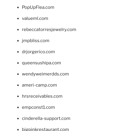
PopUpFlea.com
valueml.com
rebeccatorresjewelry.com
jmpbliss.com
drjorgerico.com
queensushipa.com
wendyweimerdds.com
ameri-camp.com
hrsreceivables.com
empconst1.com
cinderella-support.com
bigpinkrestaurant.com