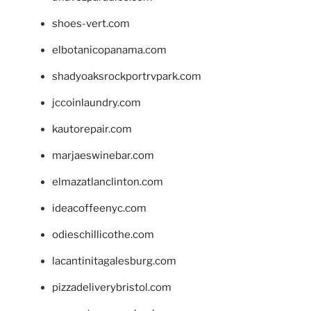
shoes-vert.com
elbotanicopanama.com
shadyoaksrockportrvpark.com
jccoinlaundry.com
kautorepair.com
marjaeswinebar.com
elmazatlanclinton.com
ideacoffeenyc.com
odieschillicothe.com
lacantinitagalesburg.com
pizzadeliverybristol.com