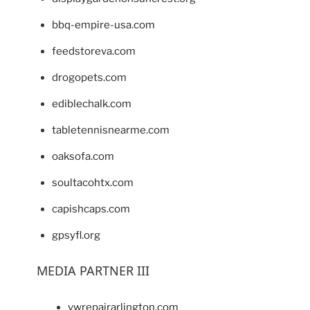
bbq-empire-usa.com
feedstoreva.com
drogopets.com
ediblechalk.com
tabletennisnearme.com
oaksofa.com
soultacohtx.com
capishcaps.com
gpsyfl.org
MEDIA PARTNER III
vwrepairarlington.com