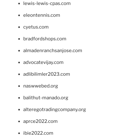
lewis-lewis-cpas.com
eleontennis.com
cyetus.com
bradfordshops.com
almadenranchsanjose.com
advocatevijay.com
adlibilimler2023.com
naswwebed.org
balithut-manado.org
alteregotradingcompany.org
aprce2022.com
ibie2022.com