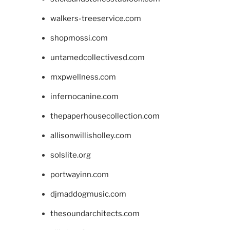
walkers-treeservice.com
shopmossi.com
untamedcollectivesd.com
mxpwellness.com
infernocanine.com
thepaperhousecollection.com
allisonwillisholley.com
solslite.org
portwayinn.com
djmaddogmusic.com
thesoundarchitects.com