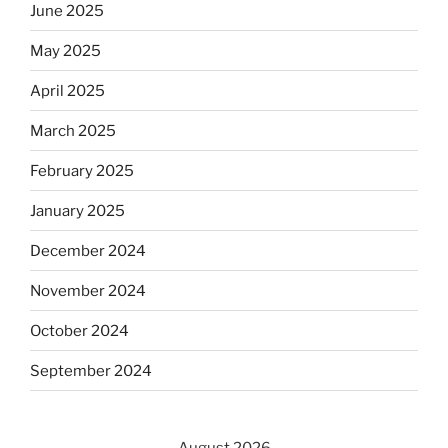
June 2025
May 2025
April 2025
March 2025
February 2025
January 2025
December 2024
November 2024
October 2024
September 2024