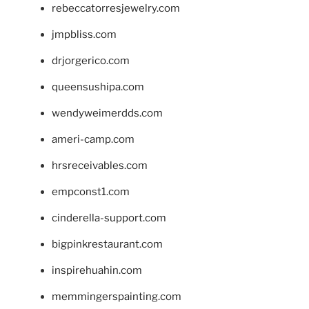
rebeccatorresjewelry.com
jmpbliss.com
drjorgerico.com
queensushipa.com
wendyweimerdds.com
ameri-camp.com
hrsreceivables.com
empconst1.com
cinderella-support.com
bigpinkrestaurant.com
inspirehuahin.com
memmingerspainting.com