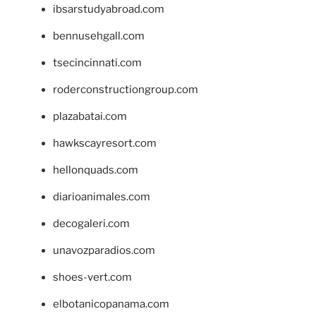
ibsarstudyabroad.com
bennusehgall.com
tsecincinnati.com
roderconstructiongroup.com
plazabatai.com
hawkscayresort.com
hellonquads.com
diarioanimales.com
decogaleri.com
unavozparadios.com
shoes-vert.com
elbotanicopanama.com