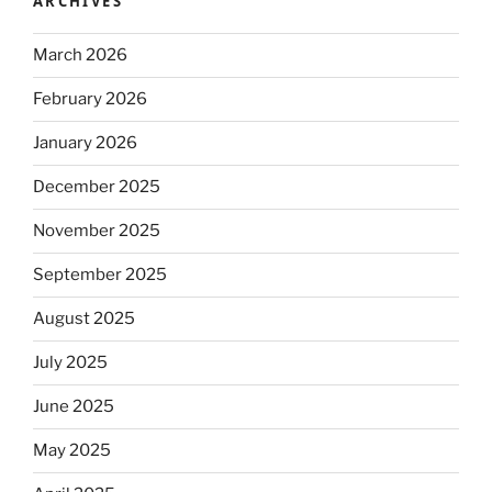
ARCHIVES
March 2026
February 2026
January 2026
December 2025
November 2025
September 2025
August 2025
July 2025
June 2025
May 2025