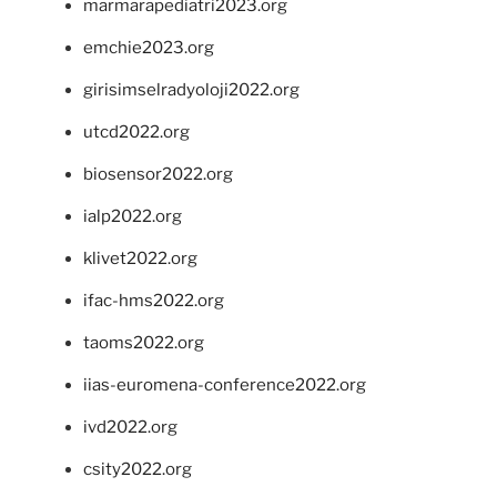
marmarapediatri2023.org
emchie2023.org
girisimselradyoloji2022.org
utcd2022.org
biosensor2022.org
ialp2022.org
klivet2022.org
ifac-hms2022.org
taoms2022.org
iias-euromena-conference2022.org
ivd2022.org
csity2022.org