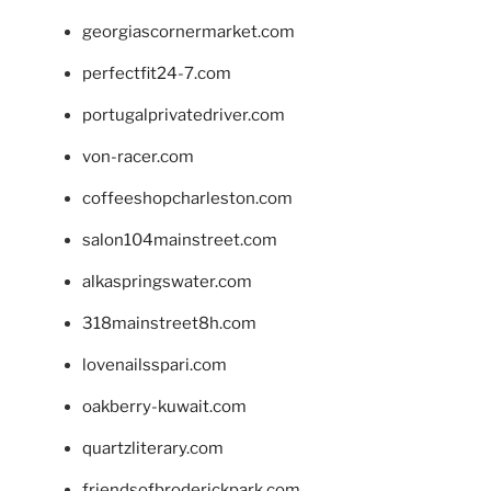
georgiascornermarket.com
perfectfit24-7.com
portugalprivatedriver.com
von-racer.com
coffeeshopcharleston.com
salon104mainstreet.com
alkaspringswater.com
318mainstreet8h.com
lovenailsspari.com
oakberry-kuwait.com
quartzliterary.com
friendsofbroderickpark.com