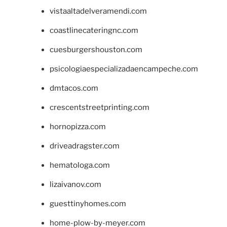
vistaaltadelveramendi.com
coastlinecateringnc.com
cuesburgershouston.com
psicologiaespecializadaencampeche.com
dmtacos.com
crescentstreetprinting.com
hornopizza.com
driveadragster.com
hematologa.com
lizaivanov.com
guesttinyhomes.com
home-plow-by-meyer.com