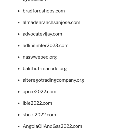
bradfordshops.com
almadenranchsanjose.com
advocatevijay.com
adlibilimler2023.com
naswwebed.org
balithut-manado.org
alteregotradingcompany.org
aprce2022.com
ibie2022.com
sbcc-2022.com
AngolaOilAndGas2022.com