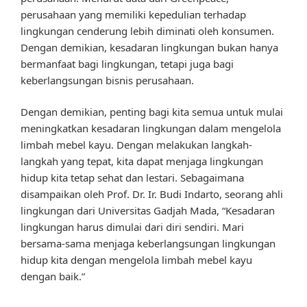
perusahaan yang memiliki kepedulian terhadap
lingkungan cenderung lebih diminati oleh konsumen.
Dengan demikian, kesadaran lingkungan bukan hanya
bermanfaat bagi lingkungan, tetapi juga bagi
keberlangsungan bisnis perusahaan.
Dengan demikian, penting bagi kita semua untuk mulai
meningkatkan kesadaran lingkungan dalam mengelola
limbah mebel kayu. Dengan melakukan langkah-
langkah yang tepat, kita dapat menjaga lingkungan
hidup kita tetap sehat dan lestari. Sebagaimana
disampaikan oleh Prof. Dr. Ir. Budi Indarto, seorang ahli
lingkungan dari Universitas Gadjah Mada, “Kesadaran
lingkungan harus dimulai dari diri sendiri. Mari
bersama-sama menjaga keberlangsungan lingkungan
hidup kita dengan mengelola limbah mebel kayu
dengan baik.”