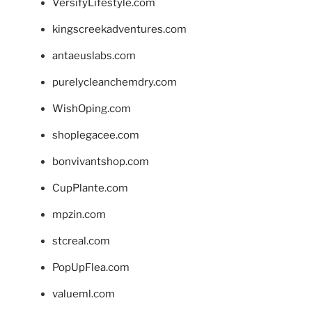
VersifyLifestyle.com
kingscreekadventures.com
antaeuslabs.com
purelycleanchemdry.com
WishOping.com
shoplegacee.com
bonvivantshop.com
CupPlante.com
mpzin.com
stcreal.com
PopUpFlea.com
valueml.com