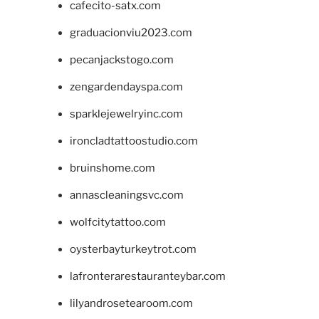
cafecito-satx.com
graduacionviu2023.com
pecanjackstogo.com
zengardendayspa.com
sparklejewelryinc.com
ironcladtattoostudio.com
bruinshome.com
annascleaningsvc.com
wolfcitytattoo.com
oysterbayturkeytrot.com
lafronterarestauranteybar.com
lilyandrosetearoom.com