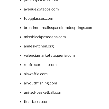
avenue26tacos.com
topgglasses.com
broadmoornailsspacoloradosprings.com
missblackpasadena.com
anneskitchen.org
valenciamarketytaqueria.com
reefrecordsllc.com
alawaffle.com
aryouthfishing.com
united-basketball.com
tios-tacos.com