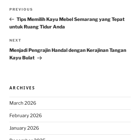
Post
Previous
PREVIOUS
navigation
Post
Tips Memilih Kayu Mebel Semarang yang Tepat
untuk Ruang Tidur Anda
Next
NEXT
Post
Menjadi Pengrajin Handal dengan Kerajinan Tangan
Kayu Bulat
ARCHIVES
March 2026
February 2026
January 2026