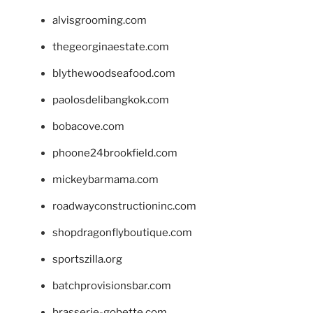
alvisgrooming.com
thegeorginaestate.com
blythewoodseafood.com
paolosdelibangkok.com
bobacove.com
phoone24brookfield.com
mickeybarmama.com
roadwayconstructioninc.com
shopdragonflyboutique.com
sportszilla.org
batchprovisionsbar.com
brasserie-gobette.com