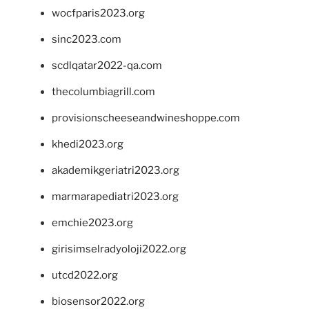
wocfparis2023.org
sinc2023.com
scdlqatar2022-qa.com
thecolumbiagrill.com
provisionscheeseandwineshoppe.com
khedi2023.org
akademikgeriatri2023.org
marmarapediatri2023.org
emchie2023.org
girisimselradyoloji2022.org
utcd2022.org
biosensor2022.org