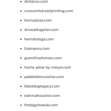
dmtacos.com
crescentstreetprinting.com
hornopizza.com
driveadragster.com
hematologa.com
lizaivanov.com
guesttinyhomes.com
home-plow-by-meyer.com
palatelatincuisine.com
blackdoglegacy.com
eatvivahouston.com
thebigshowok.com