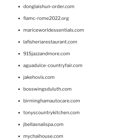
donglaishun-order.com
fiamc-rome2022.org
mariceworldessentials.com
lafisheriarestaurant.com
915jazzandmore.com
aguadulce-countryfair.com
jakehovis.com
bosswingsduluth.com
birminghamautocare.com
tonyscountrykitchen.com
jbellasnailspa.com
mychaihouse.com