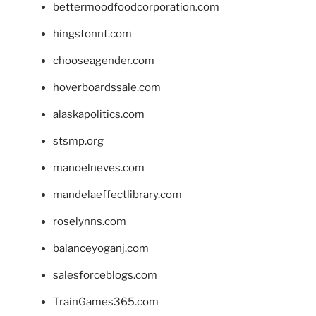
bettermoodfoodcorporation.com
hingstonnt.com
chooseagender.com
hoverboardssale.com
alaskapolitics.com
stsmp.org
manoelneves.com
mandelaeffectlibrary.com
roselynns.com
balanceyoganj.com
salesforceblogs.com
TrainGames365.com