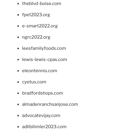
theblvd-boise.com
fpet2023.org
e-smart2022.org
ngrc2022.org
leesfamilyfoods.com
lewis-lewis-cpas.com
eleontennis.com
cyetus.com
bradfordshops.com
almadenranchsanjose.com
advocatevijay.com
adlibilimler2023.com