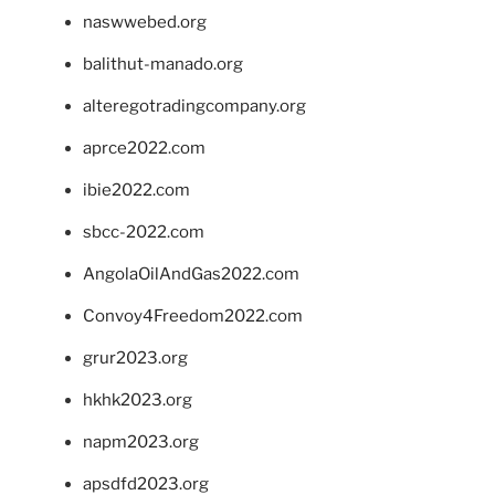
naswwebed.org
balithut-manado.org
alteregotradingcompany.org
aprce2022.com
ibie2022.com
sbcc-2022.com
AngolaOilAndGas2022.com
Convoy4Freedom2022.com
grur2023.org
hkhk2023.org
napm2023.org
apsdfd2023.org