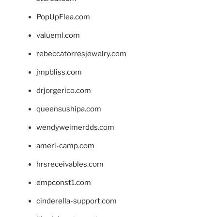
PopUpFlea.com
valueml.com
rebeccatorresjewelry.com
jmpbliss.com
drjorgerico.com
queensushipa.com
wendyweimerdds.com
ameri-camp.com
hrsreceivables.com
empconst1.com
cinderella-support.com