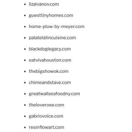
lizaivanov.com
guesttinyhomes.com
home-plow-by-meyer.com
palatelatincuisine.com
blackdoglegacy.com
eatvivahouston.com
thebigshowok.com
chimeandstave.com
greatwallseafoodny.com
theloverose.com
gabriovoice.com
resinflowart.com