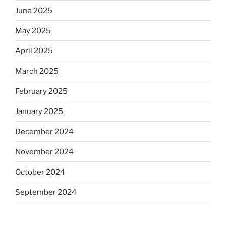
June 2025
May 2025
April 2025
March 2025
February 2025
January 2025
December 2024
November 2024
October 2024
September 2024