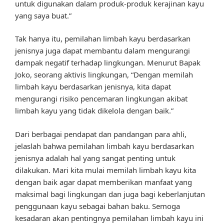
untuk digunakan dalam produk-produk kerajinan kayu
yang saya buat.”
Tak hanya itu, pemilahan limbah kayu berdasarkan
jenisnya juga dapat membantu dalam mengurangi
dampak negatif terhadap lingkungan. Menurut Bapak
Joko, seorang aktivis lingkungan, “Dengan memilah
limbah kayu berdasarkan jenisnya, kita dapat
mengurangi risiko pencemaran lingkungan akibat
limbah kayu yang tidak dikelola dengan baik.”
Dari berbagai pendapat dan pandangan para ahli,
jelaslah bahwa pemilahan limbah kayu berdasarkan
jenisnya adalah hal yang sangat penting untuk
dilakukan. Mari kita mulai memilah limbah kayu kita
dengan baik agar dapat memberikan manfaat yang
maksimal bagi lingkungan dan juga bagi keberlanjutan
penggunaan kayu sebagai bahan baku. Semoga
kesadaran akan pentingnya pemilahan limbah kayu ini