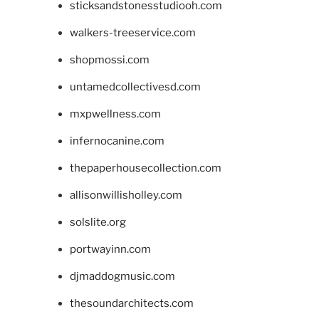
sticksandstonesstudiooh.com
walkers-treeservice.com
shopmossi.com
untamedcollectivesd.com
mxpwellness.com
infernocanine.com
thepaperhousecollection.com
allisonwillisholley.com
solslite.org
portwayinn.com
djmaddogmusic.com
thesoundarchitects.com