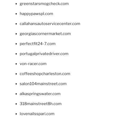
greenstarsmogcheck.com
happypawspl.com
callahansautoservicecenter.com
georgiascornermarket.com
perfectfit24-7.com
portugalprivatedriver.com
von-racer.com
coffeeshopcharleston.com
salon104mainstreet.com
alkaspringswater.com
318mainstreet8h.com
lovenailsspari.com