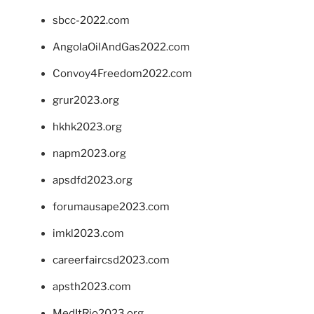
sbcc-2022.com
AngolaOilAndGas2022.com
Convoy4Freedom2022.com
grur2023.org
hkhk2023.org
napm2023.org
apsdfd2023.org
forumausape2023.com
imkl2023.com
careerfaircsd2023.com
apsth2023.com
MedItRio2023.org