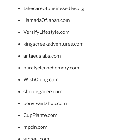
takecareofbusinessdfw.org
HamadaOfJapan.com
VersifyLifestyle.com
kingscreekadventures.com
antaeuslabs.com
purelycleanchemdry.com
WishOping.com
shoplegacee.com
bonvivantshop.com
CupPlante.com
mpzin.com
stcreal.com