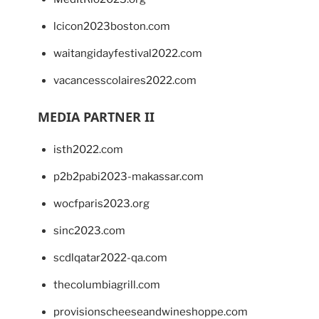
lcicon2023boston.com
waitangidayfestival2022.com
vacancesscolaires2022.com
MEDIA PARTNER II
isth2022.com
p2b2pabi2023-makassar.com
wocfparis2023.org
sinc2023.com
scdlqatar2022-qa.com
thecolumbiagrill.com
provisionscheeseandwineshoppe.com