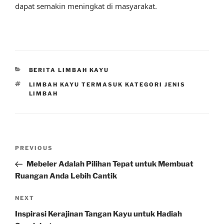
dapat semakin meningkat di masyarakat.
CATEGORIES
BERITA LIMBAH KAYU
TAGS
LIMBAH KAYU TERMASUK KATEGORI JENIS
LIMBAH
Post
Previous
PREVIOUS
navigation
Post
Mebeler Adalah Pilihan Tepat untuk Membuat
Ruangan Anda Lebih Cantik
Next
NEXT
Post
Inspirasi Kerajinan Tangan Kayu untuk Hadiah