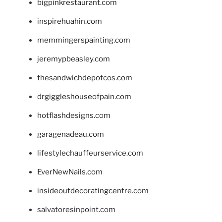
bigpinkrestaurant.com
inspirehuahin.com
memmingerspainting.com
jeremypbeasley.com
thesandwichdepotcos.com
drgiggleshouseofpain.com
hotflashdesigns.com
garagenadeau.com
lifestylechauffeurservice.com
EverNewNails.com
insideoutdecoratingcentre.com
salvatoresinpoint.com