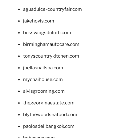
aguadulce-countryfair.com
jakehovis.com
bosswingsduluth.com
birminghamautocare.com
tonyscountrykitchen.com
jbellasnailspa.com
mychaihouse.com
alvisgrooming.com
thegeorginaestate.com
blythewoodseafood.com
paolosdelibangkok.com
bobacove.com