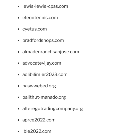
lewis-lewis-cpas.com
eleontennis.com
cyetus.com
bradfordshops.com
almadenranchsanjose.com
advocatevijay.com
adlibilimler2023.com
naswwebed.org
balithut-manado.org
alteregotradingcompany.org
aprce2022.com
ibie2022.com