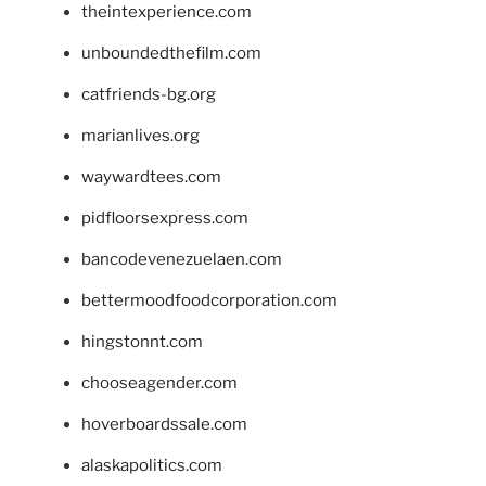
theintexperience.com
unboundedthefilm.com
catfriends-bg.org
marianlives.org
waywardtees.com
pidfloorsexpress.com
bancodevenezuelaen.com
bettermoodfoodcorporation.com
hingstonnt.com
chooseagender.com
hoverboardssale.com
alaskapolitics.com