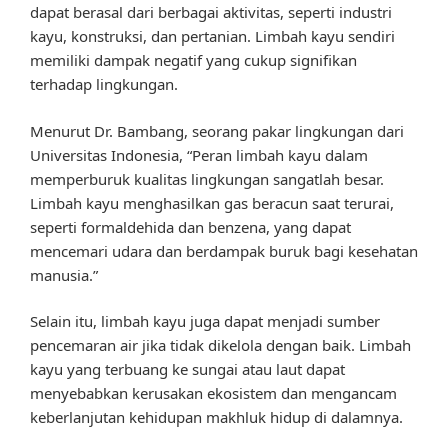
dapat berasal dari berbagai aktivitas, seperti industri
kayu, konstruksi, dan pertanian. Limbah kayu sendiri
memiliki dampak negatif yang cukup signifikan
terhadap lingkungan.
Menurut Dr. Bambang, seorang pakar lingkungan dari
Universitas Indonesia, “Peran limbah kayu dalam
memperburuk kualitas lingkungan sangatlah besar.
Limbah kayu menghasilkan gas beracun saat terurai,
seperti formaldehida dan benzena, yang dapat
mencemari udara dan berdampak buruk bagi kesehatan
manusia.”
Selain itu, limbah kayu juga dapat menjadi sumber
pencemaran air jika tidak dikelola dengan baik. Limbah
kayu yang terbuang ke sungai atau laut dapat
menyebabkan kerusakan ekosistem dan mengancam
keberlanjutan kehidupan makhluk hidup di dalamnya.