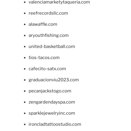
valenciamarketytaqueria.com
reefrecordsllc.com
alawaffle.com
aryouthfishing.com
united-basketball.com
tios-tacos.com
cafecito-satx.com
graduacionviu2023.com
pecanjackstogo.com
zengardendayspa.com
sparklejewelryinc.com
ironcladtattoostudio.com