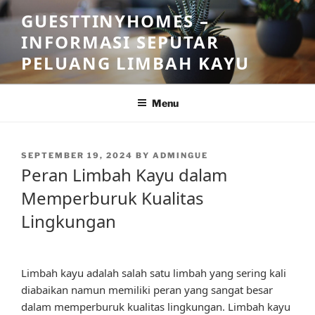
Skip
GUESTTINYHOMES –
to
INFORMASI SEPUTAR
content
PELUANG LIMBAH KAYU
Menu
POSTED
SEPTEMBER 19, 2024
BY
ADMINGUE
ON
Peran Limbah Kayu dalam
Memperburuk Kualitas
Lingkungan
Limbah kayu adalah salah satu limbah yang sering kali
diabaikan namun memiliki peran yang sangat besar
dalam memperburuk kualitas lingkungan. Limbah kayu