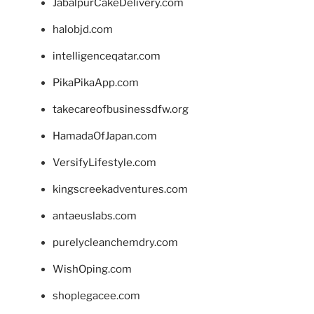
JabalpurCakeDelivery.com
halobjd.com
intelligenceqatar.com
PikaPikaApp.com
takecareofbusinessdfw.org
HamadaOfJapan.com
VersifyLifestyle.com
kingscreekadventures.com
antaeuslabs.com
purelycleanchemdry.com
WishOping.com
shoplegacee.com