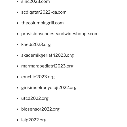
sinc2023.com
scdlqatar2022-qa.com
thecolumbiagrill.com
provisionscheeseandwineshoppe.com
khedi2023.org
akademikgeriatri2023.org
marmarapediatri2023.org
emchie2023.org
girisimselradyoloji2022.org
utcd2022.org
biosensor2022.org
ialp2022.org