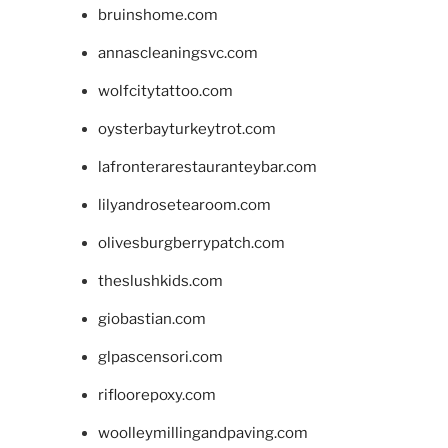
bruinshome.com
annascleaningsvc.com
wolfcitytattoo.com
oysterbayturkeytrot.com
lafronterarestauranteybar.com
lilyandrosetearoom.com
olivesburgberrypatch.com
theslushkids.com
giobastian.com
glpascensori.com
rifloorepoxy.com
woolleymillingandpaving.com