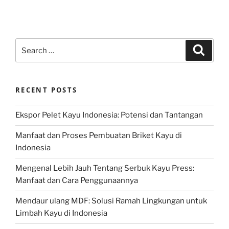
Search
Search
for:
RECENT POSTS
Ekspor Pelet Kayu Indonesia: Potensi dan Tantangan
Manfaat dan Proses Pembuatan Briket Kayu di
Indonesia
Mengenal Lebih Jauh Tentang Serbuk Kayu Press:
Manfaat dan Cara Penggunaannya
Mendaur ulang MDF: Solusi Ramah Lingkungan untuk
Limbah Kayu di Indonesia