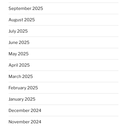
September 2025
August 2025
July 2025
June 2025
May 2025
April 2025
March 2025
February 2025
January 2025
December 2024
November 2024