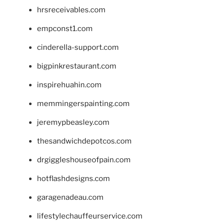
hrsreceivables.com
empconst1.com
cinderella-support.com
bigpinkrestaurant.com
inspirehuahin.com
memmingerspainting.com
jeremypbeasley.com
thesandwichdepotcos.com
drgiggleshouseofpain.com
hotflashdesigns.com
garagenadeau.com
lifestylechauffeurservice.com