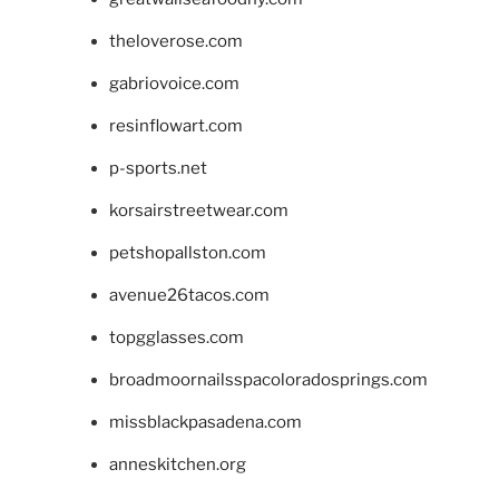
theloverose.com
gabriovoice.com
resinflowart.com
p-sports.net
korsairstreetwear.com
petshopallston.com
avenue26tacos.com
topgglasses.com
broadmoornailsspacoloradosprings.com
missblackpasadena.com
anneskitchen.org