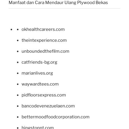
Manfaat dan Cara Mendaur Ulang Plywood Bekas
okhealthcareers.com
theintexperience.com
unboundedthefilm.com
catfriends-bg.org
marianlives.org
waywardtees.com
pidfloorsexpress.com
bancodevenezuelaen.com
bettermoodfoodcorporation.com
hingstonnt.com