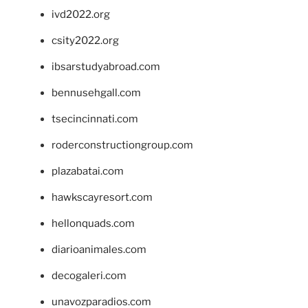
ivd2022.org
csity2022.org
ibsarstudyabroad.com
bennusehgall.com
tsecincinnati.com
roderconstructiongroup.com
plazabatai.com
hawkscayresort.com
hellonquads.com
diarioanimales.com
decogaleri.com
unavozparadios.com