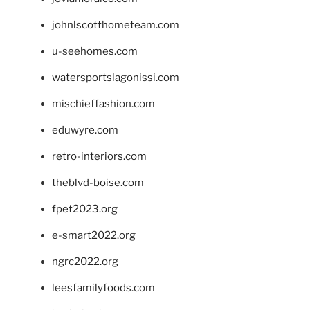
johnlscotthometeam.com
u-seehomes.com
watersportslagonissi.com
mischieffashion.com
eduwyre.com
retro-interiors.com
theblvd-boise.com
fpet2023.org
e-smart2022.org
ngrc2022.org
leesfamilyfoods.com