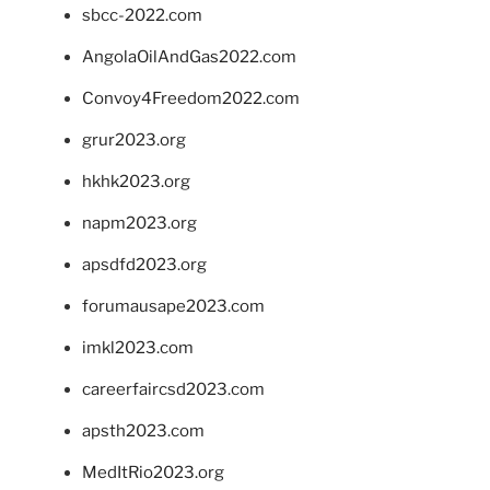
sbcc-2022.com
AngolaOilAndGas2022.com
Convoy4Freedom2022.com
grur2023.org
hkhk2023.org
napm2023.org
apsdfd2023.org
forumausape2023.com
imkl2023.com
careerfaircsd2023.com
apsth2023.com
MedItRio2023.org