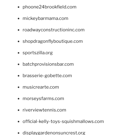
phoone24brookfield.com
mickeybarmama.com
roadwayconstructioninc.com
shopdragonflyboutique.com
sportszilla.org
batchprovisionsbar.com
brasserie-gobette.com
musicrearte.com
morseysfarms.com
riverviewtennis.com
official-kelly-toys-squishmallows.com
displaygardenonsuncrest.org