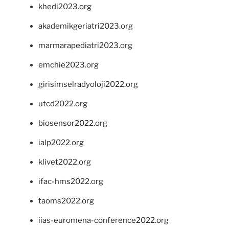
khedi2023.org
akademikgeriatri2023.org
marmarapediatri2023.org
emchie2023.org
girisimselradyoloji2022.org
utcd2022.org
biosensor2022.org
ialp2022.org
klivet2022.org
ifac-hms2022.org
taoms2022.org
iias-euromena-conference2022.org