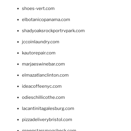
shoes-vert.com
elbotanicopanama.com
shadyoaksrockportrvpark.com
jccoinlaundry.com
kautorepair.com
marjaeswinebar.com
elmazatlanclinton.com
ideacoffeenyc.com
odieschillicothe.com
lacantinitagalesburg.com
pizzadeliverybristol.com
greenstarsmogcheck.com