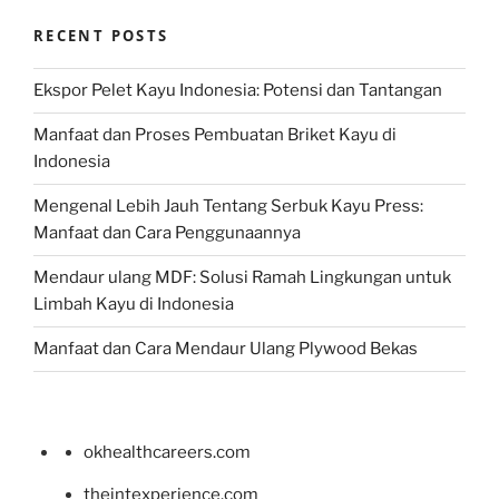
RECENT POSTS
Ekspor Pelet Kayu Indonesia: Potensi dan Tantangan
Manfaat dan Proses Pembuatan Briket Kayu di
Indonesia
Mengenal Lebih Jauh Tentang Serbuk Kayu Press:
Manfaat dan Cara Penggunaannya
Mendaur ulang MDF: Solusi Ramah Lingkungan untuk
Limbah Kayu di Indonesia
Manfaat dan Cara Mendaur Ulang Plywood Bekas
okhealthcareers.com
theintexperience.com