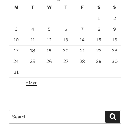
M
T
W
T
F
S
S
1
2
3
4
5
6
7
8
9
10
11
12
13
14
15
16
17
18
19
20
21
22
23
24
25
26
27
28
29
30
31
« Mar
Search
Search
for: