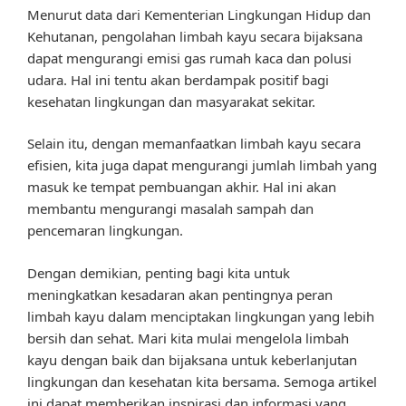
Menurut data dari Kementerian Lingkungan Hidup dan
Kehutanan, pengolahan limbah kayu secara bijaksana
dapat mengurangi emisi gas rumah kaca dan polusi
udara. Hal ini tentu akan berdampak positif bagi
kesehatan lingkungan dan masyarakat sekitar.
Selain itu, dengan memanfaatkan limbah kayu secara
efisien, kita juga dapat mengurangi jumlah limbah yang
masuk ke tempat pembuangan akhir. Hal ini akan
membantu mengurangi masalah sampah dan
pencemaran lingkungan.
Dengan demikian, penting bagi kita untuk
meningkatkan kesadaran akan pentingnya peran
limbah kayu dalam menciptakan lingkungan yang lebih
bersih dan sehat. Mari kita mulai mengelola limbah
kayu dengan baik dan bijaksana untuk keberlanjutan
lingkungan dan kesehatan kita bersama. Semoga artikel
ini dapat memberikan inspirasi dan informasi yang