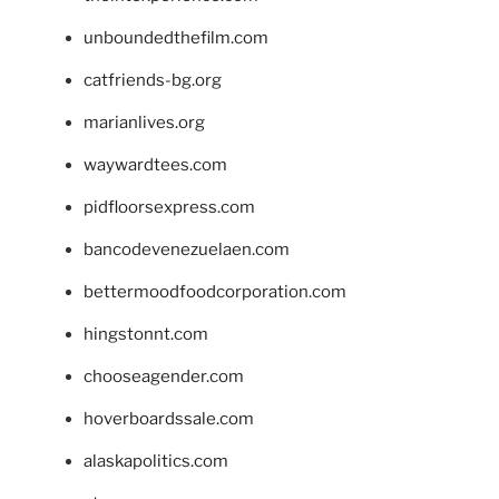
unboundedthefilm.com
catfriends-bg.org
marianlives.org
waywardtees.com
pidfloorsexpress.com
bancodevenezuelaen.com
bettermoodfoodcorporation.com
hingstonnt.com
chooseagender.com
hoverboardssale.com
alaskapolitics.com