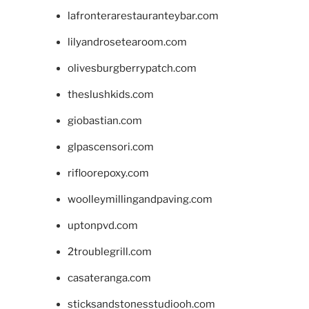
lafronterarestauranteybar.com
lilyandrosetearoom.com
olivesburgberrypatch.com
theslushkids.com
giobastian.com
glpascensori.com
rifloorepoxy.com
woolleymillingandpaving.com
uptonpvd.com
2troublegrill.com
casateranga.com
sticksandstonesstudiooh.com