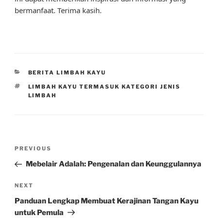
bermanfaat. Terima kasih.
CATEGORIES
BERITA LIMBAH KAYU
TAGS
LIMBAH KAYU TERMASUK KATEGORI JENIS
LIMBAH
Post
Previous
PREVIOUS
navigation
Post
Mebelair Adalah: Pengenalan dan Keunggulannya
Next
NEXT
Post
Panduan Lengkap Membuat Kerajinan Tangan Kayu
untuk Pemula