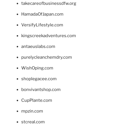
takecareofbusinessdfw.org
HamadaOfJapan.com
VersifyLifestyle.com
kingscreekadventures.com
antaeuslabs.com
purelycleanchemdry.com
WishOping.com
shoplegacee.com
bonvivantshop.com
CupPlante.com
mpzin.com
stcreal.com