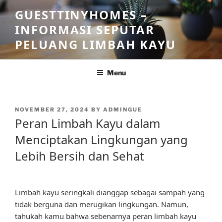
Skip
GUESTTINYHOMES –
to
INFORMASI SEPUTAR
content
PELUANG LIMBAH KAYU
Menu
POSTED
NOVEMBER 27, 2024
BY
ADMINGUE
ON
Peran Limbah Kayu dalam
Menciptakan Lingkungan yang
Lebih Bersih dan Sehat
Limbah kayu seringkali dianggap sebagai sampah yang
tidak berguna dan merugikan lingkungan. Namun,
tahukah kamu bahwa sebenarnya peran limbah kayu