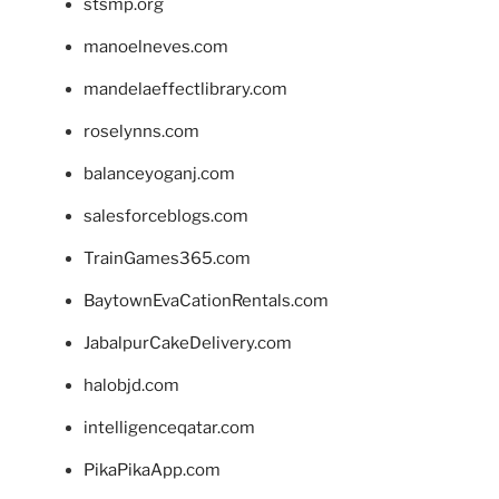
stsmp.org
manoelneves.com
mandelaeffectlibrary.com
roselynns.com
balanceyoganj.com
salesforceblogs.com
TrainGames365.com
BaytownEvaCationRentals.com
JabalpurCakeDelivery.com
halobjd.com
intelligenceqatar.com
PikaPikaApp.com