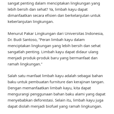
sangat penting dalam menciptakan lingkungan yang
lebih bersih dan sehat? Ya, limbah kayu dapat
dimanfaatkan secara efisien dan berkelanjutan untuk
keberlanjutan lingkungan.
Menurut Pakar Lingkungan dari Universitas Indonesia,
Dr. Budi Santoso, “Peran limbah kayu dalam
menciptakan lingkungan yang lebih bersih dan sehat
sangatlah penting. Limbah kayu dapat didaur ulang
menjadi produk-produk baru yang bermanfaat dan
ramah lingkungan.”
Salah satu manfaat limbah kayu adalah sebagai bahan
baku untuk pembuatan furniture dan kerajinan tangan.
Dengan memanfaatkan limbah kayu, kita dapat
mengurangi penggunaan bahan baku alami yang dapat
menyebabkan deforestasi. Selain itu, limbah kayu juga
dapat diolah menjadi biofuel yang ramah lingkungan.