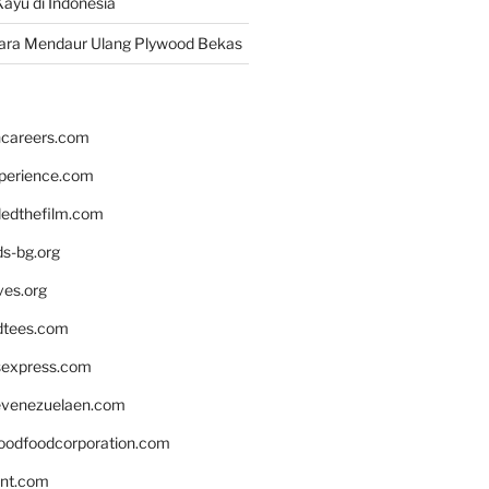
ayu di Indonesia
ara Mendaur Ulang Plywood Bekas
hcareers.com
xperience.com
edthefilm.com
ds-bg.org
ves.org
tees.com
rsexpress.com
venezuelaen.com
oodfoodcorporation.com
nnt.com