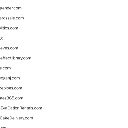
gender.com
ardssale.com
litics.com
rg
neves.com
ffectlibrary.com
ns.com
yoganj.com
rceblogs.com
ames365.com
EvaCationRentals.com
rCakeDelivery.com
.com