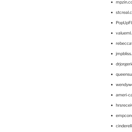
mpzin.c
stcreal.
PopUpFl
valueml
rebecca
jmpblis
drjorger
queensu
wendyw
ameri-
hrsrece
empcon
cinderel