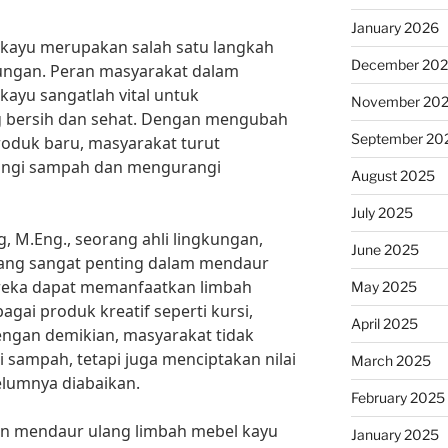
January 2026
kayu merupakan salah satu langkah
December 20
ungan. Peran masyarakat dalam
ayu sangatlah vital untuk
November 20
g bersih dan sehat. Dengan mengubah
September 20
roduk baru, masyarakat turut
angi sampah dan mengurangi
August 2025
July 2025
g, M.Eng., seorang ahli lingkungan,
June 2025
yang sangat penting dalam mendaur
reka dapat memanfaatkan limbah
May 2025
gai produk kreatif seperti kursi,
April 2025
Dengan demikian, masyarakat tidak
ampah, tetapi juga menciptakan nilai
March 2025
elumnya diabaikan.
February 2025
lan mendaur ulang limbah mebel kayu
January 2025