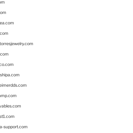
om
com
ea.com
.com
torresjewelry.com
s.com
ico.com
shipa.com
eimerdds.com
camp.com
ivables.com
st1.com
la-support.com