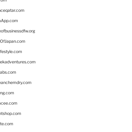
enceqatar.com
aApp.com
eofbusinessdfw.org
OfJapan.com
ifestyle.com
eekadventures.com
labs.com
leanchemdry.com
ing.com
acee.com
ntshop.com
te.com