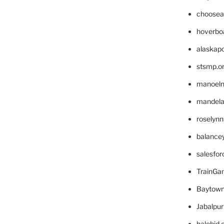
choosea
hoverbo
alaskapo
stsmp.o
manoel
mandelae
roselyn
balance
salesfo
TrainG
Baytown
Jabalpu
halobjd