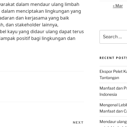
yarakat dalam mendaur ulang limbah
« Mar
g dalam menciptakan lingkungan yang
adaran dan kerjasama yang baik
h, dan stakeholder lainnya,
el kayu yang didaur ulang dapat terus
Search
mpak positif bagi lingkungan dan
for:
RECENT POST
Ekspor Pelet K
Tantangan
Manfaat dan P
Indonesia
Mengenal Lebih
Manfaat dan C
Mendaur ulang
NEXT
Next