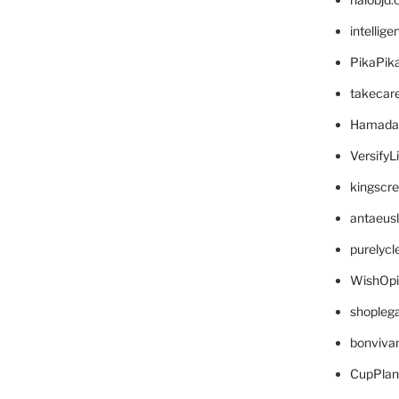
intellig
PikaPik
takecar
Hamada
VersifyL
kingscr
antaeus
purelyc
WishOp
shopleg
bonviva
CupPlan