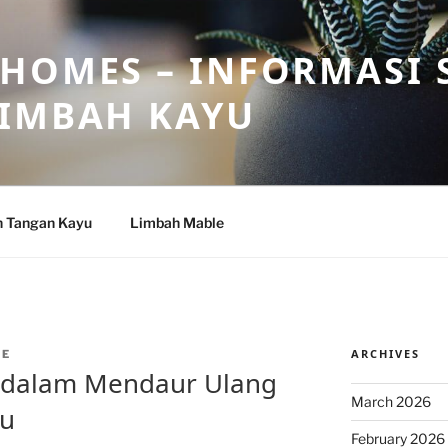
HOMES – INFORMASI 
LIMBAH KAYU
n Tangan Kayu
Limbah Mable
ARCHIVES
UE
 dalam Mendaur Ulang
March 2026
yu
February 2026