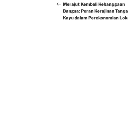
navigation
Post
Merajut Kembali Kebanggaan
Bangsa: Peran Kerajinan Tang
Kayu dalam Perekonomian Lok