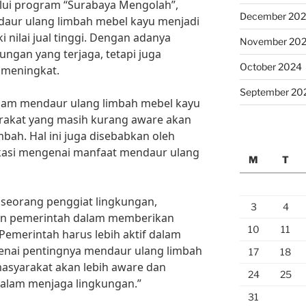
alui program “Surabaya Mengolah”,
December 20
daur ulang limbah mebel kayu menjadi
 nilai jual tinggi. Dengan adanya
November 20
kungan yang terjaga, tetapi juga
October 2024
 meningkat.
September 20
lam mendaur ulang limbah mebel kayu
rakat yang masih kurang aware akan
bah. Hal ini juga disebabkan oleh
ukasi mengenai manfaat mendaur ulang
M
T
, seorang penggiat lingkungan,
3
4
an pemerintah dalam memberikan
10
11
Pemerintah harus lebih aktif dalam
enai pentingnya mendaur ulang limbah
17
18
asyarakat akan lebih aware dan
24
25
dalam menjaga lingkungan.”
31