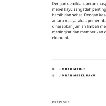
Dengan demikian, peran mas
mebel kayu sangatlah pentin
bersih dan sehat. Dengan kes
antara masyarakat, pemerinta
diharapkan jumlah limbah meb
meningkat dan memberikan da
ekonomi.
CATEGORIES
LIMBAH MABLE
TAGS
LIMBAH MEBEL KAYU
Post
Previous
PREVIOUS