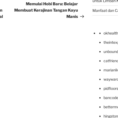
untuk Limbah K
Post
Memulai Hobi Baru: Belajar
an
Membuat Kerajinan Tangan Kayu
Manfaat dan C
al
Manis
okhealt
theinte
unbound
catfrien
marianli
wayward
pidfloo
bancode
betterm
hingsto