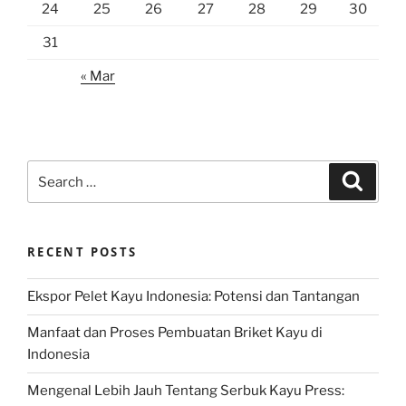
24
25
26
27
28
29
30
31
« Mar
Search
Search
for:
RECENT POSTS
Ekspor Pelet Kayu Indonesia: Potensi dan Tantangan
Manfaat dan Proses Pembuatan Briket Kayu di
Indonesia
Mengenal Lebih Jauh Tentang Serbuk Kayu Press: