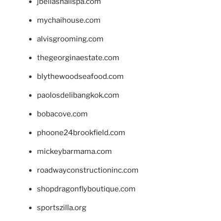
jbellasnailspa.com
mychaihouse.com
alvisgrooming.com
thegeorginaestate.com
blythewoodseafood.com
paolosdelibangkok.com
bobacove.com
phoone24brookfield.com
mickeybarmama.com
roadwayconstructioninc.com
shopdragonflyboutique.com
sportszilla.org