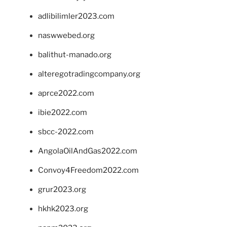
adlibilimler2023.com
naswwebed.org
balithut-manado.org
alteregotradingcompany.org
aprce2022.com
ibie2022.com
sbcc-2022.com
AngolaOilAndGas2022.com
Convoy4Freedom2022.com
grur2023.org
hkhk2023.org