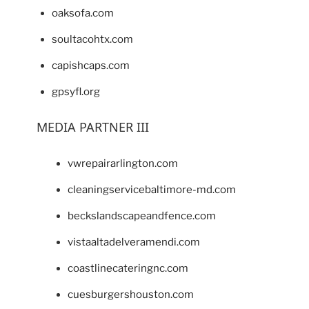
oaksofa.com
soultacohtx.com
capishcaps.com
gpsyfl.org
MEDIA PARTNER III
vwrepairarlington.com
cleaningservicebaltimore-md.com
beckslandscapeandfence.com
vistaaltadelveramendi.com
coastlinecateringnc.com
cuesburgershouston.com