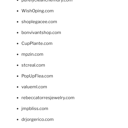
WishOping.com
shoplegacee.com
bonvivantshop.com
CupPlante.com
mpzin.com
stcreal.com
PopUpFlea.com
valueml.com
rebeccatorresjewelry.com
jmpbliss.com
drjorgerico.com