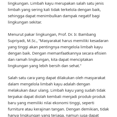
lingkungan. Limbah kayu merupakan salah satu jenis
limbah yang sering kali tidak terkelola dengan baik,
sehingga dapat menimbulkan dampak negatif bagi
lingkungan sekitar.
Menurut pakar lingkungan, Prof. Dr. Ir. Bambang
Supriyadi, M.Sc., “Masyarakat harus memiliki kesadaran
yang tinggi akan pentingnya mengelola limbah kayu
dengan baik. Dengan memanfaatkannya secara efisien
dan ramah lingkungan, kita dapat menciptakan
lingkungan yang lebih bersih dan sehat.”
Salah satu cara yang dapat dilakukan oleh masyarakat
dalam mengelola limbah kayu adalah dengan
melakukan daur ulang. Limbah kayu yang sudah tidak
terpakai dapat diolah kembali menjadi produk-produk
baru yang memiliki nilai ekonomi tinggi, seperti
furniture atau kerajinan tangan. Dengan demikian, tidak
hanya lingkungan yang terjaga, namun juga dapat