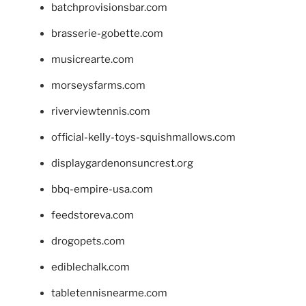
batchprovisionsbar.com
brasserie-gobette.com
musicrearte.com
morseysfarms.com
riverviewtennis.com
official-kelly-toys-squishmallows.com
displaygardenonsuncrest.org
bbq-empire-usa.com
feedstoreva.com
drogopets.com
ediblechalk.com
tabletennisnearme.com