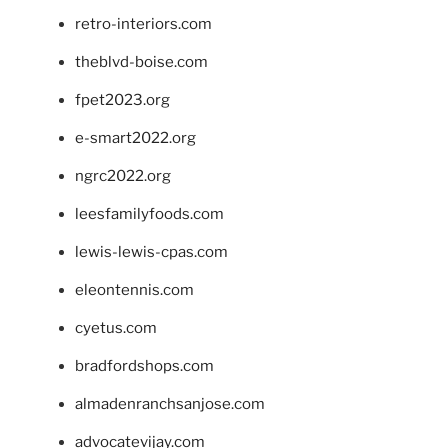
retro-interiors.com
theblvd-boise.com
fpet2023.org
e-smart2022.org
ngrc2022.org
leesfamilyfoods.com
lewis-lewis-cpas.com
eleontennis.com
cyetus.com
bradfordshops.com
almadenranchsanjose.com
advocatevijay.com