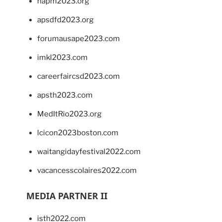
napm2023.org
apsdfd2023.org
forumausape2023.com
imkl2023.com
careerfaircsd2023.com
apsth2023.com
MedItRio2023.org
lcicon2023boston.com
waitangidayfestival2022.com
vacancesscolaires2022.com
MEDIA PARTNER II
isth2022.com