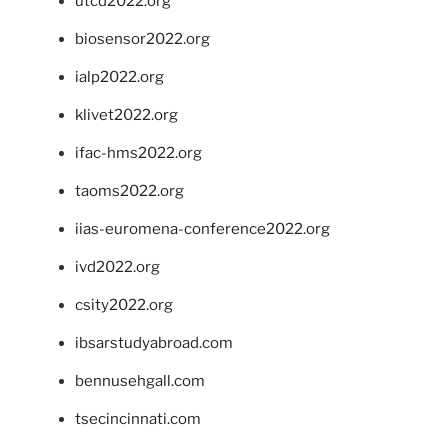
utcd2022.org
biosensor2022.org
ialp2022.org
klivet2022.org
ifac-hms2022.org
taoms2022.org
iias-euromena-conference2022.org
ivd2022.org
csity2022.org
ibsarstudyabroad.com
bennusehgall.com
tsecincinnati.com