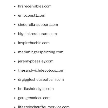
hrsreceivables.com
empconst1.com
cinderella-support.com
bigpinkrestaurant.com
inspirehuahin.com
memmingerspainting.com
jeremypbeasley.com
thesandwichdepotcos.com
drgiggleshouseofpain.com
hotflashdesigns.com
garagenadeau.com
lifestylechauffeurservice.com