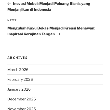
Post
Inovasi Mebel: Menjadi Peluang Bisnis yang
Menjanjikan di Indonesia
Next
NEXT
Post
Mengubah Kayu Bekas Menjadi Kreasi Menawan:
Inspirasi Kerajinan Tangan
ARCHIVES
March 2026
February 2026
January 2026
December 2025
November 2025