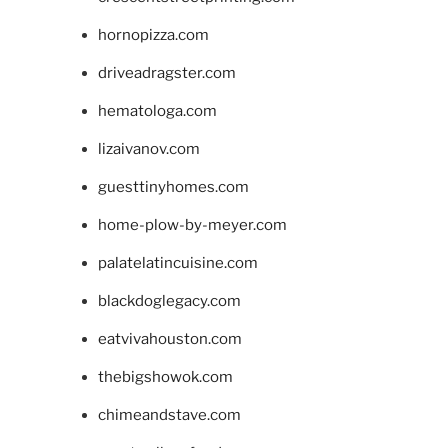
hornopizza.com
driveadragster.com
hematologa.com
lizaivanov.com
guesttinyhomes.com
home-plow-by-meyer.com
palatelatincuisine.com
blackdoglegacy.com
eatvivahouston.com
thebigshowok.com
chimeandstave.com