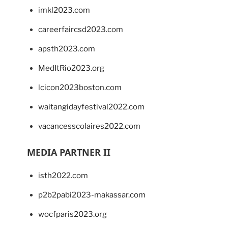
imkl2023.com
careerfaircsd2023.com
apsth2023.com
MedItRio2023.org
lcicon2023boston.com
waitangidayfestival2022.com
vacancesscolaires2022.com
MEDIA PARTNER II
isth2022.com
p2b2pabi2023-makassar.com
wocfparis2023.org