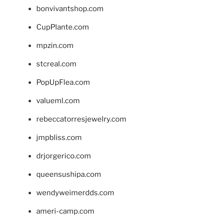
bonvivantshop.com
CupPlante.com
mpzin.com
stcreal.com
PopUpFlea.com
valueml.com
rebeccatorresjewelry.com
jmpbliss.com
drjorgerico.com
queensushipa.com
wendyweimerdds.com
ameri-camp.com