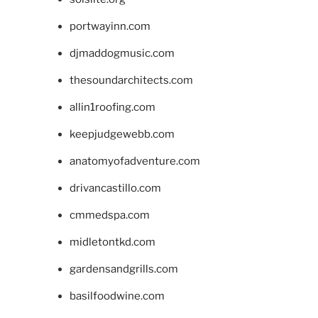
portwayinn.com
djmaddogmusic.com
thesoundarchitects.com
allin1roofing.com
keepjudgewebb.com
anatomyofadventure.com
drivancastillo.com
cmmedspa.com
midletontkd.com
gardensandgrills.com
basilfoodwine.com