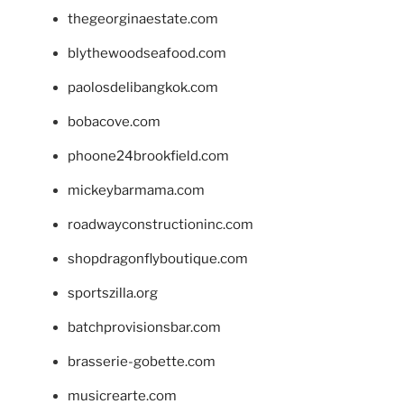
thegeorginaestate.com
blythewoodseafood.com
paolosdelibangkok.com
bobacove.com
phoone24brookfield.com
mickeybarmama.com
roadwayconstructioninc.com
shopdragonflyboutique.com
sportszilla.org
batchprovisionsbar.com
brasserie-gobette.com
musicrearte.com