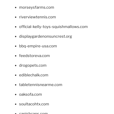
morseysfarms.com
riverviewtennis.com
official-kelly-toys-squishmallows.com
displaygardenonsuncrest.org
bbq-empire-usa.com
feedstoreva.com
drogopets.com
ediblechalk.com
tabletennisnearme.com
oaksofa.com
soultacohtx.com
capishcaps.com