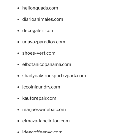
hellonquads.com
diarioanimales.com
decogaleri.com
unavozparadios.com
shoes-vert.com
elbotanicopanama.com
shadyoaksrockportrvpark.com
jccoinlaundry.com
kautorepair.com
marjaeswinebar.com
elmazatlanclinton.com
ideacoffeenyc.com