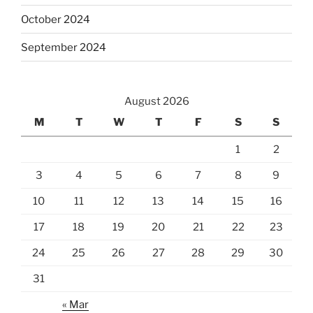
October 2024
September 2024
August 2026
M
T
W
T
F
S
S
1
2
3
4
5
6
7
8
9
10
11
12
13
14
15
16
17
18
19
20
21
22
23
24
25
26
27
28
29
30
31
« Mar