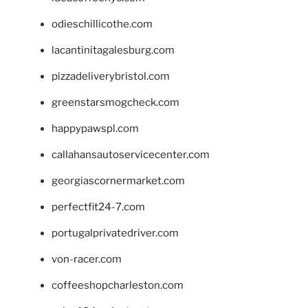
odieschillicothe.com
lacantinitagalesburg.com
pizzadeliverybristol.com
greenstarsmogcheck.com
happypawspl.com
callahansautoservicecenter.com
georgiascornermarket.com
perfectfit24-7.com
portugalprivatedriver.com
von-racer.com
coffeeshopcharleston.com