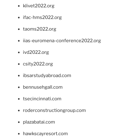
klivet2022.org
ifac-hms2022.org
taoms2022.org
iias-euromena-conference2022.org
ivd2022.org
csity2022.org
ibsarstudyabroad.com
bennusehgall.com
tsecincinnati.com
roderconstructiongroup.com
plazabatai.com
hawkscayresort.com