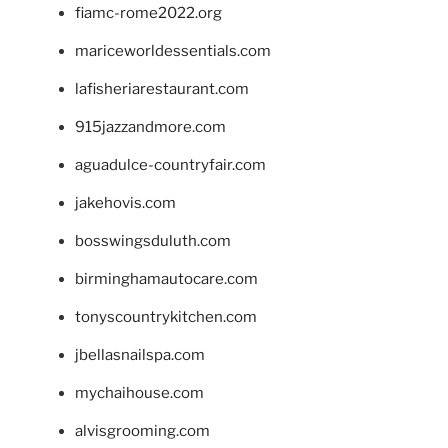
fiamc-rome2022.org
mariceworldessentials.com
lafisheriarestaurant.com
915jazzandmore.com
aguadulce-countryfair.com
jakehovis.com
bosswingsduluth.com
birminghamautocare.com
tonyscountrykitchen.com
jbellasnailspa.com
mychaihouse.com
alvisgrooming.com