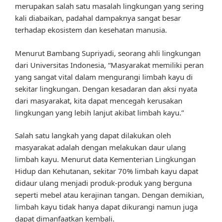
merupakan salah satu masalah lingkungan yang sering
kali diabaikan, padahal dampaknya sangat besar
terhadap ekosistem dan kesehatan manusia.
Menurut Bambang Supriyadi, seorang ahli lingkungan
dari Universitas Indonesia, “Masyarakat memiliki peran
yang sangat vital dalam mengurangi limbah kayu di
sekitar lingkungan. Dengan kesadaran dan aksi nyata
dari masyarakat, kita dapat mencegah kerusakan
lingkungan yang lebih lanjut akibat limbah kayu.”
Salah satu langkah yang dapat dilakukan oleh
masyarakat adalah dengan melakukan daur ulang
limbah kayu. Menurut data Kementerian Lingkungan
Hidup dan Kehutanan, sekitar 70% limbah kayu dapat
didaur ulang menjadi produk-produk yang berguna
seperti mebel atau kerajinan tangan. Dengan demikian,
limbah kayu tidak hanya dapat dikurangi namun juga
dapat dimanfaatkan kembali.