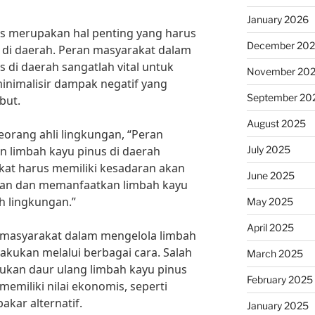
January 2026
us merupakan hal penting yang harus
December 20
 di daerah. Peran masyarakat dalam
 di daerah sangatlah vital untuk
November 20
nimalisir dampak negatif yang
September 20
but.
August 2025
orang ahli lingkungan, “Peran
July 2025
 limbah kayu pinus di daerah
akat harus memiliki kesadaran akan
June 2025
gan dan memanfaatkan limbah kayu
h lingkungan.”
May 2025
April 2025
tif masyarakat dalam mengelola limbah
lakukan melalui berbagai cara. Salah
March 2025
ukan daur ulang limbah kayu pinus
February 2025
emiliki nilai ekonomis, seperti
akar alternatif.
January 2025