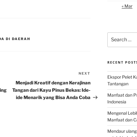
« Mar
Search
DA DI DAERAH
for:
RECENT POST
NEXT
Next
Ekspor Pelet K
Post
Menjadi Kreatif dengan Kerajinan
Tantangan
ing
Tangan dari Kayu Pinus Bekas: Ide-
Manfaat dan P
ide Menarik yang Bisa Anda Coba
Indonesia
Mengenal Lebih
Manfaat dan C
Mendaur ulang