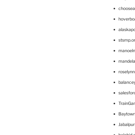
choosea
hoverbo
alaskapo
stsmp.o
manoel
mandelae
roselyn
balance
salesfo
TrainG
Baytown
Jabalpu
halobjd