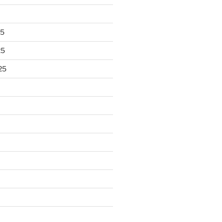
25
25
25