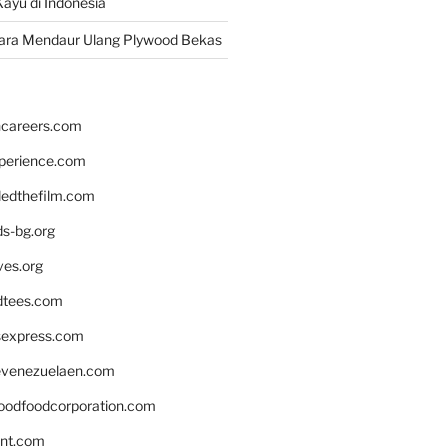
ayu di Indonesia
ara Mendaur Ulang Plywood Bekas
hcareers.com
xperience.com
edthefilm.com
ds-bg.org
ves.org
tees.com
rsexpress.com
venezuelaen.com
oodfoodcorporation.com
nnt.com