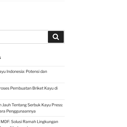
Search
S
ayu Indonesia: Potensi dan
roses Pembuatan Briket Kayu di
 Jauh Tentang Serbuk Kayu Press:
ara Penggunaannya
 MDF: Solusi Ramah Lingkungan