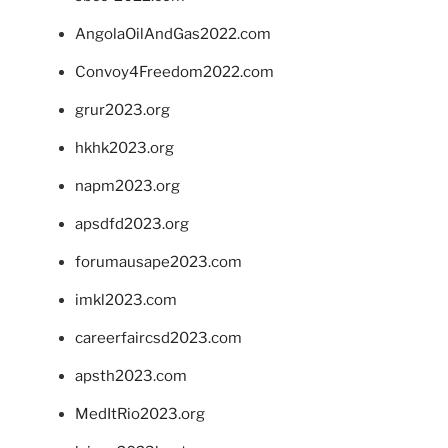
AngolaOilAndGas2022.com
Convoy4Freedom2022.com
grur2023.org
hkhk2023.org
napm2023.org
apsdfd2023.org
forumausape2023.com
imkl2023.com
careerfaircsd2023.com
apsth2023.com
MedItRio2023.org