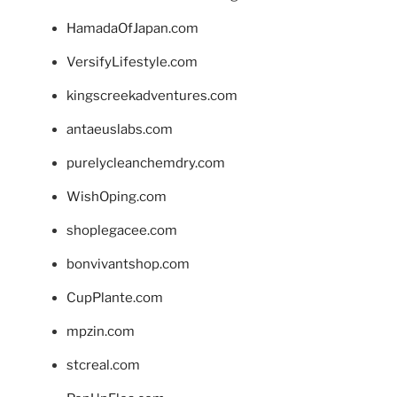
HamadaOfJapan.com
VersifyLifestyle.com
kingscreekadventures.com
antaeuslabs.com
purelycleanchemdry.com
WishOping.com
shoplegacee.com
bonvivantshop.com
CupPlante.com
mpzin.com
stcreal.com