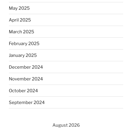
May 2025
April 2025
March 2025
February 2025
January 2025
December 2024
November 2024
October 2024
September 2024
August 2026