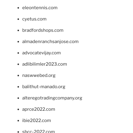
eleontennis.com
cyetus.com
bradfordshops.com
almadenranchsanjose.com
advocatevijay.com
adlibilimler2023.com
naswwebed.org
balithut-manado.org
alteregotradingcompany.org
aprce2022.com
ibie2022.com
sbcc-2022.com