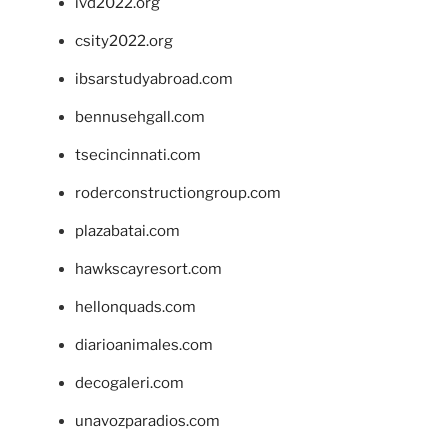
ivd2022.org
csity2022.org
ibsarstudyabroad.com
bennusehgall.com
tsecincinnati.com
roderconstructiongroup.com
plazabatai.com
hawkscayresort.com
hellonquads.com
diarioanimales.com
decogaleri.com
unavozparadios.com