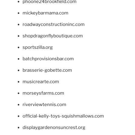
phoone24brookfield.com
mickeybarmama.com
roadwayconstructioninc.com
shopdragonflyboutique.com
sportszilla.org
batchprovisionsbar.com
brasserie-gobette.com
musicrearte.com
morseysfarms.com
riverviewtennis.com
official-kelly-toys-squishmallows.com
displaygardenonsuncrest.org