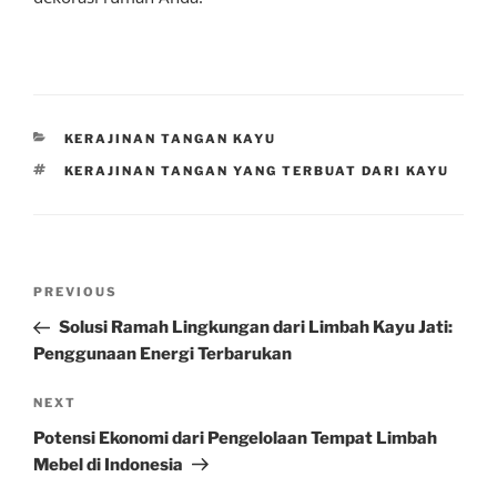
CATEGORIES
KERAJINAN TANGAN KAYU
TAGS
KERAJINAN TANGAN YANG TERBUAT DARI KAYU
Post
Previous
PREVIOUS
navigation
Post
Solusi Ramah Lingkungan dari Limbah Kayu Jati:
Penggunaan Energi Terbarukan
Next
NEXT
Post
Potensi Ekonomi dari Pengelolaan Tempat Limbah
Mebel di Indonesia