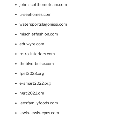
johnlscotthometeam.com
u-seehomes.com
watersportslagonissi.com
mischieffashion.com
eduwyre.com
retro-interiors.com
theblvd-boise.com
fpet2023.org
e-smart2022.org
ngrc2022.org
leesfamilyfoods.com
lewis-lewis-cpas.com