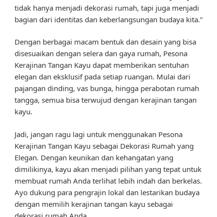
tidak hanya menjadi dekorasi rumah, tapi juga menjadi
bagian dari identitas dan keberlangsungan budaya kita.”
Dengan berbagai macam bentuk dan desain yang bisa
disesuaikan dengan selera dan gaya rumah, Pesona
Kerajinan Tangan Kayu dapat memberikan sentuhan
elegan dan eksklusif pada setiap ruangan. Mulai dari
pajangan dinding, vas bunga, hingga perabotan rumah
tangga, semua bisa terwujud dengan kerajinan tangan
kayu.
Jadi, jangan ragu lagi untuk menggunakan Pesona
Kerajinan Tangan Kayu sebagai Dekorasi Rumah yang
Elegan. Dengan keunikan dan kehangatan yang
dimilikinya, kayu akan menjadi pilihan yang tepat untuk
membuat rumah Anda terlihat lebih indah dan berkelas.
Ayo dukung para pengrajin lokal dan lestarikan budaya
dengan memilih kerajinan tangan kayu sebagai
dekorasi rumah Anda.