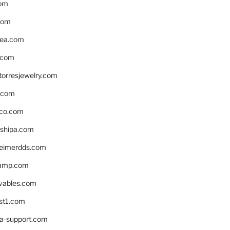
om
com
ea.com
.com
torresjewelry.com
s.com
ico.com
shipa.com
eimerdds.com
camp.com
ivables.com
st1.com
la-support.com