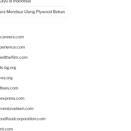
ayu di Indonesia
ara Mendaur Ulang Plywood Bekas
hcareers.com
xperience.com
edthefilm.com
ds-bg.org
ves.org
tees.com
rsexpress.com
venezuelaen.com
oodfoodcorporation.com
nnt.com