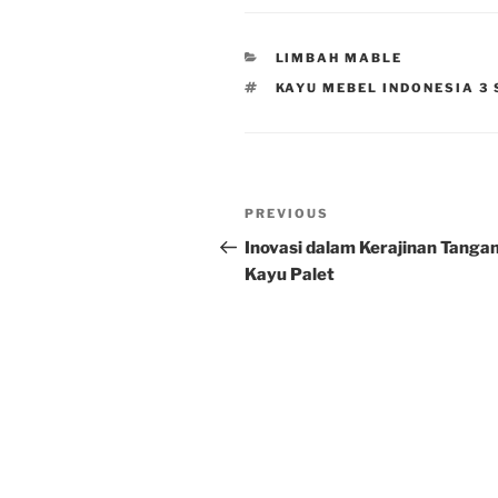
CATEGORIES
LIMBAH MABLE
TAGS
KAYU MEBEL INDONESIA 3
Post
Previous
PREVIOUS
navigation
Post
Inovasi dalam Kerajinan Tangan
Kayu Palet