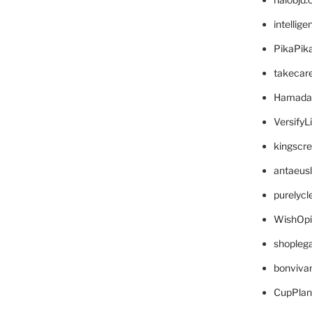
intellig
PikaPik
takecar
Hamada
VersifyL
kingscr
antaeus
purelyc
WishOp
shopleg
bonviva
CupPlan