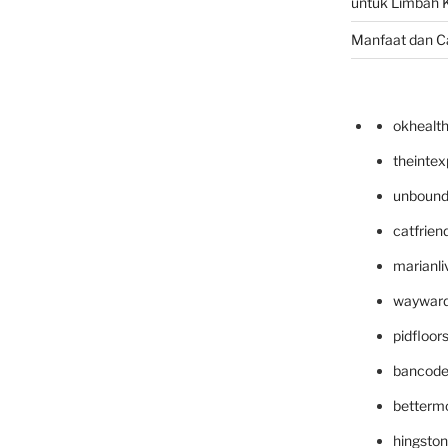
untuk Limbah K
Manfaat dan C
okhealt
theinte
unbound
catfrien
marianli
wayward
pidfloo
bancode
betterm
hingsto