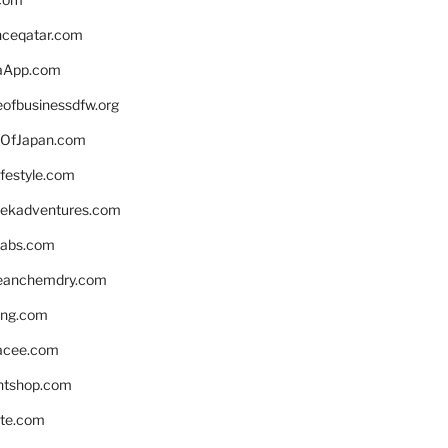
enceqatar.com
aApp.com
eofbusinessdfw.org
OfJapan.com
ifestyle.com
eekadventures.com
labs.com
leanchemdry.com
ing.com
acee.com
ntshop.com
te.com