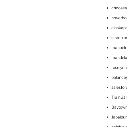
choosea
hoverbo
alaskapo
stsmp.o
manoel
mandelae
roselyn
balance
salesfo
TrainG
Baytown
Jabalpu
halobjd