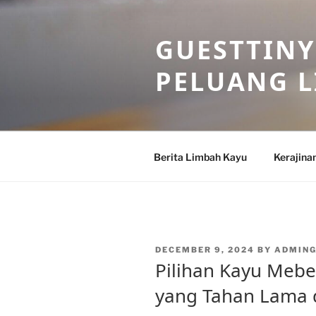
Skip
to
GUESTTINY
content
PELUANG 
Berita Limbah Kayu
Kerajina
POSTED
DECEMBER 9, 2024
BY
ADMIN
ON
Pilihan Kayu Mebe
yang Tahan Lama d