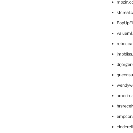
mpzin.c
stcreal.
PopUpFl
valueml
rebecca
jmpblis
drjorger
queensu
wendyw
ameri-
hrsrece
empcon
cinderel