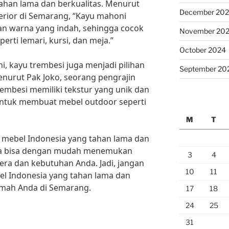
han lama dan berkualitas. Menurut
December 20
terior di Semarang, “Kayu mahoni
dan warna yang indah, sehingga cocok
November 20
erti lemari, kursi, dan meja.”
October 2024
i, kayu trembesi juga menjadi pilihan
September 20
nurut Pak Joko, seorang pengrajin
rembesi memiliki tekstur yang unik dan
untuk membuat mebel outdoor seperti
M
T
 mebel Indonesia yang tahan lama dan
nda bisa dengan mudah menemukan
3
4
era dan kebutuhan Anda. Jadi, jangan
10
11
el Indonesia yang tahan lama dan
umah Anda di Semarang.
17
18
24
25
31