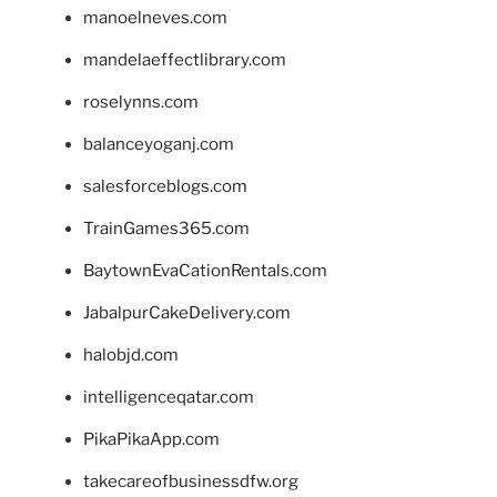
manoelneves.com
mandelaeffectlibrary.com
roselynns.com
balanceyoganj.com
salesforceblogs.com
TrainGames365.com
BaytownEvaCationRentals.com
JabalpurCakeDelivery.com
halobjd.com
intelligenceqatar.com
PikaPikaApp.com
takecareofbusinessdfw.org