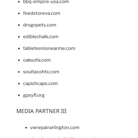
bbq-empire-usa.com
feedstoreva.com
drogopets.com
ediblechalk.com
tabletennisnearme.com
oaksofa.com
soultacohtx.com
capishcaps.com
gpsyfl.org
MEDIA PARTNER III
vwrepairarlington.com