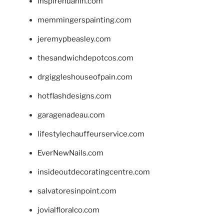
inspirehuahin.com
memmingerspainting.com
jeremypbeasley.com
thesandwichdepotcos.com
drgiggleshouseofpain.com
hotflashdesigns.com
garagenadeau.com
lifestylechauffeurservice.com
EverNewNails.com
insideoutdecoratingcentre.com
salvatoresinpoint.com
jovialfloralco.com