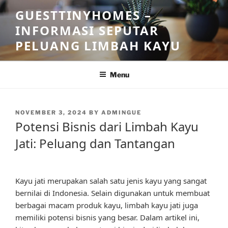
Skip
GUESTTINYHOMES –
to
INFORMASI SEPUTAR
content
PELUANG LIMBAH KAYU
Menu
POSTED
NOVEMBER 3, 2024
BY
ADMINGUE
ON
Potensi Bisnis dari Limbah Kayu
Jati: Peluang dan Tantangan
Kayu jati merupakan salah satu jenis kayu yang sangat
bernilai di Indonesia. Selain digunakan untuk membuat
berbagai macam produk kayu, limbah kayu jati juga
memiliki potensi bisnis yang besar. Dalam artikel ini,