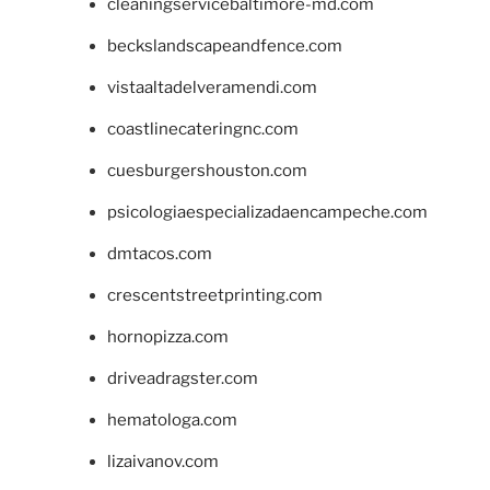
cleaningservicebaltimore-md.com
beckslandscapeandfence.com
vistaaltadelveramendi.com
coastlinecateringnc.com
cuesburgershouston.com
psicologiaespecializadaencampeche.com
dmtacos.com
crescentstreetprinting.com
hornopizza.com
driveadragster.com
hematologa.com
lizaivanov.com