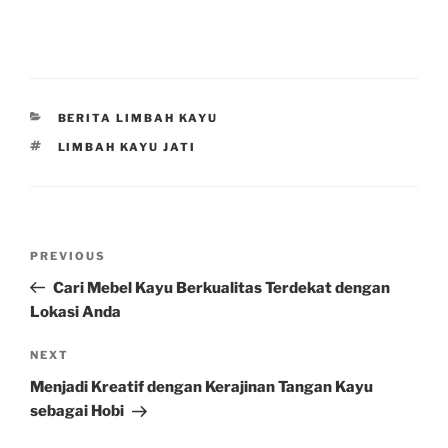
CATEGORIES
BERITA LIMBAH KAYU
TAGS
LIMBAH KAYU JATI
Post
Previous
PREVIOUS
navigation
Post
Cari Mebel Kayu Berkualitas Terdekat dengan
Lokasi Anda
Next
NEXT
Post
Menjadi Kreatif dengan Kerajinan Tangan Kayu
sebagai Hobi