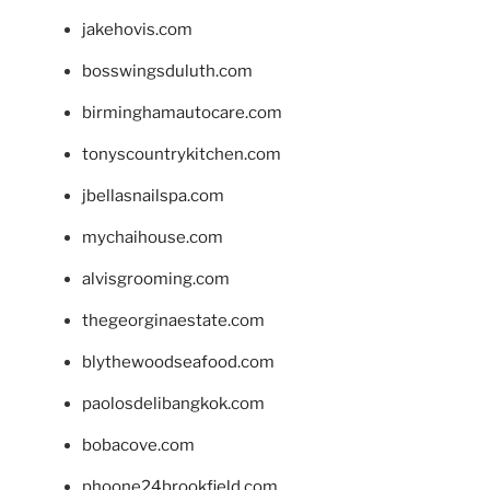
jakehovis.com
bosswingsduluth.com
birminghamautocare.com
tonyscountrykitchen.com
jbellasnailspa.com
mychaihouse.com
alvisgrooming.com
thegeorginaestate.com
blythewoodseafood.com
paolosdelibangkok.com
bobacove.com
phoone24brookfield.com