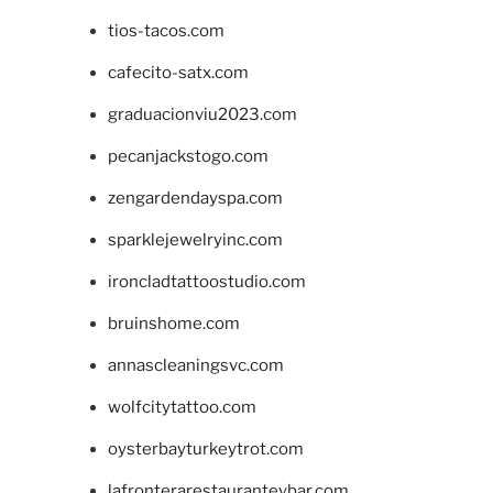
tios-tacos.com
cafecito-satx.com
graduacionviu2023.com
pecanjackstogo.com
zengardendayspa.com
sparklejewelryinc.com
ironcladtattoostudio.com
bruinshome.com
annascleaningsvc.com
wolfcitytattoo.com
oysterbayturkeytrot.com
lafronterarestauranteybar.com