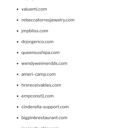
valueml.com
rebeccatorresjewelry.com
jmpbliss.com
drjorgerico.com
queensushipa.com
wendyweimerdds.com
ameri-camp.com
hrsreceivables.com
empconst1.com
cinderella-support.com
bigpinkrestaurant.com