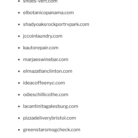
shoes-vert.com
elbotanicopanama.com
shadyoaksrockportrvpark.com
jccoinlaundry.com
kautorepair.com
marjaeswinebar.com
elmazatlanclinton.com
ideacoffeenyc.com
odieschillicothe.com
lacantinitagalesburg.com
pizzadeliverybristol.com
greenstarsmogcheck.com