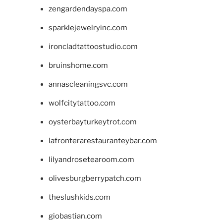
zengardendayspa.com
sparklejewelryinc.com
ironcladtattoostudio.com
bruinshome.com
annascleaningsvc.com
wolfcitytattoo.com
oysterbayturkeytrot.com
lafronterarestauranteybar.com
lilyandrosetearoom.com
olivesburgberrypatch.com
theslushkids.com
giobastian.com