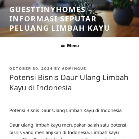
Skip
GUESTTINYHOMES –
to
INFORMASI SEPUTAR
content
PELUANG LIMBAH KAYU
Menu
POSTED
OCTOBER 30, 2024
BY
ADMINGUE
ON
Potensi Bisnis Daur Ulang Limbah
Kayu di Indonesia
Potensi Bisnis Daur Ulang Limbah Kayu di Indonesia
Daur ulang limbah kayu merupakan salah satu potensi
bisnis yang menjanjikan di Indonesia. Limbah kayu