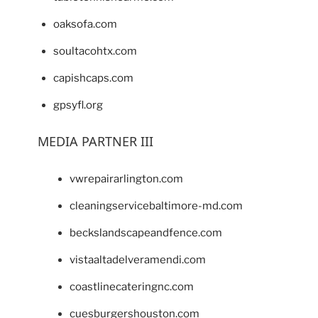
oaksofa.com
soultacohtx.com
capishcaps.com
gpsyfl.org
MEDIA PARTNER III
vwrepairarlington.com
cleaningservicebaltimore-md.com
beckslandscapeandfence.com
vistaaltadelveramendi.com
coastlinecateringnc.com
cuesburgershouston.com