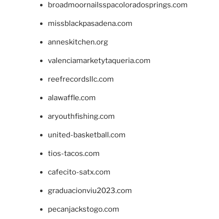
broadmoornailsspacoloradosprings.com
missblackpasadena.com
anneskitchen.org
valenciamarketytaqueria.com
reefrecordsllc.com
alawaffle.com
aryouthfishing.com
united-basketball.com
tios-tacos.com
cafecito-satx.com
graduacionviu2023.com
pecanjackstogo.com