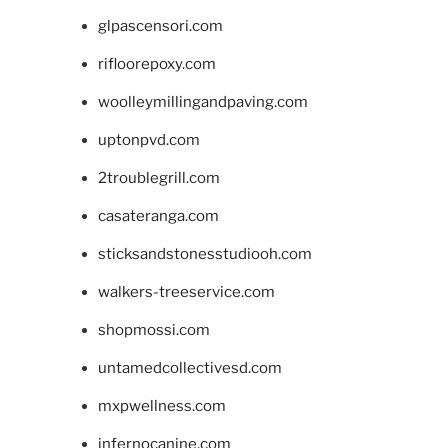
glpascensori.com
rifloorepoxy.com
woolleymillingandpaving.com
uptonpvd.com
2troublegrill.com
casateranga.com
sticksandstonesstudiooh.com
walkers-treeservice.com
shopmossi.com
untamedcollectivesd.com
mxpwellness.com
infernocanine.com