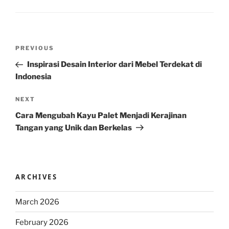
Post
Previous
PREVIOUS
navigation
Post
Inspirasi Desain Interior dari Mebel Terdekat di
Indonesia
Next
NEXT
Post
Cara Mengubah Kayu Palet Menjadi Kerajinan
Tangan yang Unik dan Berkelas
ARCHIVES
March 2026
February 2026