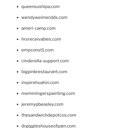
queensushipa.com
wendyweimerdds.com
ameri-camp.com
hrsreceivables.com
empconst1.com
cinderella-support.com
bigpinkrestaurant.com
inspirehuahin.com
memmingerspainting.com
jeremypbeasley.com
thesandwichdepotcos.com
drgiggleshouseofpain.com