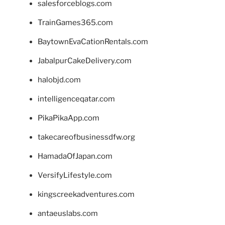
salesforceblogs.com
TrainGames365.com
BaytownEvaCationRentals.com
JabalpurCakeDelivery.com
halobjd.com
intelligenceqatar.com
PikaPikaApp.com
takecareofbusinessdfw.org
HamadaOfJapan.com
VersifyLifestyle.com
kingscreekadventures.com
antaeuslabs.com