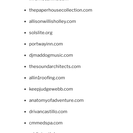
thepaperhousecollection.com
allisonwillisholley.com
solslite.org
portwayinn.com
djmaddogmusic.com
thesoundarchitects.com
allin1roofing.com
keepjudgewebb.com
anatomyofadventure.com
drivancastillo.com
cmmedspa.com