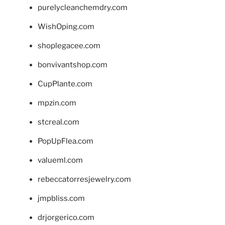
purelycleanchemdry.com
WishOping.com
shoplegacee.com
bonvivantshop.com
CupPlante.com
mpzin.com
stcreal.com
PopUpFlea.com
valueml.com
rebeccatorresjewelry.com
jmpbliss.com
drjorgerico.com