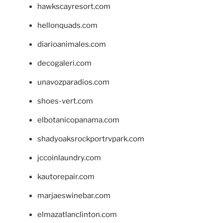
hawkscayresort.com
hellonquads.com
diarioanimales.com
decogaleri.com
unavozparadios.com
shoes-vert.com
elbotanicopanama.com
shadyoaksrockportrvpark.com
jccoinlaundry.com
kautorepair.com
marjaeswinebar.com
elmazatlanclinton.com