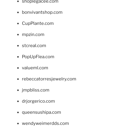
shoplegacee.com
bonvivantshop.com
CupPlante.com
mpzin.com
stcreal.com
PopUpFlea.com
valueml.com
rebeccatorresjewelry.com
jmpbliss.com
drjorgerico.com
queensushipa.com
wendyweimerdds.com