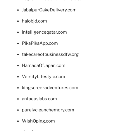
JabalpurCakeDelivery.com
halobjd.com
intelligenceqatar.com
PikaPikaApp.com
takecareofbusinessdfw.org
HamadaOfJapan.com
VersifyLifestyle.com
kingscreekadventures.com
antaeuslabs.com
purelycleanchemdry.com
WishOping.com