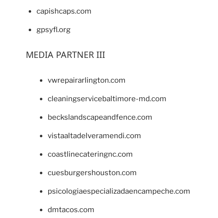
capishcaps.com
gpsyfl.org
MEDIA PARTNER III
vwrepairarlington.com
cleaningservicebaltimore-md.com
beckslandscapeandfence.com
vistaaltadelveramendi.com
coastlinecateringnc.com
cuesburgershouston.com
psicologiaespecializadaencampeche.com
dmtacos.com