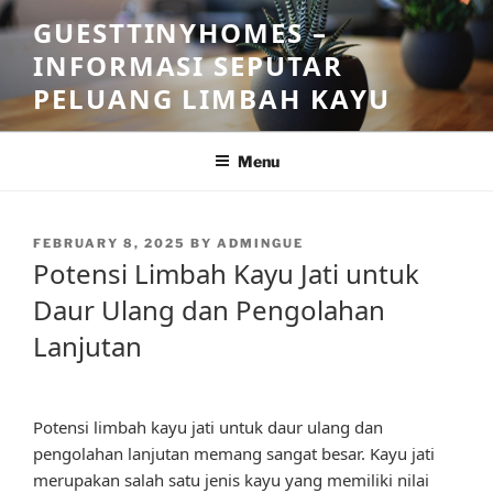
Skip
GUESTTINYHOMES –
to
INFORMASI SEPUTAR
content
PELUANG LIMBAH KAYU
Menu
POSTED
FEBRUARY 8, 2025
BY
ADMINGUE
ON
Potensi Limbah Kayu Jati untuk
Daur Ulang dan Pengolahan
Lanjutan
Potensi limbah kayu jati untuk daur ulang dan
pengolahan lanjutan memang sangat besar. Kayu jati
merupakan salah satu jenis kayu yang memiliki nilai