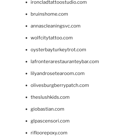
ironcladtattoostudio.com
bruinshome.com
annascleaningsvc.com
wolfcitytattoo.com
oysterbayturkeytrot.com
lafronterarestauranteybar.com
lilyandrosetearoom.com
olivesburgberrypatch.com
theslushkids.com
giobastian.com
glpascensori.com
rifloorepoxy.com