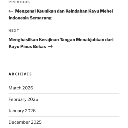
Previous
PREVIOUS
navigation
Post
Mengenal Keunikan dan Keindahan Kayu Mebel
Indonesia Semarang
Next
NEXT
Post
Menghasilkan Kerajinan Tangan Menakjubkan dari
Kayu Pinus Bekas
ARCHIVES
March 2026
February 2026
January 2026
December 2025