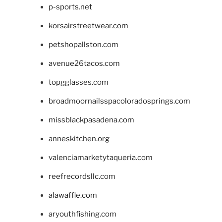
p-sports.net
korsairstreetwear.com
petshopallston.com
avenue26tacos.com
topgglasses.com
broadmoornailsspacoloradosprings.com
missblackpasadena.com
anneskitchen.org
valenciamarketytaqueria.com
reefrecordsllc.com
alawaffle.com
aryouthfishing.com