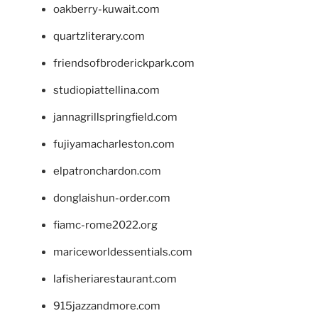
oakberry-kuwait.com
quartzliterary.com
friendsofbroderickpark.com
studiopiattellina.com
jannagrillspringfield.com
fujiyamacharleston.com
elpatronchardon.com
donglaishun-order.com
fiamc-rome2022.org
mariceworldessentials.com
lafisheriarestaurant.com
915jazzandmore.com