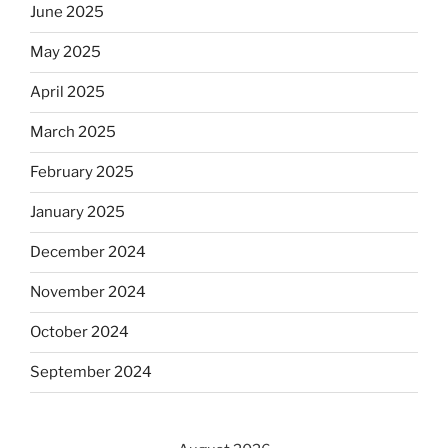
June 2025
May 2025
April 2025
March 2025
February 2025
January 2025
December 2024
November 2024
October 2024
September 2024