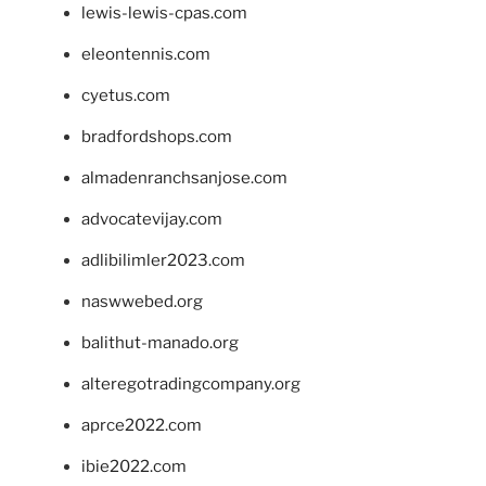
lewis-lewis-cpas.com
eleontennis.com
cyetus.com
bradfordshops.com
almadenranchsanjose.com
advocatevijay.com
adlibilimler2023.com
naswwebed.org
balithut-manado.org
alteregotradingcompany.org
aprce2022.com
ibie2022.com