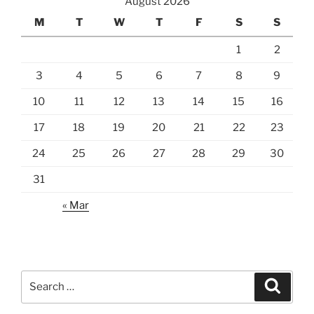
August 2026
M
T
W
T
F
S
S
1
2
3
4
5
6
7
8
9
10
11
12
13
14
15
16
17
18
19
20
21
22
23
24
25
26
27
28
29
30
31
« Mar
Search
Search
for: