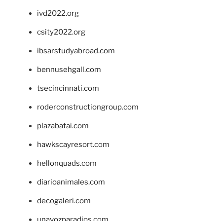
ivd2022.org
csity2022.org
ibsarstudyabroad.com
bennusehgall.com
tsecincinnati.com
roderconstructiongroup.com
plazabatai.com
hawkscayresort.com
hellonquads.com
diarioanimales.com
decogaleri.com
unavozparadios.com