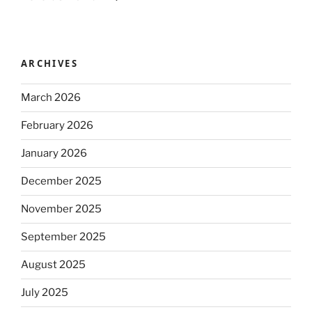
ARCHIVES
March 2026
February 2026
January 2026
December 2025
November 2025
September 2025
August 2025
July 2025