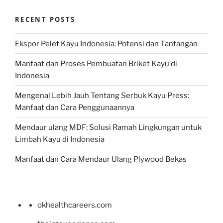
RECENT POSTS
Ekspor Pelet Kayu Indonesia: Potensi dan Tantangan
Manfaat dan Proses Pembuatan Briket Kayu di
Indonesia
Mengenal Lebih Jauh Tentang Serbuk Kayu Press:
Manfaat dan Cara Penggunaannya
Mendaur ulang MDF: Solusi Ramah Lingkungan untuk
Limbah Kayu di Indonesia
Manfaat dan Cara Mendaur Ulang Plywood Bekas
okhealthcareers.com