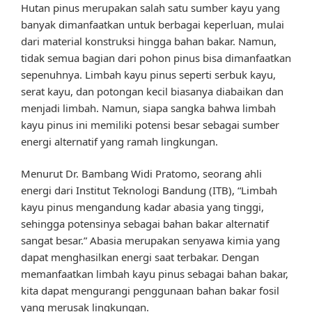
Hutan pinus merupakan salah satu sumber kayu yang
banyak dimanfaatkan untuk berbagai keperluan, mulai
dari material konstruksi hingga bahan bakar. Namun,
tidak semua bagian dari pohon pinus bisa dimanfaatkan
sepenuhnya. Limbah kayu pinus seperti serbuk kayu,
serat kayu, dan potongan kecil biasanya diabaikan dan
menjadi limbah. Namun, siapa sangka bahwa limbah
kayu pinus ini memiliki potensi besar sebagai sumber
energi alternatif yang ramah lingkungan.
Menurut Dr. Bambang Widi Pratomo, seorang ahli
energi dari Institut Teknologi Bandung (ITB), “Limbah
kayu pinus mengandung kadar abasia yang tinggi,
sehingga potensinya sebagai bahan bakar alternatif
sangat besar.” Abasia merupakan senyawa kimia yang
dapat menghasilkan energi saat terbakar. Dengan
memanfaatkan limbah kayu pinus sebagai bahan bakar,
kita dapat mengurangi penggunaan bahan bakar fosil
yang merusak lingkungan.