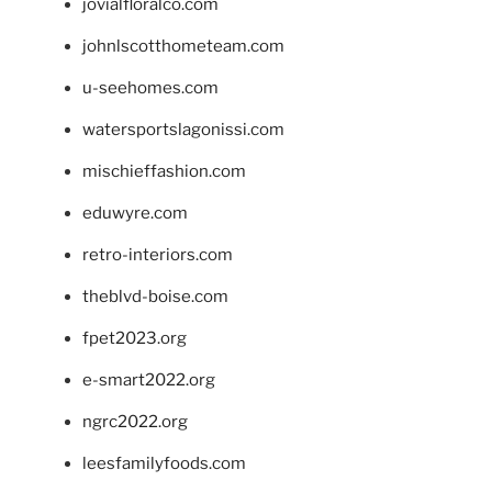
jovialfloralco.com
johnlscotthometeam.com
u-seehomes.com
watersportslagonissi.com
mischieffashion.com
eduwyre.com
retro-interiors.com
theblvd-boise.com
fpet2023.org
e-smart2022.org
ngrc2022.org
leesfamilyfoods.com