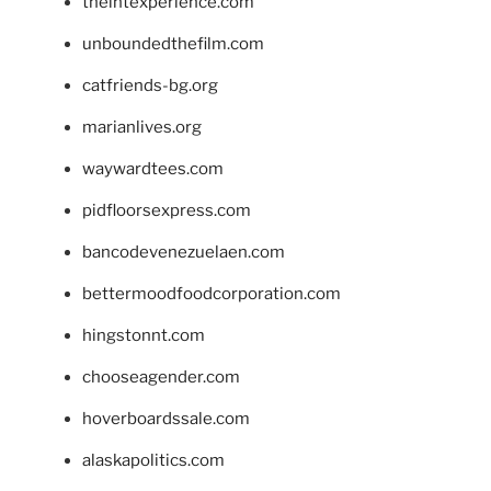
theintexperience.com
unboundedthefilm.com
catfriends-bg.org
marianlives.org
waywardtees.com
pidfloorsexpress.com
bancodevenezuelaen.com
bettermoodfoodcorporation.com
hingstonnt.com
chooseagender.com
hoverboardssale.com
alaskapolitics.com