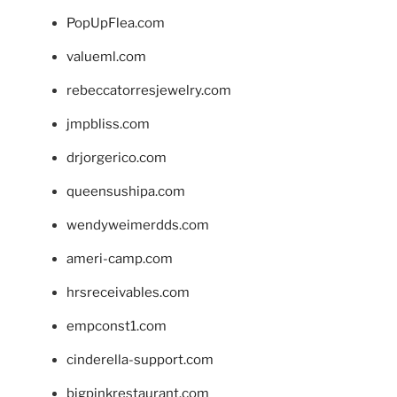
PopUpFlea.com
valueml.com
rebeccatorresjewelry.com
jmpbliss.com
drjorgerico.com
queensushipa.com
wendyweimerdds.com
ameri-camp.com
hrsreceivables.com
empconst1.com
cinderella-support.com
bigpinkrestaurant.com