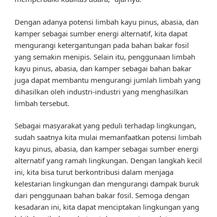
Dengan adanya potensi limbah kayu pinus, abasia, dan
kamper sebagai sumber energi alternatif, kita dapat
mengurangi ketergantungan pada bahan bakar fosil
yang semakin menipis. Selain itu, penggunaan limbah
kayu pinus, abasia, dan kamper sebagai bahan bakar
juga dapat membantu mengurangi jumlah limbah yang
dihasilkan oleh industri-industri yang menghasilkan
limbah tersebut.
Sebagai masyarakat yang peduli terhadap lingkungan,
sudah saatnya kita mulai memanfaatkan potensi limbah
kayu pinus, abasia, dan kamper sebagai sumber energi
alternatif yang ramah lingkungan. Dengan langkah kecil
ini, kita bisa turut berkontribusi dalam menjaga
kelestarian lingkungan dan mengurangi dampak buruk
dari penggunaan bahan bakar fosil. Semoga dengan
kesadaran ini, kita dapat menciptakan lingkungan yang